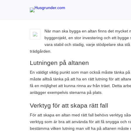
När man ska bygga en altan finns det mycket m
byggprojekt, en stor investering och ett byg
vara stabil och stadig, varje stödpelare ska s
trädgården.
Lutningen på altanen
En väldigt viktig punkt som man också måste tänka på vi
måste alltså tänka på att ha en rätt lutning för att al
få en möjlighet att kunna rinna av från träet. Detta 
anlägger exempelvis stenarna på plats.
Verktyg för att skapa rätt fall
För att skapa en altan med rätt fall behövs verktyg sås
verktyg som är bra att använda för att få snygga och ra
bestämma vilken lutning man vill ha på altanen måste