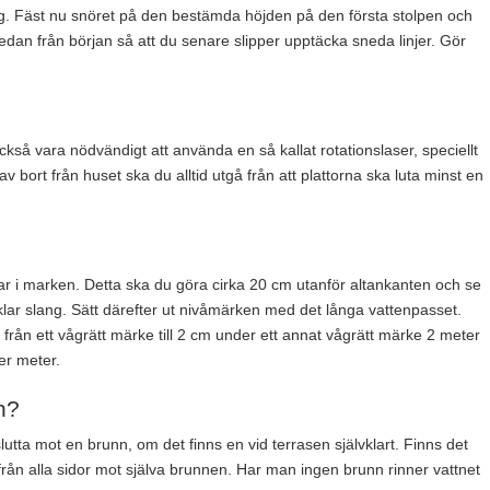
ing. Fäst nu snöret på den bestämda höjden på den första stolpen och
edan från början så att du senare slipper upptäcka sneda linjer. Gör
också vara nödvändigt att använda en så kallat rotationslaser, speciellt
 av bort från huset ska du alltid utgå från att plattorna ska luta minst en
ar i marken. Detta ska du göra cirka 20 cm utanför altankanten och se
 i klar slang. Sätt därefter ut nivåmärken med det långa vattenpasset.
e från ett vågrätt märke till 2 cm under ett annat vågrätt märke 2 meter
er meter.
n?
lutta mot en brunn, om det finns en vid terrasen självklart. Finns det
från alla sidor mot själva brunnen. Har man ingen brunn rinner vattnet