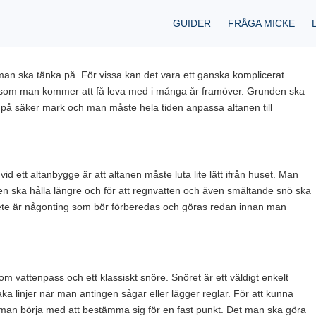
GUIDER
FRÅGA MICKE
an ska tänka på. För vissa kan det vara ett ganska komplicerat
ge som man kommer att få leva med i många år framöver. Grunden ska
tå på säker mark och man måste hela tiden anpassa altanen till
d ett altanbygge är att altanen måste luta lite lätt ifrån huset. Man
tanen ska hålla längre och för att regnvatten och även smältande snö ska
arbete är någonting som bör förberedas och göras redan innan man
om vattenpass och ett klassiskt snöre. Snöret är ett väldigt enkelt
ka linjer när man antingen sågar eller lägger reglar. För att kunna
 man börja med att bestämma sig för en fast punkt. Det man ska göra