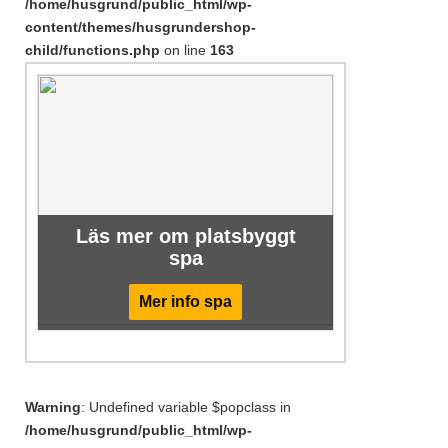
/home/husgrund/public_html/wp-
content/themes/husgrundershop-
child/functions.php
on line
163
Läs mer om platsbyggt
spa
Mer info spa
Warning
: Undefined variable $popclass in
/home/husgrund/public_html/wp-