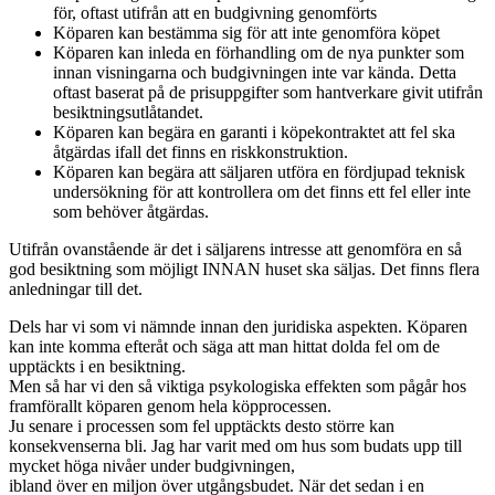
för, oftast utifrån att en budgivning genomförts
Köparen kan bestämma sig för att inte genomföra köpet
Köparen kan inleda en förhandling om de nya punkter som
innan visningarna och budgivningen inte var kända. Detta
oftast baserat på de prisuppgifter som hantverkare givit utifrån
besiktningsutlåtandet.
Köparen kan begära en garanti i köpekontraktet att fel ska
åtgärdas ifall det finns en riskkonstruktion.
Köparen kan begära att säljaren utföra en fördjupad teknisk
undersökning för att kontrollera om det finns ett fel eller inte
som behöver åtgärdas.
Utifrån ovanstående är det i säljarens intresse att genomföra en så
god besiktning som möjligt INNAN huset ska säljas. Det finns flera
anledningar till det.
Dels har vi som vi nämnde innan den juridiska aspekten. Köparen
kan inte komma efteråt och säga att man hittat dolda fel om de
upptäckts i en besiktning.
Men så har vi den så viktiga psykologiska effekten som pågår hos
framförallt köparen genom hela köpprocessen.
Ju senare i processen som fel upptäckts desto större kan
konsekvenserna bli. Jag har varit med om hus som budats upp till
mycket höga nivåer under budgivningen,
ibland över en miljon över utgångsbudet. När det sedan i en