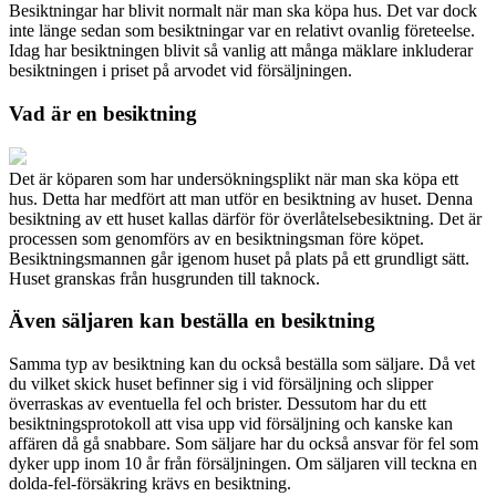
Besiktningar har blivit normalt när man ska köpa hus. Det var dock
inte länge sedan som besiktningar var en relativt ovanlig företeelse.
Idag har besiktningen blivit så vanlig att många mäklare inkluderar
besiktningen i priset på arvodet vid försäljningen.
Vad är en besiktning
Det är köparen som har undersökningsplikt när man ska köpa ett
hus. Detta har medfört att man utför en besiktning av huset. Denna
besiktning av ett huset kallas därför för överlåtelsebesiktning. Det är
processen som genomförs av en besiktningsman före köpet.
Besiktningsmannen går igenom huset på plats på ett grundligt sätt.
Huset granskas från husgrunden till taknock.
Även säljaren kan beställa en besiktning
Samma typ av besiktning kan du också beställa som säljare. Då vet
du vilket skick huset befinner sig i vid försäljning och slipper
överraskas av eventuella fel och brister. Dessutom har du ett
besiktningsprotokoll att visa upp vid försäljning och kanske kan
affären då gå snabbare. Som säljare har du också ansvar för fel som
dyker upp inom 10 år från försäljningen. Om säljaren vill teckna en
dolda-fel-försäkring krävs en besiktning.