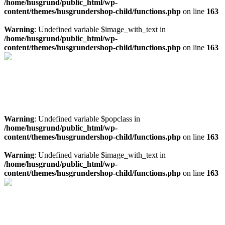
/home/husgrund/public_html/wp-
content/themes/husgrundershop-child/functions.php
on line
163
Warning
: Undefined variable $image_with_text in
/home/husgrund/public_html/wp-
content/themes/husgrundershop-child/functions.php
on line
163
Offertförslag för Tjälldénpoolen
Ladda hem en offert på en Tjälldenpool direkt i webbläsaren
Offertförslag pool
Warning
: Undefined variable $popclass in
/home/husgrund/public_html/wp-
content/themes/husgrundershop-child/functions.php
on line
163
Warning
: Undefined variable $image_with_text in
/home/husgrund/public_html/wp-
content/themes/husgrundershop-child/functions.php
on line
163
Läs mer om platsbyggt spa
Läs mer om spa och ta in pris på materialpaket för platsbyggt spa