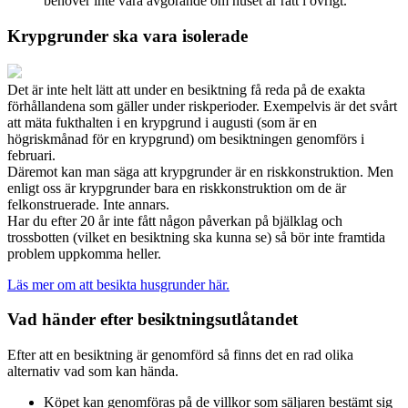
behöver inte vara avgörande om huset är rätt i övrigt.
Krypgrunder ska vara isolerade
Det är inte helt lätt att under en besiktning få reda på de exakta
förhållandena som gäller under riskperioder. Exempelvis är det svårt
att mäta fukthalten i en krypgrund i augusti (som är en
högriskmånad för en krypgrund) om besiktningen genomförs i
februari.
Däremot kan man säga att krypgrunder är en riskkonstruktion. Men
enligt oss är krypgrunder bara en riskkonstruktion om de är
felkonstruerade. Inte annars.
Har du efter 20 år inte fått någon påverkan på bjälklag och
trossbotten (vilket en besiktning ska kunna se) så bör inte framtida
problem uppkomma heller.
Läs mer om att besikta husgrunder här.
Vad händer efter besiktningsutlåtandet
Efter att en besiktning är genomförd så finns det en rad olika
alternativ vad som kan hända.
Köpet kan genomföras på de villkor som säljaren bestämt sig