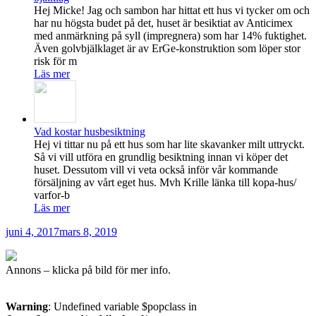
Hej Micke! Jag och sambon har hittat ett hus vi tycker om och
har nu högsta budet på det, huset är besiktiat av Anticimex
med anmärkning på syll (impregnera) som har 14% fuktighet.
Även golvbjälklaget är av ErGe-konstruktion som löper stor
risk för m
Läs mer
Vad kostar husbesiktning
Hej vi tittar nu på ett hus som har lite skavanker milt uttryckt.
Så vi vill utföra en grundlig besiktning innan vi köper det
huset. Dessutom vill vi veta också inför vår kommande
försäljning av vårt eget hus. Mvh Krille länka till kopa-hus/
varfor-b
Läs mer
Publicerat
juni 4, 2017
mars 8, 2019
Annons – klicka på bild för mer info.
Warning
: Undefined variable $popclass in