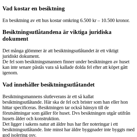
Vad kostar en besiktning
En besiktning av ett hus kostar omkring 6.500 kr – 10.500 kronor.
Besiktningsutlåtandena är viktiga juridiska
dokument
Det många glömmer är att besiktningsutlåtandet är ett viktigt
juridiskt dokument.
De fel som besiktningsmannen finner under besiktningen av huset
kan inte senare påstås vara så kallade dolda fel efter att köpet gått
igenom.
Vad innehåller besiktningsutlåtandet
Besiktningsmannens slutleverans är ett så kallat
besiktningsutlåtande. Här ska de fel och brister som han eller hon
hittar specificeras. Besiktningen tar också hänsyn till de
förutsättningar som gäller för huset. Dvs besiktningen utgår utifrån
husets ålder och konstruktion.
Det ligger i sakens natur att äldre hus har fler noteringar i ett
besiktningsutlåtande. Inte minst har äldre byggnader inte byggts med
god isolering osv.