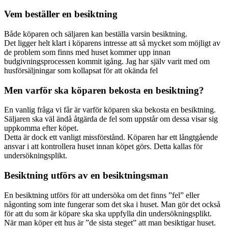
Vem beställer en besiktning
Både köparen och säljaren kan beställa varsin besiktning.
Det ligger helt klart i köparens intresse att så mycket som möjligt av
de problem som finns med huset kommer upp innan
budgivningsprocessen kommit igång. Jag har själv varit med om
husförsäljningar som kollapsat för att okända fel
Men varför ska köparen bekosta en besiktning?
En vanlig fråga vi får är varför köparen ska bekosta en besiktning.
Säljaren ska väl ändå åtgärda de fel som uppstår om dessa visar sig
uppkomma efter köpet.
Detta är dock ett vanligt missförstånd. Köparen har ett långtgående
ansvar i att kontrollera huset innan köpet görs. Detta kallas för
undersökningsplikt.
Besiktning utförs av en besiktningsman
En besiktning utförs för att undersöka om det finns ”fel” eller
någonting som inte fungerar som det ska i huset. Man gör det också
för att du som är köpare ska ska uppfylla din undersökningsplikt.
När man köper ett hus är ”de sista steget” att man besiktigar huset.