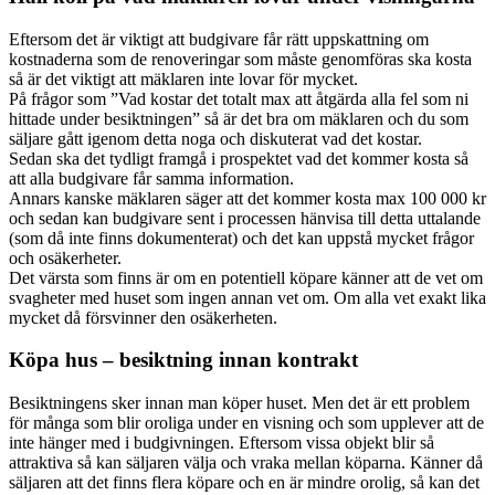
Eftersom det är viktigt att budgivare får rätt uppskattning om
kostnaderna som de renoveringar som måste genomföras ska kosta
så är det viktigt att mäklaren inte lovar för mycket.
På frågor som ”Vad kostar det totalt max att åtgärda alla fel som ni
hittade under besiktningen” så är det bra om mäklaren och du som
säljare gått igenom detta noga och diskuterat vad det kostar.
Sedan ska det tydligt framgå i prospektet vad det kommer kosta så
att alla budgivare får samma information.
Annars kanske mäklaren säger att det kommer kosta max 100 000 kr
och sedan kan budgivare sent i processen hänvisa till detta uttalande
(som då inte finns dokumenterat) och det kan uppstå mycket frågor
och osäkerheter.
Det värsta som finns är om en potentiell köpare känner att de vet om
svagheter med huset som ingen annan vet om. Om alla vet exakt lika
mycket då försvinner den osäkerheten.
Köpa hus – besiktning innan kontrakt
Besiktningens sker innan man köper huset. Men det är ett problem
för många som blir oroliga under en visning och som upplever att de
inte hänger med i budgivningen. Eftersom vissa objekt blir så
attraktiva så kan säljaren välja och vraka mellan köparna. Känner då
säljaren att det finns flera köpare och en är mindre orolig, så kan det