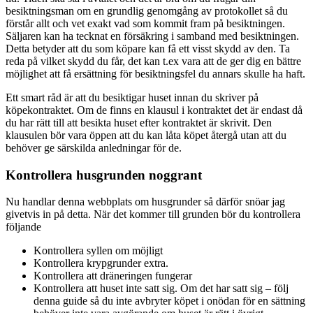
besiktningsman om en grundlig genomgång av protokollet så du
förstår allt och vet exakt vad som kommit fram på besiktningen.
Säljaren kan ha tecknat en försäkring i samband med besiktningen.
Detta betyder att du som köpare kan få ett visst skydd av den. Ta
reda på vilket skydd du får, det kan t.ex vara att de ger dig en bättre
möjlighet att få ersättning för besiktningsfel du annars skulle ha haft.
Ett smart råd är att du besiktigar huset innan du skriver på
köpekontraktet. Om de finns en klausul i kontraktet det är endast då
du har rätt till att besikta huset efter kontraktet är skrivit. Den
klausulen bör vara öppen att du kan låta köpet återgå utan att du
behöver ge särskilda anledningar för de.
Kontrollera husgrunden noggrant
Nu handlar denna webbplats om husgrunder så därför snöar jag
givetvis in på detta. När det kommer till grunden bör du kontrollera
följande
Kontrollera syllen om möjligt
Kontrollera krypgrunder extra.
Kontrollera att dräneringen fungerar
Kontrollera att huset inte satt sig. Om det har satt sig – följ
denna guide så du inte avbryter köpet i onödan för en sättning