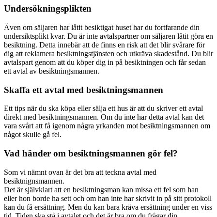
Undersökningsplikten
Även om säljaren har låtit besiktigat huset har du fortfarande din
undersiktsplikt kvar. Du är inte avtalspartner om säljaren låtit göra en
besiktning. Detta innebär att de finns en risk att det blir svårare för
dig att reklamera besiktningstjänsten och utkräva skadestånd. Du blir
avtalspart genom att du köper dig in på besiktningen och får sedan
ett avtal av besiktningsmannen.
Skaffa ett avtal med besiktningsmannen
Ett tips när du ska köpa eller sälja ett hus är att du skriver ett avtal
direkt med besiktningsmannen. Om du inte har detta avtal kan det
vara svårt att få igenom några yrkanden mot besiktningsmannen om
något skulle gå fel.
Vad händer om besiktningsmannen gör fel?
Som vi nämnt ovan är det bra att teckna avtal med
besiktnignsmannen.
Det är självklart att en besiktningsman kan missa ett fel som han
eller hon borde ha sett och om han inte har skrivit in på sitt protokoll
kan du få ersättning. Men du kan bara kräva ersättning under en viss
tid. Tiden ska stå i avtalet och det är bra om du frågar din