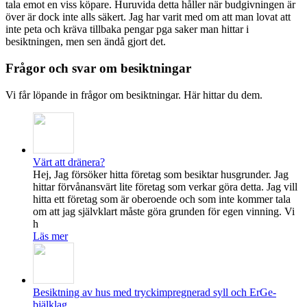
tala emot en viss köpare. Huruvida detta håller när budgivningen är
över är dock inte alls säkert. Jag har varit med om att man lovat att
inte peta och kräva tillbaka pengar pga saker man hittar i
besiktningen, men sen ändå gjort det.
Frågor och svar om besiktningar
Vi får löpande in frågor om besiktningar. Här hittar du dem.
Värt att dränera?
Hej, Jag försöker hitta företag som besiktar husgrunder. Jag
hittar förvånansvärt lite företag som verkar göra detta. Jag vill
hitta ett företag som är oberoende och som inte kommer tala
om att jag självklart måste göra grunden för egen vinning. Vi
h
Läs mer
Besiktning av hus med tryckimpregnerad syll och ErGe-
bjälklag