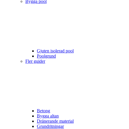
Bygga pool
Gjuten isolerad pool
Poolgrund
Fler guider
Betong
Bygga altan
Dränerande material
Grundritningar