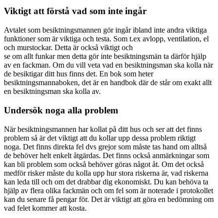
Viktigt att förstå vad som inte ingår
Avtalet som besiktningsmannen gör ingår ibland inte andra viktiga
funktioner som är viktiga och testa. Som t.ex avlopp, ventilation, el
och murstockar. Detta är också viktigt och
se om allt funkar men detta gör inte besiktningsmän ta därför hjälp
av en fackman. Om du vill veta vad en besiktningsman ska kolla när
de besiktigar ditt hus finns det. En bok som heter
besiktningsmannaboken, det är en handbok där de står om exakt allt
en besiktningsman ska kolla av.
Undersök noga alla problem
När besiktningsmannen har kollat på ditt hus och ser att det finns
problem så är det viktigt att du kollar upp dessa problem riktigt
noga. Det finns direkta fel dvs grejor som måste tas hand om alltså
de behöver helt enkelt åtgärdas. Det finns också anmärkningar som
kan bli problem som också behöver göras något åt. Om det också
medför risker måste du kolla upp hur stora riskerna är, vad riskerna
kan leda till och om det drabbar dig ekonomiskt. Du kan behöva ta
hjälp av flera olika fackmän och om fel som är noterade i protokollet
kan du senare få pengar för. Det är viktigt att göra en bedömning om
vad felet kommer att kosta.