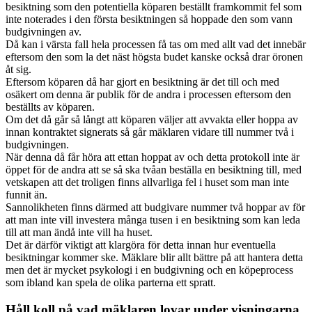
besiktning som den potentiella köparen beställt framkommit fel som
inte noterades i den första besiktningen så hoppade den som vann
budgivningen av.
Då kan i värsta fall hela processen få tas om med allt vad det innebär
eftersom den som la det näst högsta budet kanske också drar öronen
åt sig.
Eftersom köparen då har gjort en besiktning är det till och med
osäkert om denna är publik för de andra i processen eftersom den
beställts av köparen.
Om det då går så långt att köparen väljer att avvakta eller hoppa av
innan kontraktet signerats så går mäklaren vidare till nummer två i
budgivningen.
När denna då får höra att ettan hoppat av och detta protokoll inte är
öppet för de andra att se så ska tvåan beställa en besiktning till, med
vetskapen att det troligen finns allvarliga fel i huset som man inte
funnit än.
Sannolikheten finns därmed att budgivare nummer två hoppar av för
att man inte vill investera många tusen i en besiktning som kan leda
till att man ändå inte vill ha huset.
Det är därför viktigt att klargöra för detta innan hur eventuella
besiktningar kommer ske. Mäklare blir allt bättre på att hantera detta
men det är mycket psykologi i en budgivning och en köpeprocess
som ibland kan spela de olika parterna ett spratt.
Håll koll på vad mäklaren lovar under visningarna