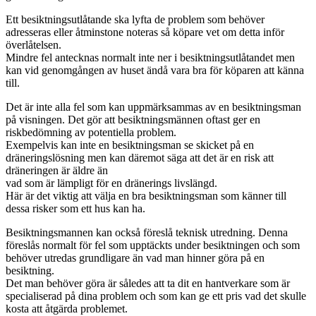
Ett besiktningsutlåtande ska lyfta de problem som behöver
adresseras eller åtminstone noteras så köpare vet om detta inför
överlåtelsen.
Mindre fel antecknas normalt inte ner i besiktningsutlåtandet men
kan vid genomgången av huset ändå vara bra för köparen att känna
till.
Det är inte alla fel som kan uppmärksammas av en besiktningsman
på visningen. Det gör att besiktningsmännen oftast ger en
riskbedömning av potentiella problem.
Exempelvis kan inte en besiktningsman se skicket på en
dräneringslösning men kan däremot säga att det är en risk att
dräneringen är äldre än
vad som är lämpligt för en dränerings livslängd.
Här är det viktig att välja en bra besiktningsman som känner till
dessa risker som ett hus kan ha.
Besiktningsmannen kan också föreslå teknisk utredning. Denna
föreslås normalt för fel som upptäckts under besiktningen och som
behöver utredas grundligare än vad man hinner göra på en
besiktning.
Det man behöver göra är således att ta dit en hantverkare som är
specialiserad på dina problem och som kan ge ett pris vad det skulle
kosta att åtgärda problemet.