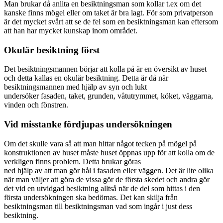
Man brukar då anlita en besiktningsman som kollar t.ex om det
kanske finns mögel eller om taket är bra lagt. För som privatperson
är det mycket svårt att se de fel som en besiktningsman kan eftersom
att han har mycket kunskap inom området.
Okulär besiktning först
Det besiktningsmannen börjar att kolla på är en översikt av huset
och detta kallas en okulär besiktning. Detta är då när
besiktningsmannen med hjälp av syn och lukt
undersöker fasaden, taket, grunden, våtutrymmet, köket, väggarna,
vinden och fönstren.
Vid misstanke fördjupas undersökningen
Om det skulle vara så att man hittar något tecken på mögel på
konstruktionen av huset måste huset öppnas upp för att kolla om de
verkligen finns problem. Detta brukar göras
ned hjälp av att man gör hål i fasaden eller väggen. Det är lite olika
när man väljer att göra de vissa gör de första skedet och andra gör
det vid en utvidgad besiktning alltså när de del som hittas i den
första undersökningen ska bedömas. Det kan skilja från
besiktningsman till besiktningsman vad som ingår i just dess
besiktning.