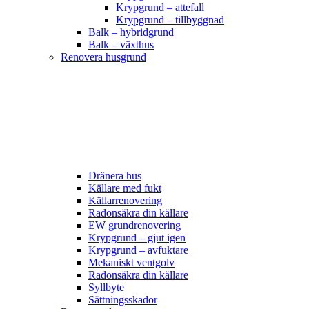
Krypgrund – attefall
Krypgrund – tillbyggnad
Balk – hybridgrund
Balk – växthus
Renovera husgrund
Dränera hus
Källare med fukt
Källarrenovering
Radonsäkra din källare
EW grundrenovering
Krypgrund – gjut igen
Krypgrund – avfuktare
Mekaniskt ventgolv
Radonsäkra din källare
Syllbyte
Sättningsskador