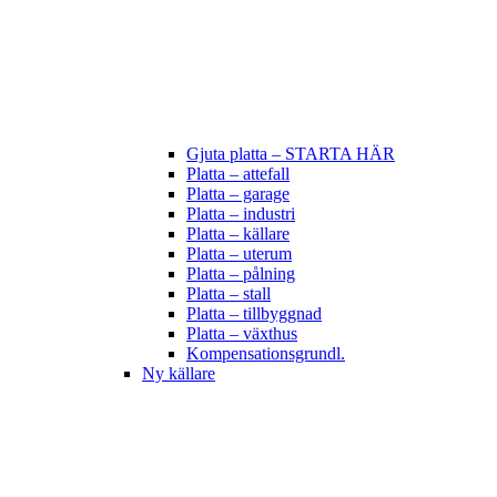
Gjuta platta – STARTA HÄR
Platta – attefall
Platta – garage
Platta – industri
Platta – källare
Platta – uterum
Platta – pålning
Platta – stall
Platta – tillbyggnad
Platta – växthus
Kompensationsgrundl.
Ny källare