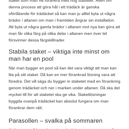
staket som man vill förankra med hög stabilitet. Även om
denna process att göra hål i ett trädäck är ganska
oförlåtande för trädäcket så kan man ju alltid byta ut några
brädor i altanen om man i framtiden ångrar sin installation.
Att byta ut några gamla brädor i altanen mot nya kan göra att
man får olika färg på olika delar i altanen men över tid
försvinner dessa färgskillnader.
Stabila staket – viktiga inte minst om
man har en pool
När man bygger en pool så kan det vara viktigt att man kan
lita på sitt staket. Då kan en mer förankrad lösning vara att
föredra. Det vill säga du bygger in staketet med en förankring
genom trädäcket och ner i marken under altanen. Då ska det
mycket till för att staketet ska ge vika. Staketlösningar
byggda ovanpå trädäcket kan absolut fungera om man
förankrar dem rätt.
Parasollen – svalka på sommaren