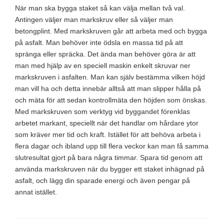
När man ska bygga staket så kan välja mellan två val.
Antingen väljer man markskruv eller så väljer man
betongplint. Med markskruven går att arbeta med och bygga
på asfalt. Man behöver inte ödsla en massa tid på att
spränga eller spräcka. Det ända man behöver göra är att
man med hjälp av en speciell maskin enkelt skruvar ner
markskruven i asfalten. Man kan själv bestämma vilken höjd
man vill ha och detta innebär alltså att man slipper hålla på
och mäta för att sedan kontrollmäta den höjden som önskas.
Med markskruven som verktyg vid byggandet förenklas
arbetet markant, speciellt när det handlar om hårdare ytor
som kräver mer tid och kraft. Istället för att behöva arbeta i
flera dagar och ibland upp till flera veckor kan man få samma
slutresultat gjort på bara några timmar. Spara tid genom att
använda markskruven när du bygger ett staket inhägnad på
asfalt, och lägg din sparade energi och även pengar på
annat istället.