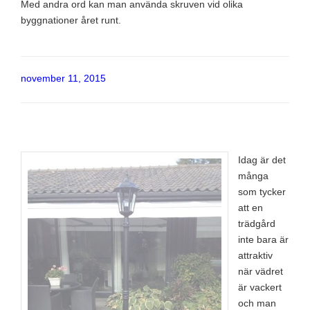
Med andra ord kan man använda skruven vid olika
byggnationer året runt.
Publicerat
november 11, 2015
Idag är det
många
som tycker
att en
trädgård
inte bara är
attraktiv
när vädret
är vackert
och man