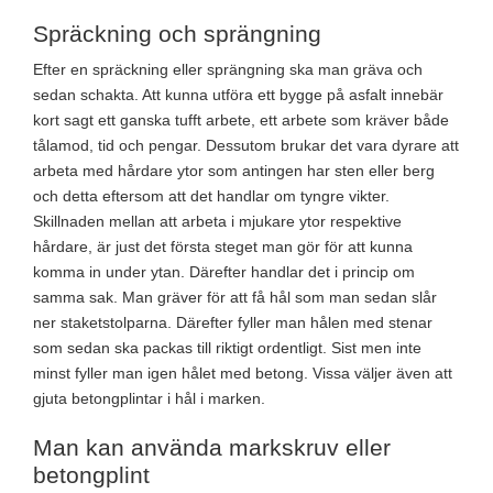
Spräckning och sprängning
Efter en spräckning eller sprängning ska man gräva och
sedan schakta. Att kunna utföra ett bygge på asfalt innebär
kort sagt ett ganska tufft arbete, ett arbete som kräver både
tålamod, tid och pengar. Dessutom brukar det vara dyrare att
arbeta med hårdare ytor som antingen har sten eller berg
och detta eftersom att det handlar om tyngre vikter.
Skillnaden mellan att arbeta i mjukare ytor respektive
hårdare, är just det första steget man gör för att kunna
komma in under ytan. Därefter handlar det i princip om
samma sak. Man gräver för att få hål som man sedan slår
ner staketstolparna. Därefter fyller man hålen med stenar
som sedan ska packas till riktigt ordentligt. Sist men inte
minst fyller man igen hålet med betong. Vissa väljer även att
gjuta betongplintar i hål i marken.
Man kan använda markskruv eller
betongplint