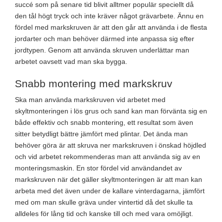
succé som på senare tid blivit alltmer populär speciellt då
den tål högt tryck och inte kräver något grävarbete. Ännu en
fördel med markskruven är att den går att använda i de flesta
jordarter och man behöver därmed inte anpassa sig efter
jordtypen. Genom att använda skruven underlättar man
arbetet oavsett vad man ska bygga.
Snabb montering med markskruv
Ska man använda markskruven vid arbetet med
skyltmonteringen i lös grus och sand kan man förvänta sig en
både effektiv och snabb montering, ett resultat som även
sitter betydligt bättre jämfört med plintar. Det ända man
behöver göra är att skruva ner markskruven i önskad höjdled
och vid arbetet rekommenderas man att använda sig av en
monteringsmaskin. En stor fördel vid användandet av
markskruven när det gäller skyltmonteringen är att man kan
arbeta med det även under de kallare vinterdagarna, jämfört
med om man skulle gräva under vintertid då det skulle ta
alldeles för lång tid och kanske till och med vara omöjligt.