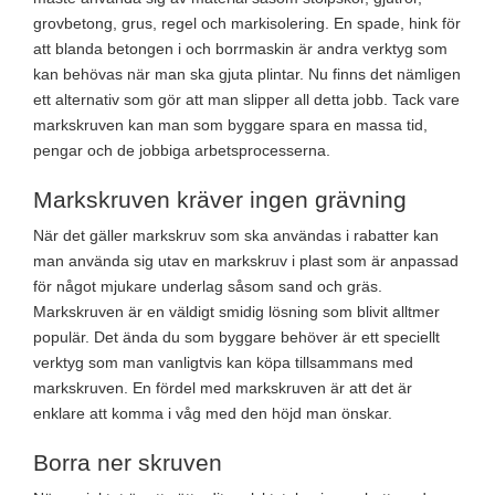
grovbetong, grus, regel och markisolering. En spade, hink för
att blanda betongen i och borrmaskin är andra verktyg som
kan behövas när man ska gjuta plintar. Nu finns det nämligen
ett alternativ som gör att man slipper all detta jobb. Tack vare
markskruven kan man som byggare spara en massa tid,
pengar och de jobbiga arbetsprocesserna.
Markskruven kräver ingen grävning
När det gäller markskruv som ska användas i rabatter kan
man använda sig utav en markskruv i plast som är anpassad
för något mjukare underlag såsom sand och gräs.
Markskruven är en väldigt smidig lösning som blivit alltmer
populär. Det ända du som byggare behöver är ett speciellt
verktyg som man vanligtvis kan köpa tillsammans med
markskruven. En fördel med markskruven är att det är
enklare att komma i våg med den höjd man önskar.
Borra ner skruven