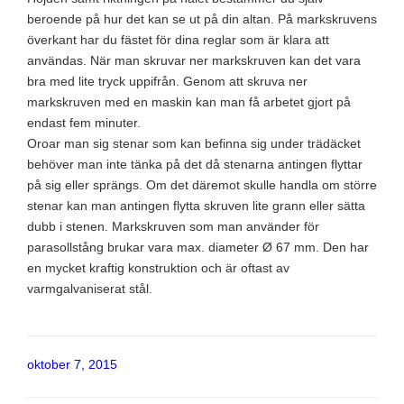
beroende på hur det kan se ut på din altan. På markskruvens
överkant har du fästet för dina reglar som är klara att
användas. När man skruvar ner markskruven kan det vara
bra med lite tryck uppifrån. Genom att skruva ner
markskruven med en maskin kan man få arbetet gjort på
endast fem minuter.
Oroar man sig stenar som kan befinna sig under trädäcket
behöver man inte tänka på det då stenarna antingen flyttar
på sig eller sprängs. Om det däremot skulle handla om större
stenar kan man antingen flytta skruven lite grann eller sätta
dubb i stenen. Markskruven som man använder för
parasollstång brukar vara max. diameter Ø 67 mm. Den har
en mycket kraftig konstruktion och är oftast av
varmgalvaniserat stål.
Publicerat
oktober 7, 2015