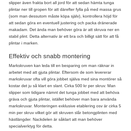
slipper även frakta bort all jord för att sedan hämta tunga
plintar ner till gropen för att därefter fylla på med massa grus
(som man dessutom måste köpa själv), kontrollera höjd för
att sedan göra en eventuell justering och packa dränerade
makadam. Det ända man behöver göra är att skruva ner en
stabil plint. Detta alternativ är ett bra och billigt sätt för att få
plintar i marken.
Effektiv och snabb montering
Markskruven kan leda till en besparing om man räknar in
arbetet med att gjuta plintar. Eftersom de som levererar
markskruvar ofta vill göra jobbet själva med sina montörer så
kostar det ju så klart en slant. Cirka 500 kr per skruv. Man
slipper som tidigare nämnt det tunga jobbet med att behöva
gräva och gjuta plintar, istället behöver man bara använda
markskruvar. Monteringen exklusive etablering osv är cirka 5
min per skruv vilket gör att skruven slår betongplinten med
hästlängder. Nackdelen är såklart att man behöver
specialverktyg för detta.