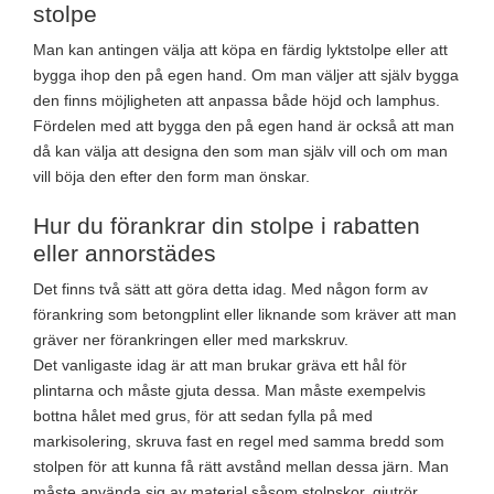
stolpe
Man kan antingen välja att köpa en färdig lyktstolpe eller att
bygga ihop den på egen hand. Om man väljer att själv bygga
den finns möjligheten att anpassa både höjd och lamphus.
Fördelen med att bygga den på egen hand är också att man
då kan välja att designa den som man själv vill och om man
vill böja den efter den form man önskar.
Hur du förankrar din stolpe i rabatten
eller annorstädes
Det finns två sätt att göra detta idag. Med någon form av
förankring som betongplint eller liknande som kräver att man
gräver ner förankringen eller med markskruv.
Det vanligaste idag är att man brukar gräva ett hål för
plintarna och måste gjuta dessa. Man måste exempelvis
bottna hålet med grus, för att sedan fylla på med
markisolering, skruva fast en regel med samma bredd som
stolpen för att kunna få rätt avstånd mellan dessa järn. Man
måste använda sig av material såsom stolpskor, gjutrör,