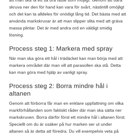
att man ska få ett så bra fäste som möjligt. Genom att bara
skruva ner den för hand kan vara för svårt, nästintill omöjligt
och det kan ta alldeles för onödigt lång tid. Det bästa med att
använda markskruvar är att man slipper slita med att gräva
massa plintar. Det är med andra ord en väldigt smidig
lösning.
Process steg 1: Markera med spray
När man ska göra ett hål i trädäcket kan man börja med att
markera området där man vill att parasollen ska stå. Detta
kan man göra med hjälp av vanligt spray.
Process steg 2: Borra mindre hål i
altanen
Genom att förborra får man en enklare uppfattning om vilka
markförhållanden som faktiskt råder där man ska sätta ner
markskruven. Borra därför först ett mindre hål i altanen först.
Speciellt om du är osäker på hur marken ser ut under
altanen så är detta att föredra. Du vill exempelvis veta på