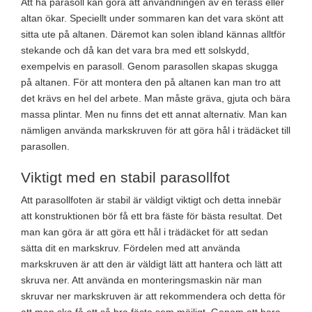
Att ha parasoll kan göra att användningen av en terass eller
altan ökar. Speciellt under sommaren kan det vara skönt att
sitta ute på altanen. Däremot kan solen ibland kännas alltför
stekande och då kan det vara bra med ett solskydd,
exempelvis en parasoll. Genom parasollen skapas skugga
på altanen. För att montera den på altanen kan man tro att
det krävs en hel del arbete. Man måste gräva, gjuta och bära
massa plintar. Men nu finns det ett annat alternativ. Man kan
nämligen använda markskruven för att göra hål i trädäcket till
parasollen.
Viktigt med en stabil parasollfot
Att parasollfoten är stabil är väldigt viktigt och detta innebär
att konstruktionen bör få ett bra fäste för bästa resultat. Det
man kan göra är att göra ett hål i trädäcket för att sedan
sätta dit en markskruv. Fördelen med att använda
markskruven är att den är väldigt lätt att hantera och lätt att
skruva ner. Att använda en monteringsmaskin när man
skruvar ner markskruven är att rekommendera och detta för