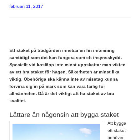
Publicerat
februari 11, 2017
Ett staket på trädgården innebär en fin inramning
samtidigt som det kan fungera som ett insynsskydd.
Speciellt vid kosläpp inte minst uppskattar man vikten
av ett bra staket för hagen. Säkerheten är minst lika
viktig. Obehöriga ska känna inte av misstag kunna
förvirra sig in på mark som kan vara farlig för
allmänheten. Då är det viktigt att ha staket av bra
kvalitet.
Lättare än någonsin att bygga staket
Att bygga
ett staket
behöver