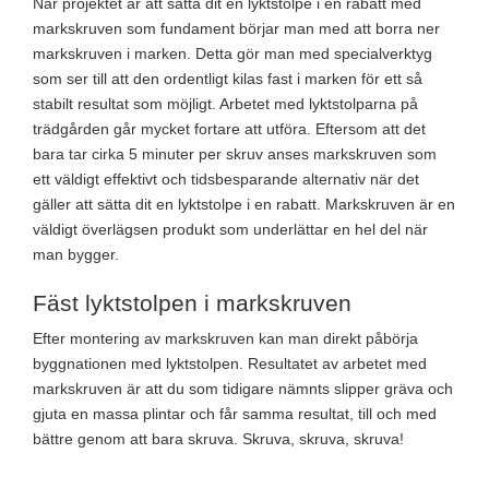
När projektet är att sätta dit en lyktstolpe i en rabatt med
markskruven som fundament börjar man med att borra ner
markskruven i marken. Detta gör man med specialverktyg
som ser till att den ordentligt kilas fast i marken för ett så
stabilt resultat som möjligt. Arbetet med lyktstolparna på
trädgården går mycket fortare att utföra. Eftersom att det
bara tar cirka 5 minuter per skruv anses markskruven som
ett väldigt effektivt och tidsbesparande alternativ när det
gäller att sätta dit en lyktstolpe i en rabatt. Markskruven är en
väldigt överlägsen produkt som underlättar en hel del när
man bygger.
Fäst lyktstolpen i markskruven
Efter montering av markskruven kan man direkt påbörja
byggnationen med lyktstolpen. Resultatet av arbetet med
markskruven är att du som tidigare nämnts slipper gräva och
gjuta en massa plintar och får samma resultat, till och med
bättre genom att bara skruva. Skruva, skruva, skruva!