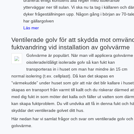
dränerat enligt konstens alla regler med isolerande
ytterväggar ner till sulan. Vi ska nu ta tag i källaren och dä
dyker frågeställningen upp. Någon gång i början av 70-tale
har gällargolven
Läs mer
Ventilerade golv för att skydda mot omvän
fuktvandring vid installation av golvvärme
Golvvärme är populärt. När man vill applicera golvvärme
oisolerade/dåligt isolerade golv så kan fukt kan
transporteras in i huset om man har mindre än 15 cm
normal isolering (t.ex. cellplast). Då kan det skapas en
”värmekudde” under huset som gör att när det blir kallare i huset
skapas en transport från varmt till kallt och du riskerar därmed at
med dig fukt in som möter det kalla och fäller ut vatten som där
kan skapa fuktproblem. Du vill undvika att få in denna fukt och h
skyddar det ventilerade golvet ditt hus.
Här nedan har vi samlat frågor och svar om ventilerade golv och
golvvärme.