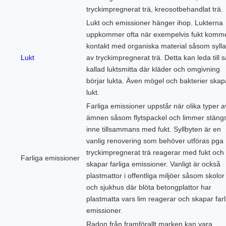
tryckimpregnerat trä, kreosotbehandlat trä.
Lukt och emissioner hänger ihop. Lukterna
uppkommer ofta när exempelvis fukt komme
kontakt med organiska material såsom sylla
Lukt
av tryckimpregnerat trä. Detta kan leda till s
kallad luktsmitta där kläder och omgivning
börjar lukta. Även mögel och bakterier skap
lukt.
Farliga emissioner uppstår när olika typer a
ämnen såsom flytspackel och limmer stäng
inne tillsammans med fukt. Syllbyten är en
vanlig renovering som behöver utföras pga
tryckimpregnerat trä reagerar med fukt och
Farliga emissioner
skapar farliga emissioner. Vanligt är också
plastmattor i offentliga miljöer såsom skolor
och sjukhus där blöta betongplattor har
plastmatta vars lim reagerar och skapar farl
emissioner.
Radon från framförallt marken kan vara