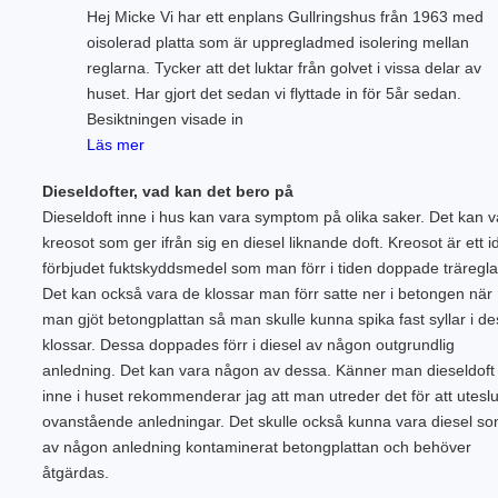
Hej Micke Vi har ett enplans Gullringshus från 1963 med
oisolerad platta som är uppregladmed isolering mellan
reglarna. Tycker att det luktar från golvet i vissa delar av
huset. Har gjort det sedan vi flyttade in för 5år sedan.
Besiktningen visade in
Läs mer
Dieseldofter, vad kan det bero på
Dieseldoft inne i hus kan vara symptom på olika saker. Det kan v
kreosot som ger ifrån sig en diesel liknande doft. Kreosot är ett i
förbjudet fuktskyddsmedel som man förr i tiden doppade träreglar
Det kan också vara de klossar man förr satte ner i betongen när
man gjöt betongplattan så man skulle kunna spika fast syllar i d
klossar. Dessa doppades förr i diesel av någon outgrundlig
anledning. Det kan vara någon av dessa. Känner man dieseldoft
inne i huset rekommenderar jag att man utreder det för att utesl
ovanstående anledningar. Det skulle också kunna vara diesel s
av någon anledning kontaminerat betongplattan och behöver
åtgärdas.