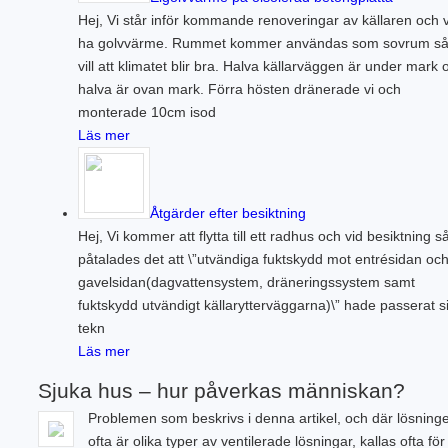
Hej, Vi står inför kommande renoveringar av källaren och vi
ha golvvärme. Rummet kommer användas som sovrum så
vill att klimatet blir bra. Halva källarväggen är under mark 
halva är ovan mark. Förra hösten dränerade vi och
monterade 10cm isod
Läs mer
Åtgärder efter besiktning
Hej, Vi kommer att flytta till ett radhus och vid besiktning s
påtalades det att \”utvändiga fuktskydd mot entrésidan oc
gavelsidan(dagvattensystem, dräneringssystem samt
fuktskydd utvändigt källarytterväggarna)\” hade passerat s
tekn
Läs mer
Sjuka hus – hur påverkas människan?
Problemen som beskrivs i denna artikel, och där lösning
ofta är olika typer av ventilerade lösningar, kallas ofta för