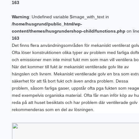
163
PLINTGRUND
TJÄLDJUP
VATTENBUREN GOLVVÄRME
Warning
: Undefined variable $image_with_text in
/home/husgrund/public_html/wp-
content/themes/husgrundershop-child/functions.php
on lin
163
Det finns flera användningsområden för mekaniskt ventilerat golv
Ofta löser konstruktionen olika typer av problem med farliga doft
och emissioner men inte minst fukt mm som man vill ventilera bor
När det kommer till fukt är mekaniskt ventilerade golv lite av
hängslen och livrem. Mekaniskt ventilerade golv en bra som extr
säkerhet för att få bort fukt och även andra problem. Dessa
problem, såsom farliga gaser, uppstår ofta pga fukten som reage
med exempelvis organiska material. Ofta får man inför köp av h
reda på att huset besiktats och har problem där ventilerade golv
rekommenderas som en del av lösningen.