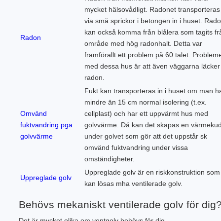
mycket hälsovådligt. Radonet transporteras
via små sprickor i betongen in i huset. Rad
kan också komma från blålera som tagits fr
Radon
område med hög radonhalt. Detta var
framförallt ett problem på 60 talet. Problem
med dessa hus är att även väggarna läcker
radon.
Fukt kan transporteras in i huset om man h
mindre än 15 cm normal isolering (t.ex.
Omvänd
cellplast) och har ett uppvärmt hus med
fuktvandring pga
golvvärme. Då kan det skapas en värmeku
golvvärme
under golvet som gör att det uppstår sk
omvänd fuktvandring under vissa
omständigheter.
Uppreglade golv är en riskkonstruktion som
Uppreglade golv
kan lösas mha ventilerade golv.
Behövs mekaniskt ventilerade golv för dig
Det är mycket olika om ventgolv behövs för dig.