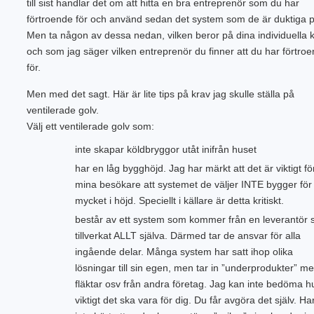
till sist handlar det om att hitta en bra entreprenör som du har
förtroende för och använd sedan det system som de är duktiga p
Men ta någon av dessa nedan, vilken beror på dina individuella 
och som jag säger vilken entreprenör du finner att du har förtro
för.
Men med det sagt. Här är lite tips på krav jag skulle ställa på
ventilerade golv.
Välj ett ventilerade golv som:
inte skapar köldbryggor utåt inifrån huset
har en låg bygghöjd. Jag har märkt att det är viktigt fö
mina besökare att systemet de väljer INTE bygger för
mycket i höjd. Speciellt i källare är detta kritiskt.
består av ett system som kommer från en leverantör
tillverkat ALLT själva. Därmed tar de ansvar för alla
ingående delar. Många system har satt ihop olika
lösningar till sin egen, men tar in ”underprodukter” m
fläktar osv från andra företag. Jag kan inte bedöma h
viktigt det ska vara för dig. Du får avgöra det själv. Ha