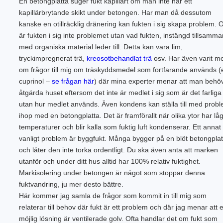
En betongplatta suger fukt kapillärt om man inte har ett
kapillärbrytande skikt under betongen. Har man då dessutom
kanske en otillräcklig dränering kan fukten i sig skapa problem. O
är fukten i sig inte problemet utan vad fukten, instängd tillsamm
med organiska material leder till. Detta kan vara lim,
tryckimpregnerat trä,
kreosotbehandlat trä
osv. Har även varit m
om frågor till mig om träskyddsmedel som fortfarande används (
cuprinol –
se frågan här
) där mina experter menar att man behö
åtgärda huset eftersom det inte är medlet i sig som är det farliga
utan hur medlet används. Även kondens kan ställa till med prob
ihop med en betongplatta. Det är framförallt när olika ytor har lå
temperaturer och blir kalla som fuktig luft kondenserar. Ett annat
vanligt problem är byggfukt. Många bygger på en blöt betongplat
och låter den inte torka ordentligt. Du ska även anta att marken
utanför och under ditt hus alltid har 100% relativ fuktighet.
Markisolering under betongen är något som stoppar denna
fuktvandring, ju mer desto bättre.
Här kommer jag samla de frågor som kommit in till mig som
relaterar till behov där fukt är ett problem och där jag menar att 
möjlig lösning är ventilerade golv. Ofta handlar det om fukt som