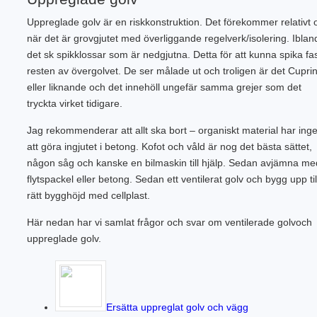
Uppreglade golv är en riskkonstruktion. Det förekommer relativt 
när det är grovgjutet med överliggande regelverk/isolering. Iblan
det sk spikklossar som är nedgjutna. Detta för att kunna spika fa
resten av övergolvet. De ser målade ut och troligen är det Cuprin
eller liknande och det innehöll ungefär samma grejer som det
tryckta virket tidigare.
Jag rekommenderar att allt ska bort – organiskt material har inge
att göra ingjutet i betong. Kofot och våld är nog det bästa sättet,
någon såg och kanske en bilmaskin till hjälp. Sedan avjämna me
flytspackel eller betong. Sedan ett ventilerat golv och bygg upp til
rätt bygghöjd med cellplast.
Här nedan har vi samlat frågor och svar om ventilerade golvoch
uppreglade golv.
Ersätta uppreglat golv och vägg