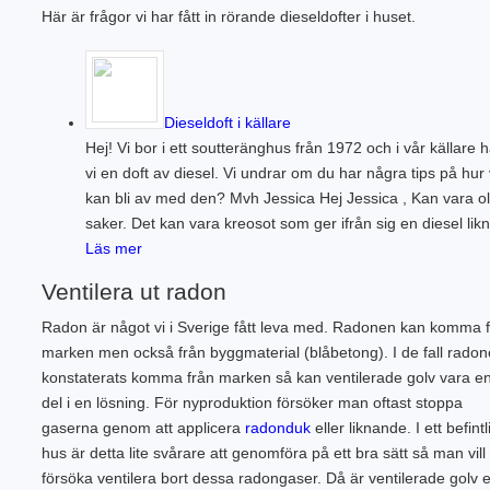
Här är frågor vi har fått in rörande dieseldofter i huset.
Dieseldoft i källare
Hej! Vi bor i ett soutteränghus från 1972 och i vår källare h
vi en doft av diesel. Vi undrar om du har några tips på hur 
kan bli av med den? Mvh Jessica Hej Jessica , Kan vara ol
saker. Det kan vara kreosot som ger ifrån sig en diesel lik
Läs mer
Ventilera ut radon
Radon är något vi i Sverige fått leva med. Radonen kan komma 
marken men också från byggmaterial (blåbetong). I de fall radon
konstaterats komma från marken så kan ventilerade golv vara e
del i en lösning. För nyproduktion försöker man oftast stoppa
gaserna genom att applicera
radonduk
eller liknande. I ett befintl
hus är detta lite svårare att genomföra på ett bra sätt så man vill
försöka ventilera bort dessa radongaser. Då är ventilerade golv 