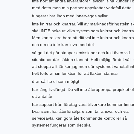
inte hört att andra leverantörer ”sviker” sina kunder i 
med detta men min partner uppskattar variefall detta.
fungerar bra ihop med innerväggs syllar
inte knirrar och knarrar. Vill av marknadsföringsteknis
skäl INTE peka ut vilka system som knirrar och knarra
Men kontrollera bara att ditt val inte knirrar och knarra
och om du inte kan leva med det.
så gott det går stoppar emissioner och lukt även vid
situationer där fläkten stannat. Helt möjligt är det väl i
att stoppa allt tänker jag men där systemet variefall in
helt förlorar sin funktion för att fläkten stannar
drar så lite el som möjligt
har lång livslängd. Du vill inte återupprepa projektet ef
ett antal år
har support från företag vars tillverkare kommer finna
kvar samt har återförsäljare som tar ansvar och via
serviceavtal kan göra återkommande kontroller så
systemet fungerar som det ska