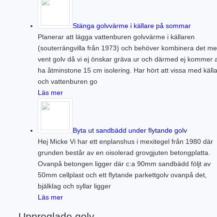
Stänga golvvärme i källare på sommar
Planerar att lägga vattenburen golvvärme i källaren
(souterrängvilla från 1973) och behöver kombinera det m
vent golv då vi ej önskar gräva ur och därmed ej kommer a
ha åtminstone 15 cm isolering. Har hört att vissa med käll
och vattenburen go
Läs mer
Byta ut sandbädd under flytande golv
Hej Micke Vi har ett enplanshus i mexitegel från 1980 där
grunden består av en oisolerad grovgjuten betongplatta.
Ovanpå betongen ligger där c:a 90mm sandbädd följt av
50mm cellplast och ett flytande parkettgolv ovanpå det,
bjälklag och syllar ligger
Läs mer
Uppreglade golv