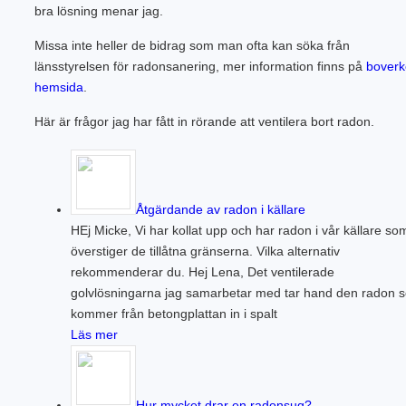
bra lösning menar jag.
Missa inte heller de bidrag som man ofta kan söka från
länsstyrelsen för radonsanering, mer information finns på
boverk
hemsida
.
Här är frågor jag har fått in rörande att ventilera bort radon.
Åtgärdande av radon i källare
HEj Micke, Vi har kollat upp och har radon i vår källare so
överstiger de tillåtna gränserna. Vilka alternativ
rekommenderar du. Hej Lena, Det ventilerade
golvlösningarna jag samarbetar med tar hand den radon 
kommer från betongplattan in i spalt
Läs mer
Hur mycket drar en radonsug?