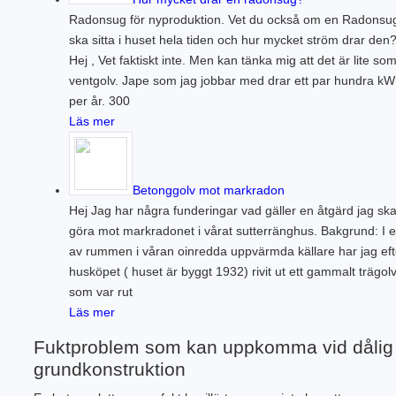
Radonsug för nyproduktion. Vet du också om en Radonsu
ska sitta i huset hela tiden och hur mycket ström drar den
Hej , Vet faktiskt inte. Men kan tänka mig att det är lite som
ventgolv. Jape som jag jobbar med drar ett par hundra kW
per år. 300
Läs mer
Betonggolv mot markradon
Hej Jag har några funderingar vad gäller en åtgärd jag sk
göra mot markradonet i vårat sutterränghus. Bakgrund: I e
av rummen i våran oinredda uppvärmda källare har jag eft
husköpet ( huset är byggt 1932) rivit ut ett gammalt trägol
som var rut
Läs mer
Fuktproblem som kan uppkomma vid dålig
grundkonstruktion