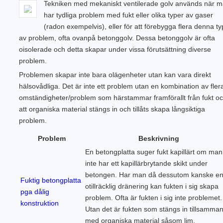
Tekniken med mekaniskt ventilerade golv används när 
har tydliga problem med fukt eller olika typer av gaser
(radon exempelvis), eller för att förebygga flera denna ty
av problem, ofta ovanpå betonggolv. Dessa betonggolv är ofta
oisolerade och detta skapar under vissa förutsättning diverse
problem.
Problemen skapar inte bara olägenheter utan kan vara direkt
hälsovådliga. Det är inte ett problem utan en kombination av fler
omständigheter/problem som härstammar framförallt från fukt o
att organiska material stängs in och tillåts skapa långsiktiga
problem.
Problem
Beskrivning
En betongplatta suger fukt kapillärt om man
inte har ett kapillärbrytande skikt under
betongen. Har man då dessutom kanske e
Fuktig betongplatta
otillräcklig dränering kan fukten i sig skapa
pga dålig
problem. Ofta är fukten i sig inte problemet.
konstruktion
Utan det är fukten som stängs in tillsamma
med organiska material såsom lim,