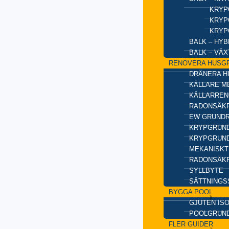
KRYP
KRYP
KRYP
BALK – HY
BALK – VÄ
RENOVERA HUSG
DRÄNERA H
KÄLLARE M
KÄLLARREN
RADONSÄKR
EW GRUND
KRYPGRUND
KRYPGRUND
MEKANISKT
RADONSÄKR
SYLLBYTE
SÄTTNINGS
BYGGA POOL
GJUTEN IS
POOLGRUN
FLER GUIDER