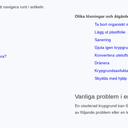
 navigera runt i artikeln.
Olika lösningar och åtgärd
Ta bort organiskt 
Lägg ut plastfolie
Sanering
Gjuta igen krypgr
Konvertera utelufts
öra?
Dränera
Krypgrundsavfukt
Skydda med hjälp 
Vanliga problem i 
En oisolerad krypgrund kan f
av följande problem eller e