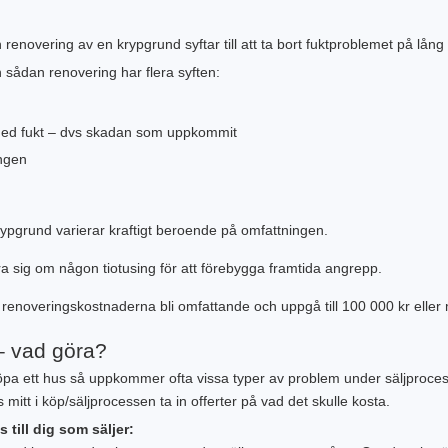
 renovering av en krypgrund syftar till att ta bort fuktproblemet på lån
 sådan renovering har flera syften:
 med fukt – dvs skadan som uppkommit
ingen
rypgrund varierar kraftigt beroende på omfattningen.
 sig om någon tiotusing för att förebygga framtida angrepp.
renoveringskostnaderna bli omfattande och uppgå till 100 000 kr eller 
– vad göra?
a ett hus så uppkommer ofta vissa typer av problem under säljprocesse
 mitt i köp/säljprocessen ta in offerter på vad det skulle kosta.
ps till dig som säljer: