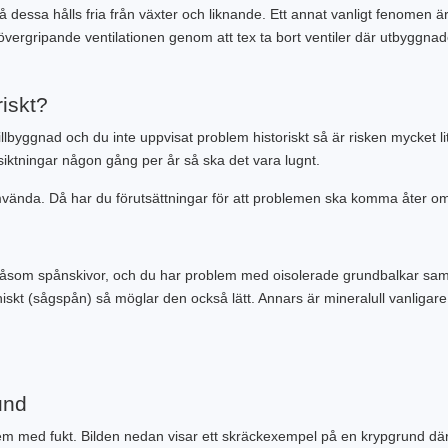
å dessa hålls fria från växter och liknande. Ett annat vanligt fenomen ä
n övergripande ventilationen genom att tex ta bort ventiler där utbyg
iskt?
llbyggnad och du inte uppvisat problem historiskt så är risken mycket lit
iktningar någon gång per år så ska det vara lugnt.
mvända. Då har du förutsättningar för att problemen ska komma åter om 
såsom spånskivor, och du har problem med oisolerade grundbalkar samt
skt (sågspån) så möglar den också lätt. Annars är mineralull vanligar
und
 med fukt. Bilden nedan visar ett skräckexempel på en krypgrund där hu