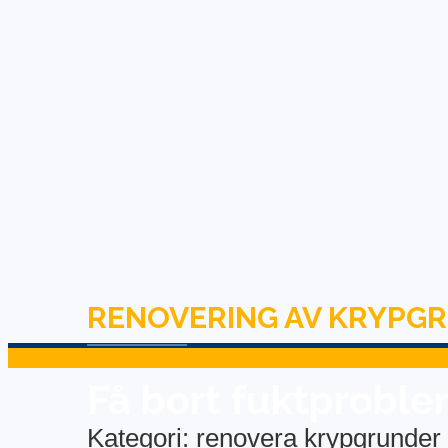
RENOVERING AV KRYPG
Få bort fuktprobl
Kategori:
renovera krypgrunder