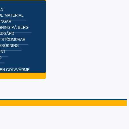
AN
E MATERIAL
INGAR
NING PÅ BERG
ÄDGÅRD
H STÖDMURAR
RSÖKNING
ENT
D
EN GOLVVÄRME