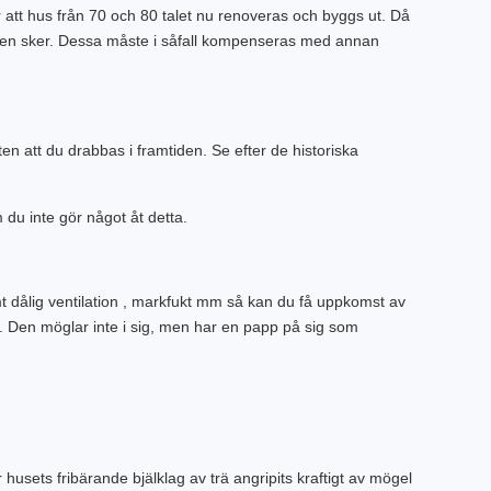
r att hus från 70 och 80 talet nu renoveras och byggs ut. Då
gnaden sker. Dessa måste i såfall kompenseras med annan
en att du drabbas i framtiden. Se efter de historiska
du inte gör något åt detta.
 dålig ventilation , markfukt mm så kan du få uppkomst av
e. Den möglar inte i sig, men har en papp på sig som
sets fribärande bjälklag av trä angripits kraftigt av mögel