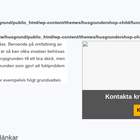
rund/public_html/wp-content/themes/husgrundershop-child/fun
me/husgrund/public_html/wp-content/themes/husgrundershop-chi
das. Beroende på omfattning av
är så kan olika insatser behövas.
krypgrunden till ett bra skick, men
grunden som gjort att fuktproblem
ör exempelvis högt grundvatten.
Kontakta kr
K
nlänkar