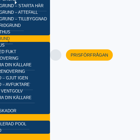
GRUND – STARTA HÄR
GRUND – ATTEFALL
GRUND – TILLBYGGNAD
BRIDGRUND
XTHUS
RUND
US
ED FUKT
PRISFÖRFRÅGAN
OVERING
A DIN KÄLLARE
RENOVERING
 – GJUT IGEN
 – AVFUKTARE
 VENTGOLV
A DIN KÄLLARE
SKADOR
OLERAD POOL
D