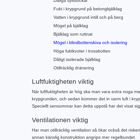
Dåliga syllstockar
Fukt i krypgrund på betongbjälklag
Vatten i krypgrund intill och på berg
Mögel på bjälklag
Bjälklag som ruttnat
Mögel i blindbottenskiva och isolering
Höga fuktkvoter i trossbotten
Dåligt isolerade bjälklag
Otillräcklig dränering
Luftfuktigheten viktig
När luftfuktigheten är hög ska man vara extra noga med s
krypgrunden, och sedan kommer det in varm luft i krypg
Speciellt sensommar kan detta uppstå har det visat sig. 
Ventilationen viktig
Har man otillräcklig ventilation så ökar också det riske
annan känslig konstruktion angrips mer regelbundet.