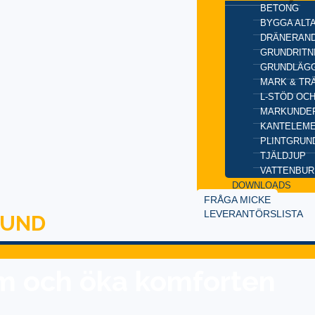
BETONG
BYGGA ALT
DRÄNERAND
GRUNDRITN
GRUNDLÄGG
MARK & TR
L-STÖD OC
MARKUNDE
KANTELEM
PLINTGRUN
TJÄLDJUP
VATTENBUR
DOWNLOADS
FRÅGA MICKE
LEVERANTÖRSLISTA
RUND
em och öka komforten