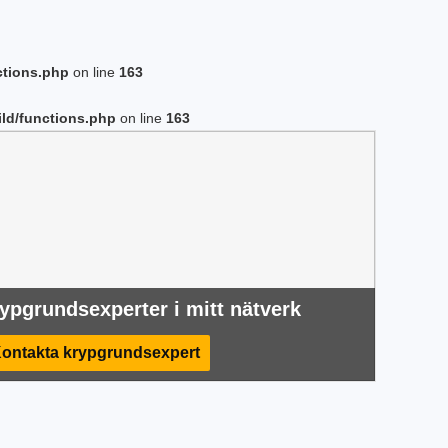
ctions.php
on line
163
ld/functions.php
on line
163
ypgrundsexperter i mitt nätverk
ontakta krypgrundsexpert