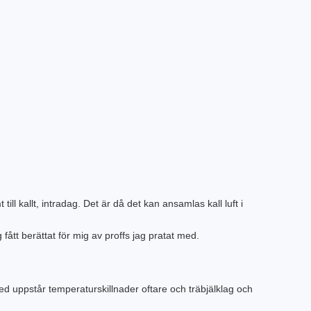
l kallt, intradag. Det är då det kan ansamlas kall luft i
fått berättat för mig av proffs jag pratat med.
rmed uppstår temperaturskillnader oftare och träbjälklag och