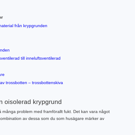
er
material från krypgrunden
unden
ventilerad till inneluftsventilerad
are
av trossbotten – trossbottenskiva
en oisolerad krypgrund
å många problem med framförallt fukt. Det kan vara något
n kombination av dessa som du som husägare märker av