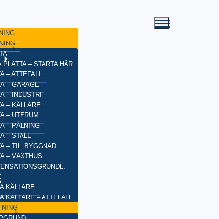
NING
NING
TA
 PLATTA – STARTA HÄR
A – ATTEFALL
TA – GARAGE
A – INDUSTRI
A – KÄLLARE
TA – UTERUM
A – PÅLNING
A – STALL
TA – TILLBYGGNAD
TA – VÄXTHUS
ENSATIONSGRUNDL.
E
A KÄLLARE
A KÄLLARE – ATTEFALL
TNING
YPGRUND