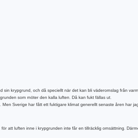
in krypgrund, och då speciellt när det kan bli väderomslag från varmt til
runden som möter den kalla luften. Då kan fukt fällas ut.
Men Sverige har fått ett fuktigare klimat generellt senaste åren har jag 
n för att luften inne i krypgrunden inte får en tillräcklig omsättning. Dä