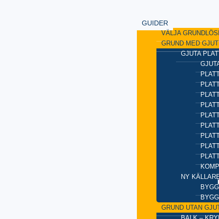
GUIDER
VÄLJA GRUNDLÖS
GRUND MED GJUT
GJUTA PLAT
GJUTA
PLATT
PLAT
PLATT
PLATT
PLAT
PLATT
PLATT
PLAT
PLAT
KOMP
NY KÄLLAR
BYGG
BYGG
GRUND UTAN GJU
BALK – KR