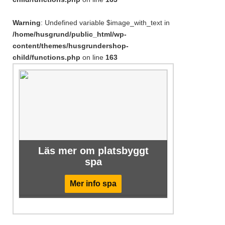
Warning
: Undefined variable $image_with_text in
/home/husgrund/public_html/wp-
content/themes/husgrundershop-
child/functions.php
on line
163
Läs mer om platsbyggt
spa
Mer info spa