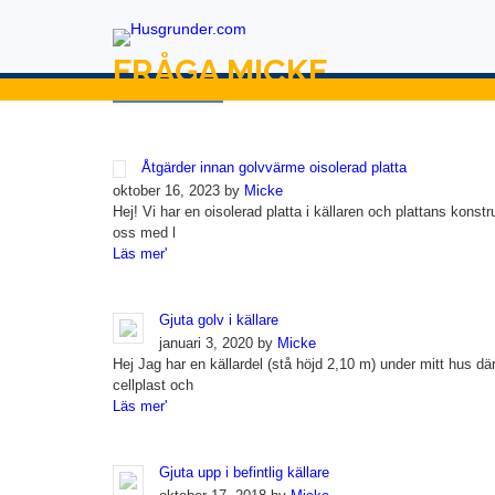
FRÅGA MICKE
Åtgärder innan golvvärme oisolerad platta
oktober 16, 2023 by
Micke
Hej! Vi har en oisolerad platta i källaren och plattans konstr
oss med l
Läs mer'
Gjuta golv i källare
januari 3, 2020 by
Micke
Hej Jag har en källardel (stå höjd 2,10 m) under mitt hus där
cellplast och
Läs mer'
Gjuta upp i befintlig källare