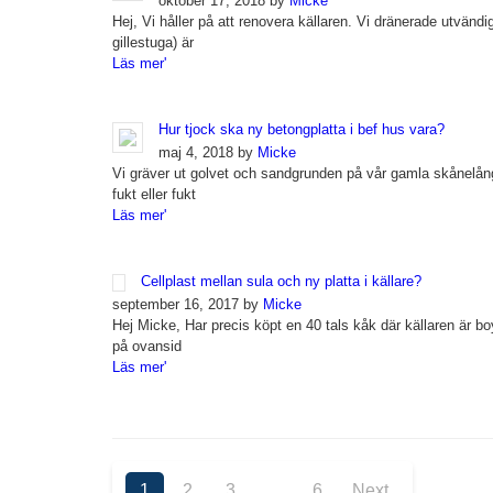
oktober 17, 2018 by
Micke
Hej, Vi håller på att renovera källaren. Vi dränerade utvänd
gillestuga) är
Läs mer'
Hur tjock ska ny betongplatta i bef hus vara?
maj 4, 2018 by
Micke
Vi gräver ut golvet och sandgrunden på vår gamla skånelånga
fukt eller fukt
Läs mer'
Cellplast mellan sula och ny platta i källare?
september 16, 2017 by
Micke
Hej Micke, Har precis köpt en 40 tals kåk där källaren är boy
på ovansid
Läs mer'
1
2
3
…
6
Next