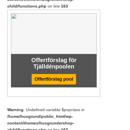
child/functions.php
on line
163
Offertförslag för
Tjälldénpoolen
Offertförslag pool
Warning
: Undefined variable $popclass in
/home/husgrund/public_html/wp-
content/themes/husgrundershop-
child/functions.php
on line
163