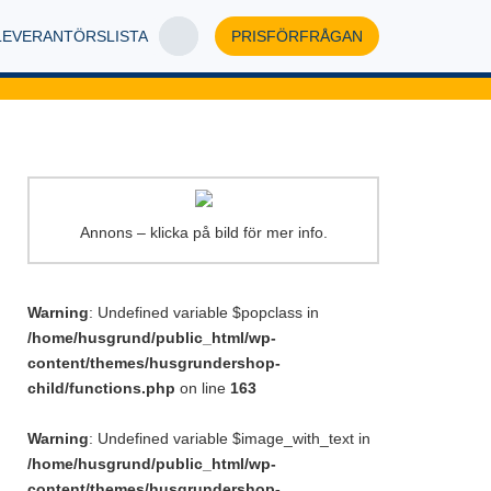
LEVERANTÖRSLISTA
PRISFÖRFRÅGAN
Annons – klicka på bild för mer info.
Warning
: Undefined variable $popclass in
/home/husgrund/public_html/wp-
content/themes/husgrundershop-
child/functions.php
on line
163
Warning
: Undefined variable $image_with_text in
/home/husgrund/public_html/wp-
content/themes/husgrundershop-