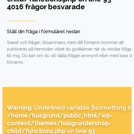
4016 frågor besvarade
Ställ din fråga i formuläret nedan
Svaret och frågan, tillsammans med ditt förnamn kommer att
publiceras på hemsidan vilket du godkänner när du skickar frågan
till mig. Du kan om du vill ställa frågan anonymt eller med bara dit
förnamn.
Warning
: Undefined variable $something in
/home/husgrund/public_html/wp-
content/themes/husgrundershop-
child/functions.php
on line
93