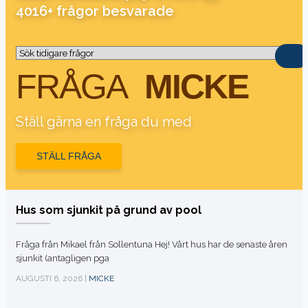
4016+ frågor besvarade
FRÅGA
MICKE
Ställ gärna en fråga du med
STÄLL FRÅGA
Hus som sjunkit på grund av pool
Fråga från Mikael från Sollentuna Hej! Vårt hus har de senaste åren
sjunkit (antagligen pga
AUGUSTI 6, 2026 |
MICKE