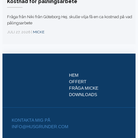
Kostnad för pålningsarbete
Fråga från Niki från Göteborg Hej, skulle vilja få en ca kostnad på vad
pålingsarbete
JULI 27, 2026 |
MICKE
HEM
OFFERT
FRÅGA MICKE
DOWNLOADS
KONTAKTA MIG PÅ
INFO@HUSGRUNDER.COM