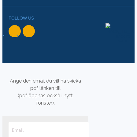
FOLLOW US
BACK TO
NORTH
Ange den email du vill ha skicka
pdf länken till
(pdf öppnas också i nytt
fönster).