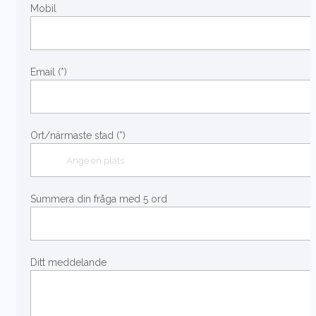
PLINTGRUND
Mobil
TJÄLDJUP
VATTENBUREN GOLVVÄRME
Email (*)
Ort/närmaste stad (*)
Summera din fråga med 5 ord
Ditt meddelande