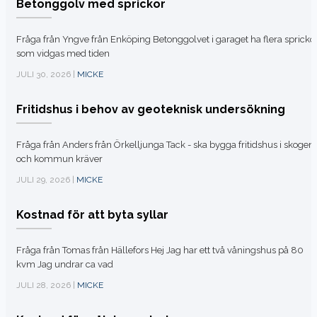
Betonggolv med sprickor
Fråga från Yngve från Enköping Betonggolvet i garaget ha flera spricko
som vidgas med tiden
JULI 30, 2026 |
MICKE
Fritidshus i behov av geoteknisk undersökning
Fråga från Anders från Örkelljunga Tack - ska bygga fritidshus i skogen
och kommun kräver
JULI 29, 2026 |
MICKE
Kostnad för att byta syllar
Fråga från Tomas från Hällefors Hej Jag har ett två våningshus på 80
kvm Jag undrar ca vad
JULI 28, 2026 |
MICKE