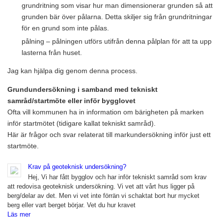
grundritning som visar hur man dimensionerar grunden så att
grunden bär över pålarna. Detta skiljer sig från grundritningar
för en grund som inte pålas.
pålning – pålningen utförs utifrån denna pålplan för att ta upp
lasterna från huset.
Jag kan hjälpa dig genom denna process.
Grundundersökning i samband med tekniskt
samråd/startmöte eller inför bygglovet
Ofta vill kommunen ha in information om bärigheten på marken
inför startmötet (tidigare kallat tekniskt samråd).
Här är frågor och svar relaterat till markundersökning inför just ett
startmöte.
Krav på geoteknisk undersökning?
Hej, Vi har fått bygglov och har inför tekniskt samråd som krav
att redovisa geoteknisk undersökning. Vi vet att vårt hus ligger på
berg/delar av det. Men vi vet inte förrän vi schaktat bort hur mycket
berg eller vart berget börjar. Vet du hur kravet
Läs mer