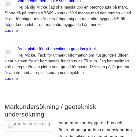
Vad menas med ett ABS09 kontrakt
Hej på dig Micke Jag ska handla upp en betongplatta på mark.
Stötte då på termen ABS09 kontrakt Vad menas med den termen – vad
är det för något. mvh Anders Fråga mig om marknära byggandeStäll
frågor kostnadsfritt om marknära byggande.Läs mer He
Läs mer
Avtal platta för att specificera grundprojektet
Hej Micke, Tack för utmärkt information om husgrunder! Bilden
visar platsen för ett kommande fritidshus ca 79 kvm. Jag har prelimärt
valt entreprenör och platta som grund för huset. Det som pågår just nu
är arbete med att specificera grundprojektet i
Läs mer
Markundersökning / geoteknisk
undersökning
Innan man kan bygga ett hus och
tänka på husgrundens dimensionering
så är det viktigt att veta att marken