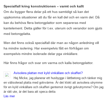
Specialfall kring konstruktionen – varmt och kallt
Om du bygger flera delar på ett hus samtidigt så kan det
uppkomma situationer att du får en kall del och en varm del. Då
kan du behöva flera betongplattor som separeras med
kantelement. Detta gäller för t.ex. uterum och verandor som gjuts
med betongplatta.
Men det finns också specialfall där man av någon anledning vill
ha mindre isolering. Har exempelvis fått en förfrågan om
exempelvis mindre isolerade delar pga vinkällare.
Här finns frågor och svar om varma och kalla betongplattor.
Avisolera plattan mot kyld vinkällare och skafferi?
Hej Micke, jag planerar ett husbygge i lättbetong och tänker mig
en välisolerad platta med golvvärme. Är det klokt att avisolera utrymme
för en kyld vinkällare och skafferi gentemot övrigt golvutrymme? Om jag
är rätt ute, är det bara att speca detta
Läs mer