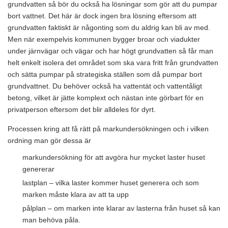
grundvatten så bör du också ha lösningar som gör att du pumpar
bort vattnet. Det här är dock ingen bra lösning eftersom att
grundvatten faktiskt är någonting som du aldrig kan bli av med.
Men när exempelvis kommunen bygger broar och viadukter
under järnvägar och vägar och har högt grundvatten så får man
helt enkelt isolera det området som ska vara fritt från grundvatten
och sätta pumpar på strategiska ställen som då pumpar bort
grundvattnet. Du behöver också ha vattentät och vattentåligt
betong, vilket är jätte komplext och nästan inte görbart för en
privatperson eftersom det blir alldeles för dyrt.
Processen kring att få rätt på markundersökningen och i vilken
ordning man gör dessa är
markundersökning för att avgöra hur mycket laster huset
genererar
lastplan – vilka laster kommer huset generera och som
marken måste klara av att ta upp
pålplan – om marken inte klarar av lasterna från huset så kan
man behöva påla.