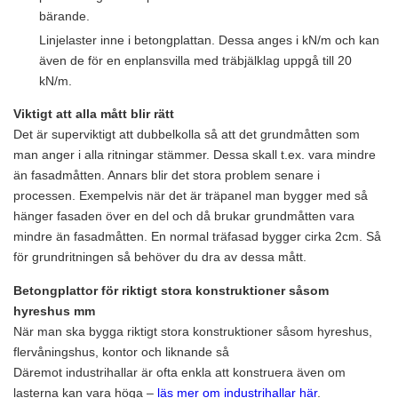
bärande.
Linjelaster inne i betongplattan. Dessa anges i kN/m och kan
även de för en enplansvilla med träbjälklag uppgå till 20
kN/m.
Viktigt att alla mått blir rätt
Det är superviktigt att dubbelkolla så att det grundmåtten som
man anger i alla ritningar stämmer. Dessa skall t.ex. vara mindre
än fasadmåtten. Annars blir det stora problem senare i
processen. Exempelvis när det är träpanel man bygger med så
hänger fasaden över en del och då brukar grundmåtten vara
mindre än fasadmåtten. En normal träfasad bygger cirka 2cm. Så
för grundritningen så behöver du dra av dessa mått.
Betongplattor för riktigt stora konstruktioner såsom
hyreshus mm
När man ska bygga riktigt stora konstruktioner såsom hyreshus,
flervåningshus, kontor och liknande så
Däremot industrihallar är ofta enkla att konstruera även om
lasterna kan vara höga –
läs mer om industrihallar här
.