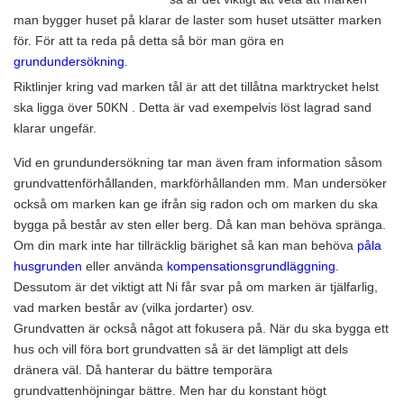
man bygger huset på klarar de laster som huset utsätter marken
för. För att ta reda på detta så bör man göra en
grundundersökning
.
Riktlinjer kring vad marken tål är att det tillåtna marktrycket helst
ska ligga över 50KN . Detta är vad exempelvis löst lagrad sand
klarar ungefär.
Vid en grundundersökning tar man även fram information såsom
grundvattenförhållanden, markförhållanden mm. Man undersöker
också om marken kan ge ifrån sig radon och om marken du ska
bygga på består av sten eller berg. Då kan man behöva spränga.
Om din mark inte har tillräcklig bärighet så kan man behöva
påla
husgrunden
eller använda
kompensationsgrundläggning
.
Dessutom är det viktigt att Ni får svar på om marken är tjälfarlig,
vad marken består av (vilka jordarter) osv.
Grundvatten är också något att fokusera på. När du ska bygga ett
hus och vill föra bort grundvatten så är det lämpligt att dels
dränera väl. Då hanterar du bättre temporära
grundvattenhöjningar bättre. Men har du konstant högt