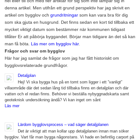
hel eller till och med fler artiklar för sig som inte lämpar sig in
denna artikel. Men utifrån ett grund perspektiv har jag skrivit en
artikel om bygglov och
grundritningar
som kan vara bra för dig
som ska gjuta en husgrund. Det finns sedan en kort tid tillbaka ett
mycket viktigt datum som bestämmer när kommunen tidigast
tillåter Er att påbörja byggandet. Börjar man tidigare än det så kan
man få böta.
Läs mer om bygglov här
.
Frågor och svar om bygglov
Här har jag samlat de frågor som jag har fått historiskt om
bygglovsrelaterade grundfrågor.
Detaljplan
Hej! Vi ska bygga hus på en tomt som ligger i ett ”vanligt”
villaområde där det sedan lång tid tillbaka finns en detaljplan och där
vatten och el redan finns. Behöver vi beställa nybyggnadskarta samt
geoteknisk undersökning ändå? Vi kan inget om sånt
Läs mer
Lärdom bygglovsprocess – vad säger detaljplanen
Det är viktigt att man kollar upp detaljplanen innan man söker
bygglov. Vart får man bygga någonstans. Vi hade en befintlig carport på