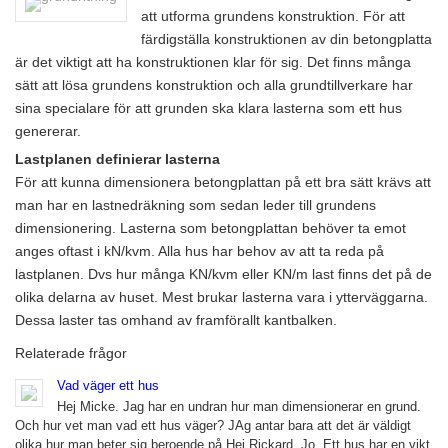
att utforma grundens konstruktion. För att
färdigställa konstruktionen av din betongplatta
är det viktigt att ha konstruktionen klar för sig. Det finns många
sätt att lösa grundens konstruktion och alla grundtillverkare har
sina specialare för att grunden ska klara lasterna som ett hus
genererar.
Lastplanen definierar lasterna
För att kunna dimensionera betongplattan på ett bra sätt krävs att
man har en lastnedräkning som sedan leder till grundens
dimensionering. Lasterna som betongplattan behöver ta emot
anges oftast i kN/kvm. Alla hus har behov av att ta reda på
lastplanen. Dvs hur många KN/kvm eller KN/m last finns det på de
olika delarna av huset. Mest brukar lasterna vara i ytterväggarna.
Dessa laster tas omhand av framförallt kantbalken.
Relaterade frågor
Vad väger ett hus
Hej Micke. Jag har en undran hur man dimensionerar en grund.
Och hur vet man vad ett hus väger? JAg antar bara att det är väldigt
olika hur man beter sig beroende på Hej Rickard, Jo. Ett hus har en vikt