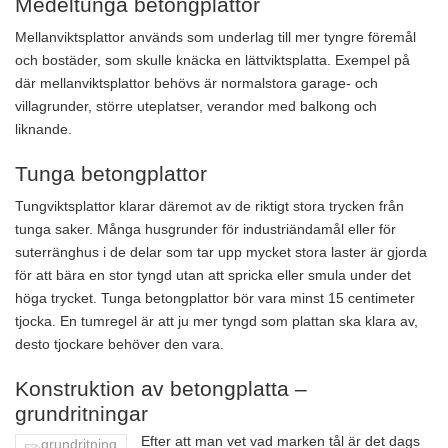
Medeltunga betongplattor
Mellanviktsplattor används som underlag till mer tyngre föremål
och bostäder, som skulle knäcka en lättviktsplatta. Exempel på
där mellanviktsplattor behövs är normalstora garage- och
villagrunder, större uteplatser, verandor med balkong och
liknande.
Tunga betongplattor
Tungviktsplattor klarar däremot av de riktigt stora trycken från
tunga saker. Många husgrunder för industriändamål eller för
suterränghus i de delar som tar upp mycket stora laster är gjorda
för att bära en stor tyngd utan att spricka eller smula under det
höga trycket. Tunga betongplattor bör vara minst 15 centimeter
tjocka. En tumregel är att ju mer tyngd som plattan ska klara av,
desto tjockare behöver den vara.
Konstruktion av betongplatta –
grundritningar
Efter att man vet vad marken tål är det dags