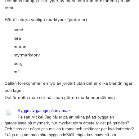
Det finns många olika typer av mark som kan förekomma på din
tomt.
Här är några vanliga marktyper (jordarter)
sand
lera
morän
myrmark/torv
berg
mfl
Sällan förekommer en typ av jordart utan det är olika blandningar
och lager.
Det är detta man ser när man gör en markundersökning.
Bygge av garage på myrmark
Hejsan Micke! Jag håller på att räkna på att bygga en
garagelänga på myrmark, hur mycket extra arbete är det på grunden?
Och finns det något pris mellan tumme och pekfinger per kvadratmeter?
Fråga mig om marknära byggandeStäll frågor kostnadsfritt om