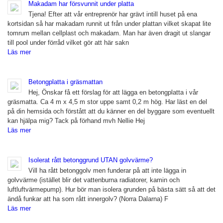
Makadam har försvunnit under platta
Tjena! Efter att vår entreprenör har grävt intill huset på ena
kortsidan så har makadam runnit ut från under plattan vilket skapat lite
tomrum mellan cellplast och makadam. Man har även dragit ut slangar
till pool under förråd vilket gör att här sakn
Läs mer
Betongplatta i gräsmattan
Hej, Önskar få ett förslag för att lägga en betongplatta i vår
gräsmatta. Ca 4 m x 4,5 m stor uppe samt 0,2 m hög. Har läst en del
på din hemsida och förstått att du känner en del byggare som eventuellt
kan hjälpa mig? Tack på förhand mvh Nellie Hej
Läs mer
Isolerat rått betonggrund UTAN golvvärme?
Vill ha rått betonggolv men funderar på att inte lägga in
golvvärme (istället blir det vattenburna radiatorer, kamin och
luftluftvärmepump). Hur bör man isolera grunden på bästa sätt så att det
ändå funkar att ha som rått innergolv? (Norra Dalarna) F
Läs mer