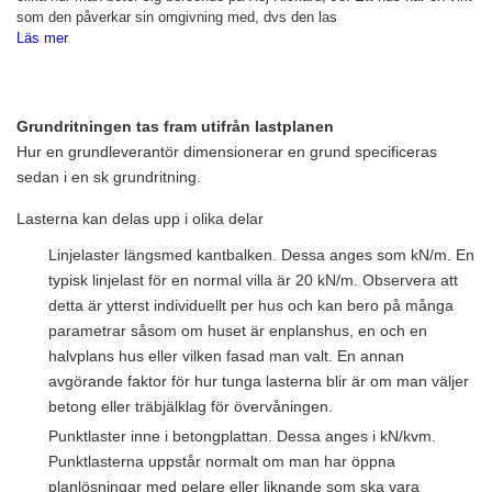
som den påverkar sin omgivning med, dvs den las
Läs mer
Grundritningen tas fram utifrån lastplanen
Hur en grundleverantör dimensionerar en grund specificeras
sedan i en sk grundritning.
Lasterna kan delas upp i olika delar
Linjelaster längsmed kantbalken. Dessa anges som kN/m. En
typisk linjelast för en normal villa är 20 kN/m. Observera att
detta är ytterst individuellt per hus och kan bero på många
parametrar såsom om huset är enplanshus, en och en
halvplans hus eller vilken fasad man valt. En annan
avgörande faktor för hur tunga lasterna blir är om man väljer
betong eller träbjälklag för övervåningen.
Punktlaster inne i betongplattan. Dessa anges i kN/kvm.
Punktlasterna uppstår normalt om man har öppna
planlösningar med pelare eller liknande som ska vara