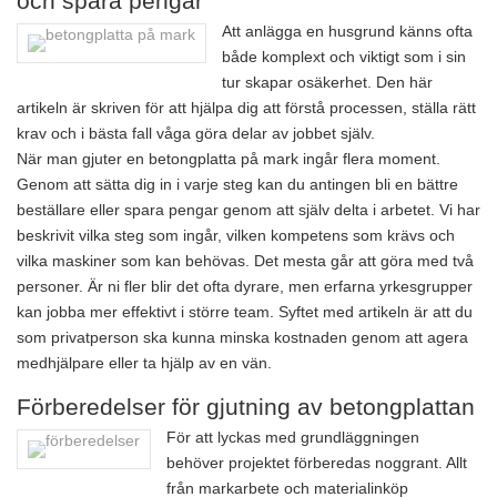
och spara pengar
Att anlägga en husgrund känns ofta
både komplext och viktigt som i sin
tur skapar osäkerhet. Den här
artikeln är skriven för att hjälpa dig att förstå processen, ställa rätt
krav och i bästa fall våga göra delar av jobbet själv.
När man gjuter en betongplatta på mark ingår flera moment.
Genom att sätta dig in i varje steg kan du antingen bli en bättre
beställare eller spara pengar genom att själv delta i arbetet. Vi har
beskrivit vilka steg som ingår, vilken kompetens som krävs och
vilka maskiner som kan behövas. Det mesta går att göra med två
personer. Är ni fler blir det ofta dyrare, men erfarna yrkesgrupper
kan jobba mer effektivt i större team. Syftet med artikeln är att du
som privatperson ska kunna minska kostnaden genom att agera
medhjälpare eller ta hjälp av en vän.
Förberedelser för gjutning av betongplattan
För att lyckas med grundläggningen
behöver projektet förberedas noggrant. Allt
från markarbete och materialinköp