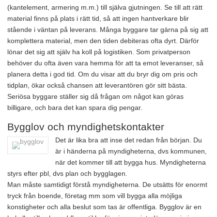
(kantelement, armering m.m.) till själva gjutningen. Se till att rätt
material finns på plats i rätt tid, så att ingen hantverkare blir
stående i väntan på leverans. Många byggare tar gärna på sig att
komplettera material, men den tiden debiteras ofta dyrt. Därför
lönar det sig att själv ha koll på logistiken. Som privatperson
behöver du ofta även vara hemma för att ta emot leveranser, så
planera detta i god tid. Om du visar att du bryr dig om pris och
tidplan, ökar också chansen att leverantören gör sitt bästa.
Seriösa byggare ställer sig då frågan om något kan göras
billigare, och bara det kan spara dig pengar.
Bygglov och myndighetskontakter
Det är lika bra att inse det redan från början. Du
är i händerna på myndigheterna, dvs kommunen,
när det kommer till att bygga hus. Myndigheterna
styrs efter pbl, dvs plan och bygglagen.
Man måste samtidigt förstå myndigheterna. De utsätts för enormt
tryck från boende, företag mm som vill bygga alla möjliga
konstigheter och alla beslut som tas är offentliga. Bygglov är en