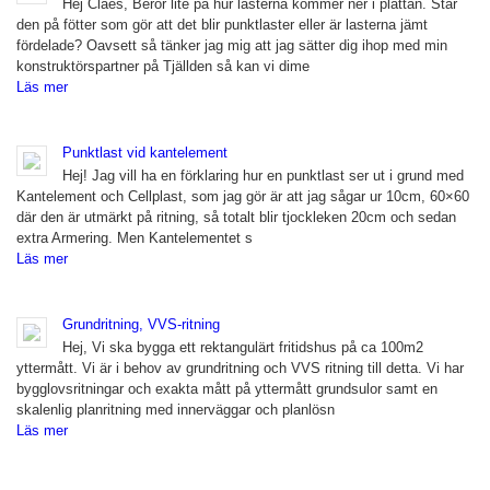
Hej Claes, Beror lite på hur lasterna kommer ner i plattan. Står
den på fötter som gör att det blir punktlaster eller är lasterna jämt
fördelade? Oavsett så tänker jag mig att jag sätter dig ihop med min
konstruktörspartner på Tjällden så kan vi dime
Läs mer
Punktlast vid kantelement
Hej! Jag vill ha en förklaring hur en punktlast ser ut i grund med
Kantelement och Cellplast, som jag gör är att jag sågar ur 10cm, 60×60
där den är utmärkt på ritning, så totalt blir tjockleken 20cm och sedan
extra Armering. Men Kantelementet s
Läs mer
Grundritning, VVS-ritning
Hej, Vi ska bygga ett rektangulärt fritidshus på ca 100m2
yttermått. Vi är i behov av grundritning och VVS ritning till detta. Vi har
bygglovsritningar och exakta mått på yttermått grundsulor samt en
skalenlig planritning med innerväggar och planlösn
Läs mer