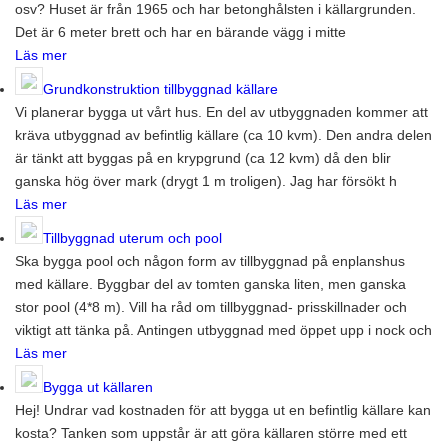
osv? Huset är från 1965 och har betonghålsten i källargrunden.
Det är 6 meter brett och har en bärande vägg i mitte
Läs mer
Grundkonstruktion tillbyggnad källare
Vi planerar bygga ut vårt hus. En del av utbyggnaden kommer att
kräva utbyggnad av befintlig källare (ca 10 kvm). Den andra delen
är tänkt att byggas på en krypgrund (ca 12 kvm) då den blir
ganska hög över mark (drygt 1 m troligen). Jag har försökt h
Läs mer
Tillbyggnad uterum och pool
Ska bygga pool och någon form av tillbyggnad på enplanshus
med källare. Byggbar del av tomten ganska liten, men ganska
stor pool (4*8 m). Vill ha råd om tillbyggnad- prisskillnader och
viktigt att tänka på. Antingen utbyggnad med öppet upp i nock och
Läs mer
Bygga ut källaren
Hej! Undrar vad kostnaden för att bygga ut en befintlig källare kan
kosta? Tanken som uppstår är att göra källaren större med ett