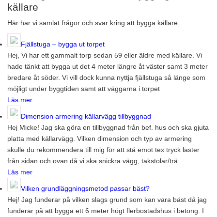
källare
Här har vi samlat frågor och svar kring att bygga källare.
Fjällstuga – bygga ut torpet
Hej, Vi har ett gammalt torp sedan 59 eller äldre med källare. Vi
hade tänkt att bygga ut det 4 meter längre åt väster samt 3 meter
bredare åt söder. Vi vill dock kunna nyttja fjällstuga så länge som
möjligt under byggtiden samt att väggarna i torpet
Läs mer
Dimension armering källarvägg tillbyggnad
Hej Micke! Jag ska göra en tillbyggnad från bef. hus och ska gjuta
platta med källarvägg. Vilken dimension och typ av armering
skulle du rekommendera till mig för att stå emot tex tryck laster
från sidan och ovan då vi ska snickra vägg, takstolar/trä
Läs mer
Vilken grundläggningsmetod passar bäst?
Hej! Jag funderar på vilken slags grund som kan vara bäst då jag
funderar på att bygga ett 6 meter högt flerbostadshus i betong. I