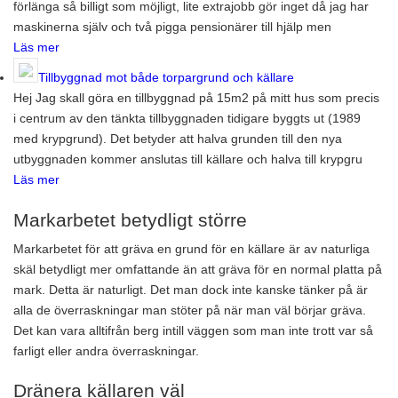
förlänga så billigt som möjligt, lite extrajobb gör inget då jag har
maskinerna själv och två pigga pensionärer till hjälp men
Läs mer
Tillbyggnad mot både torpargrund och källare
Hej Jag skall göra en tillbyggnad på 15m2 på mitt hus som precis
i centrum av den tänkta tillbyggnaden tidigare byggts ut (1989
med krypgrund). Det betyder att halva grunden till den nya
utbyggnaden kommer anslutas till källare och halva till krypgru
Läs mer
Markarbetet betydligt större
Markarbetet för att gräva en grund för en källare är av naturliga
skäl betydligt mer omfattande än att gräva för en normal platta på
mark. Detta är naturligt. Det man dock inte kanske tänker på är
alla de överraskningar man stöter på när man väl börjar gräva.
Det kan vara alltifrån berg intill väggen som man inte trott var så
farligt eller andra överraskningar.
Dränera källaren väl