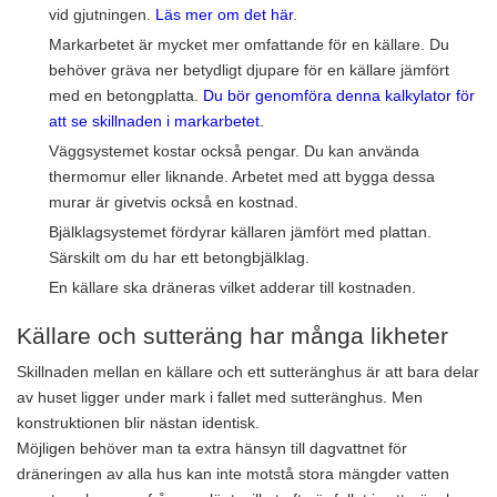
vid gjutningen.
Läs mer om det här
.
Markarbetet är mycket mer omfattande för en källare. Du
behöver gräva ner betydligt djupare för en källare jämfört
med en betongplatta.
Du bör genomföra denna kalkylator för
att se skillnaden i markarbetet.
Väggsystemet kostar också pengar. Du kan använda
thermomur eller liknande. Arbetet med att bygga dessa
murar är givetvis också en kostnad.
Bjälklagsystemet fördyrar källaren jämfört med plattan.
Särskilt om du har ett betongbjälklag.
En källare ska dräneras vilket adderar till kostnaden.
Källare och sutteräng har många likheter
Skillnaden mellan en källare och ett sutteränghus är att bara delar
av huset ligger under mark i fallet med sutteränghus. Men
konstruktionen blir nästan identisk.
Möjligen behöver man ta extra hänsyn till dagvattnet för
dräneringen av alla hus kan inte motstå stora mängder vatten