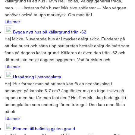
källargrund till ett hus? Mvh Hej Tobias, Väldigt generell fråga,
men… … lasterna från huset inklusive snölaster — Men väggen
behöver också ta upp marktryck. Om man är l
Läs mer
Bygga nytt hus på källargrund från -62
Hej Micke, Nuvarande hus är i mycket dåligt skick. Funderar på
att riva huset och sätta upp nytt prefab beställt enligt de mått som
finns på dagens källar grund. Källaren är även den från -62 och
därmed inte enligt dagens byggnorm. Vad är risken och
Läs mer
Urspårning i betongplatta
Hej. Hur formar man så att man kan få en nedsänkning i
betongen på kanske 6-7 cm? Jag tänker mig en frigolitskiva på
toppen men hur får man fast den? Hej Fredrik , Jag hade gjutit i
betongplattan som underlag för en träregel. Den kan man fästa
på oli
Läs mer
Element till befintlig gjuten grund