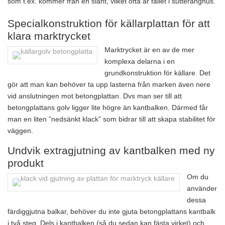
som t.ex. kommer från en slänt, vilket ofta är fallet i sutteränghus.
Specialkonstruktion för källarplattan för att
klara marktrycket
Marktrycket är en av de mer
komplexa delarna i en
grundkonstruktion för källare. Det
gör att man kan behöver ta upp lasterna från marken även nere
vid anslutningen mot betongplattan. Dvs man ser till att
betongplattans golv ligger lite högre än kantbalken. Därmed får
man en liten ”nedsänkt klack” som bidrar till att skapa stabilitet för
väggen.
Undvik extragjutning av kantbalken med ny
produkt
Om du
använder
dessa
färdiggjutna balkar, behöver du inte gjuta betongplattans kantbalk
i två steg. Dels i kantbalken (så du sedan kan fästa virket) och