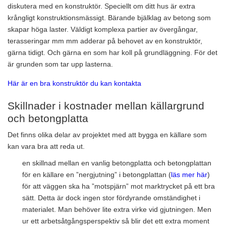
diskutera med en konstruktör. Speciellt om ditt hus är extra
krångligt konstruktionsmässigt. Bärande bjälklag av betong som
skapar höga laster. Väldigt komplexa partier av övergångar,
terasseringar mm mm adderar på behovet av en konstruktör,
gärna tidigt. Och gärna en som har koll på grundläggning. För det
är grunden som tar upp lasterna.
Här är en bra konstruktör du kan kontakta
Skillnader i kostnader mellan källargrund
och betongplatta
Det finns olika delar av projektet med att bygga en källare som
kan vara bra att reda ut.
en skillnad mellan en vanlig betongplatta och betongplattan
för en källare en ”nergjutning” i betongplattan (
läs mer här
)
för att väggen ska ha ”motspjärn” mot marktrycket på ett bra
sätt. Detta är dock ingen stor fördyrande omständighet i
materialet. Man behöver lite extra virke vid gjutningen. Men
ur ett arbetsåtgångsperspektiv så blir det ett extra moment