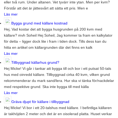
eller två rum. Under altanen. Vet tyvärr inte ytan. Men per kvm?
Förstår att det är jättesvårt att sätta ett pris. Men e
Läs mer
Bygga grund med källare kostnad
Hej, Vad kostar det att bygga husgrunden på 200 kvm med
källare? mvh Soheil Hej Soheil, Jag kommer ta fram en kalkylator
för detta – ligger dock lite i fram i tiden dock. Tills dess kan du
hitta en artikel om källargrunden där det finns en kalk
Läs mer
Tillbyggnad källarhus grund?
Hej Micke! Vi går i tankar att bygga till och bor i ett putsat 50-tals
hus med oinredd källare. Tillbyggnad cirka 40 kvm, vilken grund
rekommenderar du mark sand/lera. Hur ska vi tänka för/nackdelar
med respektive grund. Ska inte bygga till med källa
Läs mer
Gräva djupt för källare i tillbyggnad
Hej Micke! Vi bor i ett 20-talshus med källare. I befintliga källaren
är takhöjden 2 meter och det är en oisolerad platta. Huset verkar