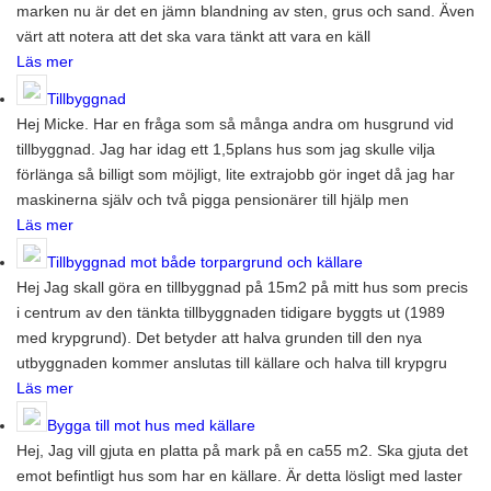
marken nu är det en jämn blandning av sten, grus och sand. Även
värt att notera att det ska vara tänkt att vara en käll
Läs mer
Tillbyggnad
Hej Micke. Har en fråga som så många andra om husgrund vid
tillbyggnad. Jag har idag ett 1,5plans hus som jag skulle vilja
förlänga så billigt som möjligt, lite extrajobb gör inget då jag har
maskinerna själv och två pigga pensionärer till hjälp men
Läs mer
Tillbyggnad mot både torpargrund och källare
Hej Jag skall göra en tillbyggnad på 15m2 på mitt hus som precis
i centrum av den tänkta tillbyggnaden tidigare byggts ut (1989
med krypgrund). Det betyder att halva grunden till den nya
utbyggnaden kommer anslutas till källare och halva till krypgru
Läs mer
Bygga till mot hus med källare
Hej, Jag vill gjuta en platta på mark på en ca55 m2. Ska gjuta det
emot befintligt hus som har en källare. Är detta lösligt med laster