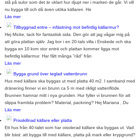
stå på sulor som det är oklart hur djupt ner i marken de går. Vi vill
nu bygga till och då även utöka källaren. He
Läs mer
Tillbyggnad entre – infästning mot befintlig källarmur?
Hej Micke, tack för fantastisk sida. Den gör att jag vågar mig på
att göra plattan själv. Jag bor i en 20-tals villa i Enskede och ska
bygga en 10 kvm stor entré och plattan kommer ligga mot
befintlig källarmur. Har fått många ”råd” från
Läs mer
Bygga grund över teglad vattenbrunn
Hus med källare ska byggas ut med platta 40 m2. I samband med
dränering finner vi en brunn ca 5 m med rikligt vattenflöde.
Brunnen hamnar mitt i nya grunden. Hur fyller vi brunnen för att
slippa framtida problem? Material, packning? Hej Mariana , Du
Läs mer
Prisskillnad källare eller platta
Ett hus från 40-talet som har oisolerad källare ska byggas ut. Vad
blir bäst: att bygga till med källare, platta på mark eller krypgrund?