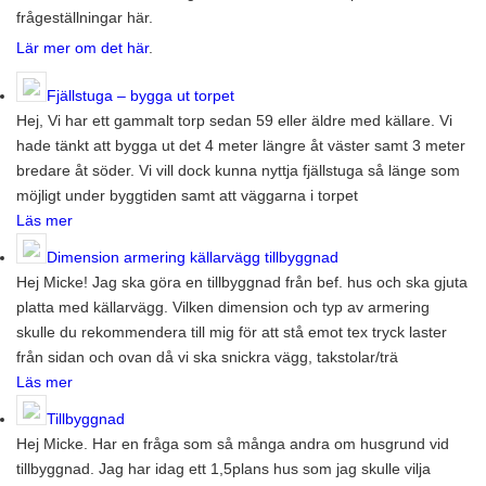
frågeställningar här.
Lär mer om det här
.
Fjällstuga – bygga ut torpet
Hej, Vi har ett gammalt torp sedan 59 eller äldre med källare. Vi
hade tänkt att bygga ut det 4 meter längre åt väster samt 3 meter
bredare åt söder. Vi vill dock kunna nyttja fjällstuga så länge som
möjligt under byggtiden samt att väggarna i torpet
Läs mer
Dimension armering källarvägg tillbyggnad
Hej Micke! Jag ska göra en tillbyggnad från bef. hus och ska gjuta
platta med källarvägg. Vilken dimension och typ av armering
skulle du rekommendera till mig för att stå emot tex tryck laster
från sidan och ovan då vi ska snickra vägg, takstolar/trä
Läs mer
Tillbyggnad
Hej Micke. Har en fråga som så många andra om husgrund vid
tillbyggnad. Jag har idag ett 1,5plans hus som jag skulle vilja