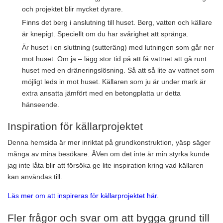
och projektet blir mycket dyrare.
Finns det berg i anslutning till huset. Berg, vatten och källare
är knepigt. Speciellt om du har svårighet att spränga.
Är huset i en sluttning (sutteräng) med lutningen som går ner
mot huset. Om ja – lägg stor tid på att få vattnet att gå runt
huset med en dräneringslösning. Så att så lite av vattnet som
möjligt leds in mot huset. Källaren som ju är under mark är
extra ansatta jämfört med en betongplatta ur detta
hänseende.
Inspiration för källarprojektet
Denna hemsida är mer inriktat på grundkonstruktion, yäsp säger
många av mina besökare. ÄVen om det inte är min styrka kunde
jag inte låta blir att försöka ge lite inspiration kring vad källaren
kan användas till.
Läs mer om att inspireras för källarprojektet här
.
Fler frågor och svar om att bygga grund till