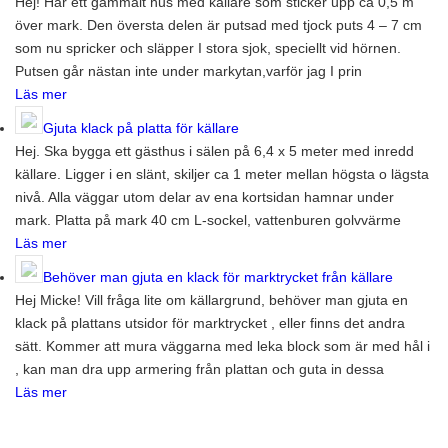
Hej! Har ett gammalt hus med källare som sticker upp ca 0,5 m
över mark. Den översta delen är putsad med tjock puts 4 – 7 cm
som nu spricker och släpper I stora sjok, speciellt vid hörnen.
Putsen går nästan inte under markytan,varför jag I prin
Läs mer
Gjuta klack på platta för källare
Hej. Ska bygga ett gästhus i sälen på 6,4 x 5 meter med inredd
källare. Ligger i en slänt, skiljer ca 1 meter mellan högsta o lägsta
nivå. Alla väggar utom delar av ena kortsidan hamnar under
mark. Platta på mark 40 cm L-sockel, vattenburen golvvärme
Läs mer
Behöver man gjuta en klack för marktrycket från källare
Hej Micke! Vill fråga lite om källargrund, behöver man gjuta en
klack på plattans utsidor för marktrycket , eller finns det andra
sätt. Kommer att mura väggarna med leka block som är med hål i
, kan man dra upp armering från plattan och guta in dessa
Läs mer