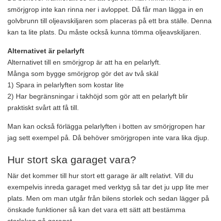
smörjgrop inte kan rinna ner i avloppet. Då får man lägga in en
golvbrunn till oljeavskiljaren som placeras på ett bra ställe. Denna
kan ta lite plats. Du måste också kunna tömma oljeavskiljaren.
Alternativet är pelarlyft
Alternativet till en smörjgrop är att ha en pelarlyft.
Många som bygge smörjgrop gör det av två skäl
1) Spara in pelarlyften som kostar lite
2) Har begränsningar i takhöjd som gör att en pelarlyft blir
praktiskt svårt att få till.
Man kan också förlägga pelarlyften i botten av smörjgropen har
jag sett exempel på. Då behöver smörjgropen inte vara lika djup.
Hur stort ska garaget vara?
När det kommer till hur stort ett garage är allt relativt. Vill du
exempelvis inreda garaget med verktyg så tar det ju upp lite mer
plats. Men om man utgår från bilens storlek och sedan lägger på
önskade funktioner så kan det vara ett sätt att bestämma