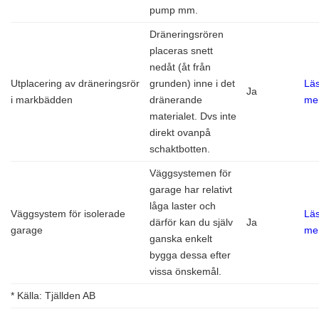
pump mm.
Dräneringsrören
placeras snett
nedåt (åt från
Utplacering av dräneringsrör
grunden) inne i det
Lä
Ja
i markbädden
dränerande
me
materialet. Dvs inte
direkt ovanpå
schaktbotten.
Väggsystemen för
garage har relativt
låga laster och
Väggsystem för isolerade
Lä
därför kan du själv
Ja
garage
me
ganska enkelt
bygga dessa efter
vissa önskemål.
* Källa: Tjällden AB