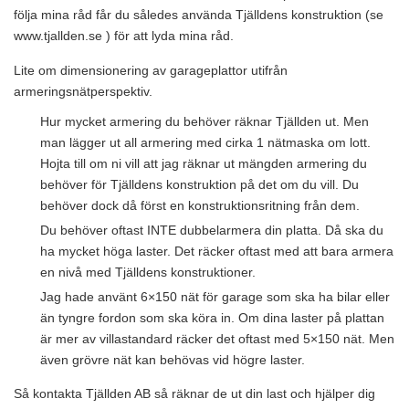
följa mina råd får du således använda Tjälldens konstruktion (se
www.tjallden.se ) för att lyda mina råd.
Lite om dimensionering av garageplattor utifrån
armeringsnätperspektiv.
Hur mycket armering du behöver räknar Tjällden ut. Men
man lägger ut all armering med cirka 1 nätmaska om lott.
Hojta till om ni vill att jag räknar ut mängden armering du
behöver för Tjälldens konstruktion på det om du vill. Du
behöver dock då först en konstruktionsritning från dem.
Du behöver oftast INTE dubbelarmera din platta. Då ska du
ha mycket höga laster. Det räcker oftast med att bara armera
en nivå med Tjälldens konstruktioner.
Jag hade använt 6×150 nät för garage som ska ha bilar eller
än tyngre fordon som ska köra in. Om dina laster på plattan
är mer av villastandard räcker det oftast med 5×150 nät. Men
även grövre nät kan behövas vid högre laster.
Så kontakta Tjällden AB så räknar de ut din last och hjälper dig