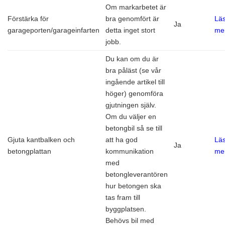
Om markarbetet är
Förstärka för
bra genomfört är
Lä
Ja
garageporten/garageinfarten
detta inget stort
me
jobb.
Du kan om du är
bra påläst (se vår
ingående artikel till
höger) genomföra
gjutningen själv.
Om du väljer en
betongbil så se till
Gjuta kantbalken och
att ha god
Lä
Ja
betongplattan
kommunikation
me
med
betongleverantören
hur betongen ska
tas fram till
byggplatsen.
Behövs bil med