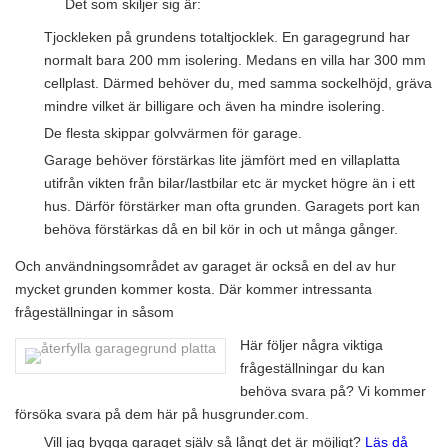
Det som skiljer sig är:
Tjockleken på grundens totaltjocklek. En garagegrund har
normalt bara 200 mm isolering. Medans en villa har 300 mm
cellplast. Därmed behöver du, med samma sockelhöjd, gräva
mindre vilket är billigare och även ha mindre isolering.
De flesta skippar golvvärmen för garage.
Garage behöver förstärkas lite jämfört med en villaplatta
utifrån vikten från bilar/lastbilar etc är mycket högre än i ett
hus. Därför förstärker man ofta grunden. Garagets port kan
behöva förstärkas då en bil kör in och ut många gånger.
Och användningsområdet av garaget är också en del av hur
mycket grunden kommer kosta. Där kommer intressanta
frågeställningar in såsom
Här följer några viktiga
frågeställningar du kan
behöva svara på? Vi kommer
försöka svara på dem här på husgrunder.com.
Vill jag bygga garaget själv så långt det är möjligt?
Läs då