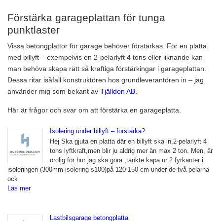
Förstärka garageplattan för tunga
punktlaster
Vissa betongplattor för garage behöver förstärkas. För en platta
med billyft – exempelvis en 2-pelarlyft 4 tons eller liknande kan
man behöva skapa rätt så kraftiga förstärkingar i garageplattan.
Dessa ritar isåfall konstruktören hos grundleverantören in – jag
använder mig som bekant av
Tjällden AB
.
Här är frågor och svar om att förstärka en garageplatta.
Isolering under billyft – förstärka?
Hej Ska gjuta en platta där en billyft ska in,2-pelarlyft 4
tons lyftkraft,men blir ju aldrig mer än max 2 ton. Men, är
orolig för hur jag ska göra ,tänkte kapa ur 2 fyrkanter i
isoleringen (300mm isolering s100)på 120-150 cm under de två pelarna
ock
Läs mer
Lastbilsgarage betongplatta