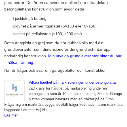
parametrar. Det är en samverkan mellan flera olika delar i
betongplattans konstruktion som avgör detta.
Tjocklek på betong
grovhet på armeringsnätet (5×150 eller 6×150)
kvalitet på cellplasten (s100, s200 osv)
Detta är typiskt en grej som du bör dubbelkolla med din
grundleverantör som dimensionerar din grund och ritar upp
nödvändig konstruktion.
Min utvalda grundleverantör hittar du här
– hälsa från mig
.
Här är frågor och svar om garageplattor och konstruktion
Vilken hårdhet på markisoleringen under betongplatta
vad krävs för hårdhet på markisolering under en
betongplatta som är 10 cm tjock isolering 30 cm. Garage
plattan kommer belastas med en traktor på ca 5 ton.
Fråga mig om marknära byggandeStäll frågor kostnadsfritt om marknära
byggande.Läs mer Hej Nikl
Läs mer