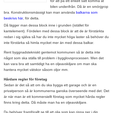
för att på ett enkelt sätt komma åt
bilen underifrån. Då är en smörjgrop
bra. Konstruktionsmässigt kan man använda
balkarna som
beskrivs här
, för detta.
Då lägger man dessa block inne i grunden (istället för
kantelement). Fördelen med dessa block är att de är förstärkta
redan i sig själva så har du inte mycket höga laster så behöver du
inte förstärka så himla mycket mer än med dessa balkar.
Rent byggnadstekniskt gentemot kommunen så är detta inte
något som ska ställa till problem i bygglovsprocessen. Men det
kan vara bra att samtidigt ha en oljeavskiljare om man ska
hantera mycket vätskor såsom oljor mm.
Hårdare regler för företag
Sedan är det så att om du ska bygga ett garage och är en
privatperson så är kommunerna ganska överseende med det. Det
är när man är ett kommersiellt företag som mycket hårda regler
finns kring detta. Då måste man ha en oljeavskiljare.
Du behöver framförallt se till att olja som kan rinna ner i din