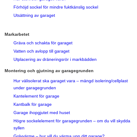
Förhöjd sockel för mindre fuktkänslig sockel
Utsättning av garaget
Markarbetet
Gräva och schakta för garaget
Vatten och avlopp till garaget
Utplacering av dräneringsrör i markbädden
Montering och gjutning av garagegrunden
Hur välisolerat ska garaget vara – mängd isolering/cellplast
under garagegrunden
Kantelement för garage
Kantbalk för garage
Garage ihopgjutet med huset
Högre sockelelement för garagegrunden – om du vill skydda
syllen
Golvvärme – hur vill du värma upp ditt garage?