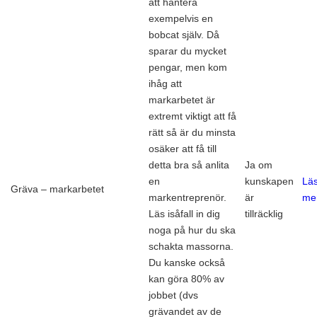
att hantera
exempelvis en
bobcat själv. Då
sparar du mycket
pengar, men kom
ihåg att
markarbetet är
extremt viktigt att få
rätt så är du minsta
osäker att få till
detta bra så anlita
Ja om
en
kunskapen
Lä
Gräva – markarbetet
markentreprenör.
är
me
Läs isåfall in dig
tillräcklig
noga på hur du ska
schakta massorna.
Du kanske också
kan göra 80% av
jobbet (dvs
grävandet av de