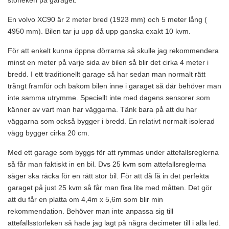
storleken på garaget.
En volvo XC90 är 2 meter bred (1923 mm) och 5 meter lång (
4950 mm). Bilen tar ju upp då upp ganska exakt 10 kvm.
För att enkelt kunna öppna dörrarna så skulle jag rekommendera
minst en meter på varje sida av bilen så blir det cirka 4 meter i
bredd. I ett traditionellt garage så har sedan man normalt rätt
trångt framför och bakom bilen inne i garaget så där behöver man
inte samma utrymme. Speciellt inte med dagens sensorer som
känner av vart man har väggarna. Tänk bara på att du har
väggarna som också bygger i bredd. En relativt normalt isolerad
vägg bygger cirka 20 cm.
Med ett garage som byggs för att rymmas under attefallsreglerna
så får man faktiskt in en bil. Dvs 25 kvm som attefallsreglerna
säger ska räcka för en rätt stor bil. För att då få in det perfekta
garaget på just 25 kvm så får man fixa lite med måtten. Det gör
att du får en platta om 4,4m x 5,6m som blir min
rekommendation. Behöver man inte anpassa sig till
attefallsstorleken så hade jag lagt på några decimeter till i alla led.