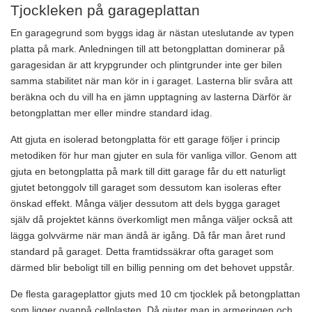
Tjockleken på garageplattan
En garagegrund som byggs idag är nästan uteslutande av typen
platta på mark. Anledningen till att betongplattan dominerar på
garagesidan är att krypgrunder och plintgrunder inte ger bilen
samma stabilitet när man kör in i garaget. Lasterna blir svåra att
beräkna och du vill ha en jämn upptagning av lasterna Därför är
betongplattan mer eller mindre standard idag.
Att gjuta en isolerad betongplatta för ett garage följer i princip
metodiken för hur man gjuter en sula för vanliga villor. Genom att
gjuta en betongplatta på mark till ditt garage får du ett naturligt
gjutet betonggolv till garaget som dessutom kan isoleras efter
önskad effekt. Många väljer dessutom att dels bygga garaget
själv då projektet känns överkomligt men många väljer också att
lägga golvvärme när man ändå är igång. Då får man året rund
standard på garaget. Detta framtidssäkrar ofta garaget som
därmed blir beboligt till en billig penning om det behovet uppstår.
De flesta garageplattor gjuts med 10 cm tjocklek på betongplattan
som ligger ovanpå cellplasten. Då gjuter man in armeringen och