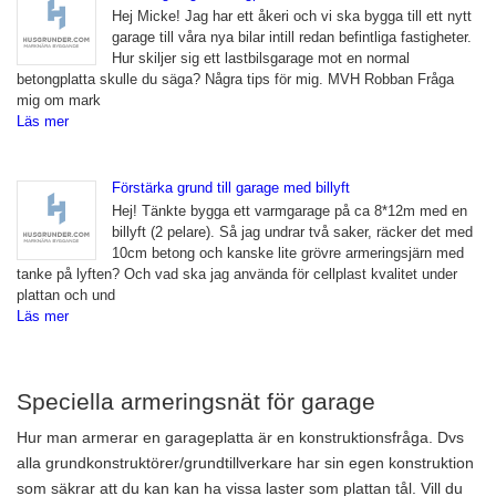
Hej Micke! Jag har ett åkeri och vi ska bygga till ett nytt
garage till våra nya bilar intill redan befintliga fastigheter.
Hur skiljer sig ett lastbilsgarage mot en normal
betongplatta skulle du säga? Några tips för mig. MVH Robban Fråga
mig om mark
Läs mer
Förstärka grund till garage med billyft
Hej! Tänkte bygga ett varmgarage på ca 8*12m med en
billyft (2 pelare). Så jag undrar två saker, räcker det med
10cm betong och kanske lite grövre armeringsjärn med
tanke på lyften? Och vad ska jag använda för cellplast kvalitet under
plattan och und
Läs mer
Speciella armeringsnät för garage
Hur man armerar en garageplatta är en konstruktionsfråga. Dvs
alla grundkonstruktörer/grundtillverkare har sin egen konstruktion
som säkrar att du kan kan ha vissa laster som plattan tål. Vill du