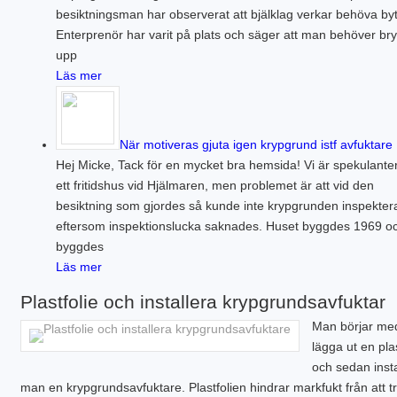
besiktningsman har observerat att bjälklag verkar behöva by
Enterprenör har varit på plats och säger att man behöver bry
upp
Läs mer
När motiveras gjuta igen krypgrund istf avfuktare
Hej Micke, Tack för en mycket bra hemsida! Vi är spekulante
ett fritidshus vid Hjälmaren, men problemet är att vid den
besiktning som gjordes så kunde inte krypgrunden inspekter
eftersom inspektionslucka saknades. Huset byggdes 1969 o
byggdes
Läs mer
Plastfolie och installera krypgrundsavfuktar
Man börjar med
lägga ut en plas
och sedan insta
man en krypgrundsavfuktare. Plastfolien hindrar markfukt från att 