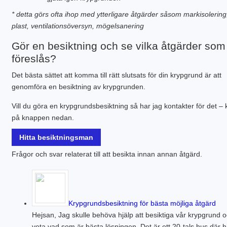
* detta görs ofta ihop med ytterligare åtgärder såsom markisolering
plast, ventilationsöversyn, mögelsanering
Gör en besiktning och se vilka åtgärder som
föreslås?
Det bästa sättet att komma till rätt slutsats för din krypgrund är att
genomföra en besiktning av krypgrunden.
Vill du göra en krypgrundsbesiktning så har jag kontakter för det – 
på knappen nedan.
Hitta besiktningsman
Frågor och svar relaterat till att besikta innan annan åtgärd.
Krypgrundsbesiktning för bästa möjliga åtgärd
Hejsan, Jag skulle behöva hjälp att besiktiga vår krypgrund 
veta vad som är bästa lösningen. Det är ett 20-tals hus där h