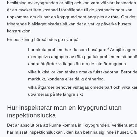
besiktning av krypgrunden är billig och kan vara väl värt kostnaden
är en mycket liten kostnad i förhållande till de kostnader som kan
uppkomma om du har en krypgrund som angripits av röta. Om det
fribärande bjälklaget skadas så kan det allvarligt påverka husets
konstruktion.
En besiktning bör således ge svar på
hur akuta problem har du som husägare? Är bjälklagen
exempelvis angripna av röta pga fuktproblemen så beh
andra åtgärder vidtagas än om de inte är angripna.
vilka fuktkällor kan tänkas orsaka fuktskadorna. Beror d
markfukt, kondens eller dålig dränering.
vilka åtgärder behöver vidtagas omedelbart och vilka ka
utvärderas på lite längre sikt
Hur inspekterar man en krypgrund utan
inspektionslucka
Det är absolut bra att kunna komma in i krypgrunden. Verifiera att d
har missat inspektionsluckan , den kan befinna sig inne i huset. Oft