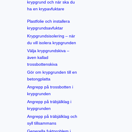
krypgrund och när ska du
ha en krypavfuktare
Plastfolie och installera
krypgrundsavfuktar
Krypgrundsisolering – när
du vill isolera krypgrunden
Välja krypgrundskiva –
även kallad
trossbottenskiva
Gör om krypgrunden till en
betongplatta
Angrepp på trossbotten i
krypgrunden
Angrepp på träbjälklag i
krypgrunden
Angrepp på träbjälklag och
syll tillsammans
Generella fuktproblem i