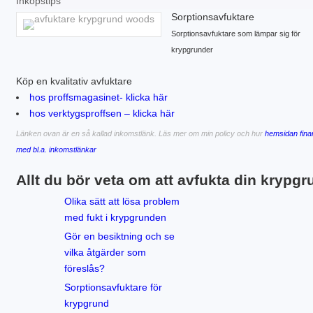
Inköpstips
Sorptionsavfuktare
Sorptionsavfuktare som lämpar sig för
krypgrunder
Köp en kvalitativ avfuktare
hos proffsmagasinet- klicka här
hos verktygsproffsen – klicka här
Länken ovan är en så kallad inkomstlänk. Läs mer om min policy och hur
hemsidan fina
med bl.a. inkomstlänkar
Allt du bör veta om att avfukta din krypgr
Olika sätt att lösa problem
med fukt i krypgrunden
Gör en besiktning och se
vilka åtgärder som
föreslås?
Sorptionsavfuktare för
krypgrund