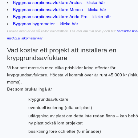
Byggmax sorptionsavfuktare Arctus – klicka här
Byggmax sorptionsavfuktare Meaco – klicka här
Byggmax sorptionsavfuktare Arida Pro – klicka här
Byggmax hygrometer – klicka här
Länken ovan är en så kallad inkomstlänk. Läs mer om min policy och hur
hemsidan fina
med bl.a. inkomstlänkar
Vad kostar ett projekt att installera en
krypgrundsavfuktare
Vi har sett massvis med olika prisbilder kring offerter för
krypgrundsavfuktare. Högsta vi kommit över är runt 45 000 kr (inkl
moms).
Det som brukar ingå är
krypgrundsavfuktare
eventuell isolering (ofta cellplast)
utläggning av plast om detta inte redan finns – kan beh
ny plast också iom projektet
besiktning före och efter (6 månader)