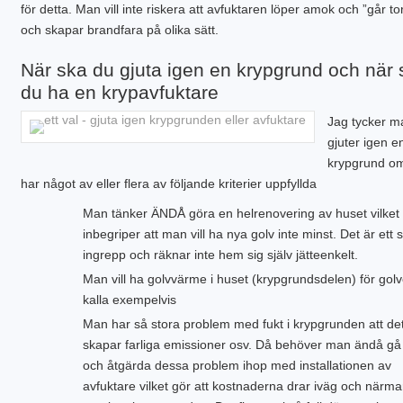
för detta. Man vill inte riskera att avfuktaren löper amok och ”går to
och skapar brandfara på olika sätt.
När ska du gjuta igen en krypgrund och när 
du ha en krypavfuktare
Jag tycker m
gjuter igen e
krypgrund o
har något av eller flera av följande kriterier uppfyllda
Man tänker ÄNDÅ göra en helrenovering av huset vilket
inbegriper att man vill ha nya golv inte minst. Det är ett s
ingrepp och räknar inte hem sig själv jätteenkelt.
Man vill ha golvvärme i huset (krypgrundsdelen) för gol
kalla exempelvis
Man har så stora problem med fukt i krypgrunden att de
skapar farliga emissioner osv. Då behöver man ändå gå 
och åtgärda dessa problem ihop med installationen av
avfuktare vilket gör att kostnaderna drar iväg och närma