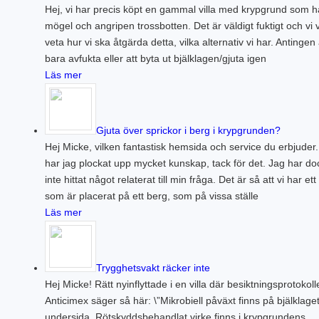
Hej, vi har precis köpt en gammal villa med krypgrund som h
mögel och angripen trossbotten. Det är väldigt fuktigt och vi vi
veta hur vi ska åtgärda detta, vilka alternativ vi har. Antingen 
bara avfukta eller att byta ut bjälklagen/gjuta igen
Läs mer
Gjuta över sprickor i berg i krypgrunden?
Hej Micke, vilken fantastisk hemsida och service du erbjuder
har jag plockat upp mycket kunskap, tack för det. Jag har do
inte hittat något relaterat till min fråga. Det är så att vi har ett
som är placerat på ett berg, som på vissa ställe
Läs mer
Trygghetsvakt räcker inte
Hej Micke! Rätt nyinflyttade i en villa där besiktningsprotokoll
Anticimex säger så här: \”Mikrobiell påväxt finns på bjälklage
undersida. Rötskyddsbehandlat virke finns i krypgrundens