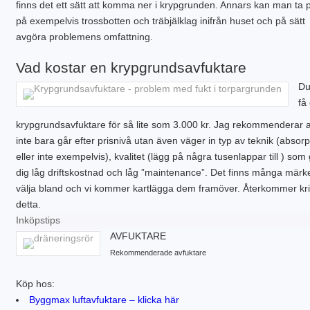
finns det ett sätt att komma ner i krypgrunden. Annars kan man ta 
på exempelvis trossbotten och träbjälklag inifrån huset och på sätt
avgöra problemens omfattning.
Vad kostar en krypgrundsavfuktare
Du
få
krypgrundsavfuktare för så lite som 3.000 kr. Jag rekommenderar a
inte bara går efter prisnivå utan även väger in typ av teknik (absorp
eller inte exempelvis), kvalitet (lägg på några tusenlappar till ) som
dig låg driftskostnad och låg ”maintenance”. Det finns många märke
välja bland och vi kommer kartlägga dem framöver. Återkommer kr
detta.
Inköpstips
AVFUKTARE
Rekommenderade avfuktare
Köp hos:
Byggmax luftavfuktare – klicka här