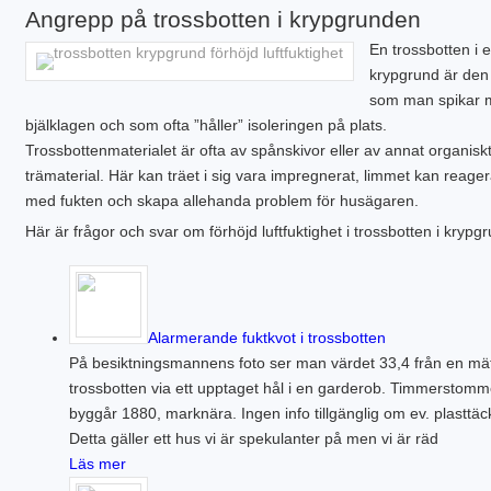
Angrepp på trossbotten i krypgrunden
En trossbotten i 
krypgrund är den
som man spikar 
bjälklagen och som ofta ”håller” isoleringen på plats.
Trossbottenmaterialet är ofta av spånskivor eller av annat organisk
trämaterial. Här kan träet i sig vara impregnerat, limmet kan reage
med fukten och skapa allehanda problem för husägaren.
Här är frågor och svar om förhöjd luftfuktighet i trossbotten i krypg
Alarmerande fuktkvot i trossbotten
På besiktningsmannens foto ser man värdet 33,4 från en mät
trossbotten via ett upptaget hål i en garderob. Timmerstomm
byggår 1880, marknära. Ingen info tillgänglig om ev. plasttäc
Detta gäller ett hus vi är spekulanter på men vi är räd
Läs mer