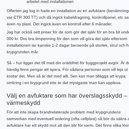
arbetet med installationen
Offerten jag tog in hade en installation av en avfuktare (benämnin
var CTR 300 TT) och då ingick kabeldragning, kontrollpanel, etc s
även ny plast. Det ingick även en kontroll efter 6 månader.
Jag har också sett priser för de som gör det själv för en bra bit und
000 kr. Dvs bra timpenning för den som vill göra det själv eftersom
installationen tar kanske 1-2 dagar beroende på storlek, strul och h
krypgrunden mår.
Så – hur ligger det till med din oräddhet för byggprojekt avgör. Är d
händig finns pengar att spara. För sådana personer som vill leja ut
kostar det. Men så är det med allt. Sen kan man tillägga att krypa
omkring i en krypgrund inte är det mysigaste man kan uppleva.
Välj en avfuktare som har överslagsskydd –
värmeskydd
För att inte skapa brandrelaterade problem med krypgrundens
samverkan med eventuell isolering (ofta cellplast) så bör du säkra a
avfuktare har ett skydd mot att den blir för varm. Det finns olika lös