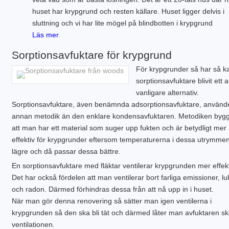
huset har krypgrund och resten källare. Huset ligger delvis i
sluttning och vi har lite mögel på blindbotten i krypgrund
Läs mer
Sorptionsavfuktare för krypgrund
För krypgrunder så har så k
sorptionsavfuktare blivit ett al
vanligare alternativ.
Sorptionsavfuktare, även benämnda adsorptionsavfuktare, använd
annan metodik än den enklare kondensavfuktaren. Metodiken byg
att man har ett material som suger upp fukten och är betydligt mer
effektiv för krypgrunder eftersom temperaturerna i dessa utrymmen
lägre och då passar dessa bättre.
En sorptionsavfuktare med fläktar ventilerar krypgrunden mer effekt
Det har också fördelen att man ventilerar bort farliga emissioner, lu
och radon. Därmed förhindras dessa från att nå upp in i huset.
När man gör denna renovering så sätter man igen ventilerna i
krypgrunden så den ska bli tät och därmed låter man avfuktaren sk
ventilationen.