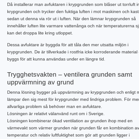
Då installerar man avfuktaren i krypgrunden som blåser ut torrluft in
krypgrunden och trycker den fuktiga luften i mot maskinen och kast
sedan ut denna via rör ut i luften. När den lämnar krypgrunden så
innehåller luften lite varmare vattenånga och när temperaturerna s
kan det droppa lite kring utloppet.
Dessa avfuktare är byggda för att tåla den mer utsatta miljön i
krypgrunden. De är tillverkade i rostfria icke korroderande material
byggs för att kunna användas under en längre tid.
Trygghetsvakten – ventilera grunden samt
uppvärmning av grund
Denna lösning bygger på uppvärmning av krypgrunden och enligt 
lämpar den sig mest för krypgrunder med lindriga problem. För me
allvarliga problem så behöver man en avfuktare.
Lösningen är relativt välanvänd runt om i Sverige.
Lösningen kombinerar ökad ventilation av grunden ihop med en
värmevakt som värmer grunden när grunden får en kombination a
temperatur och relativ luftfuktighet som gör att grunden ligger i