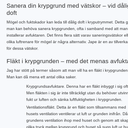
Sanera din krypgrund med vätskor – vid dåli
doft
Mögel och fuktskador kan leda till dålig doft i kryputrymmet. Detta g
man kan behöva sanera krypgrunden, ofta i samband med att man
installerar avfuktaren. Det finns flera sätt varav saneringsvätskor el
olika luftrenare för mögel är några alternativ. Jape är en av tillverk
för dessa vätskor.
Fläkt i krypgrunden – med det menas avfukt
Jag har stött på termer såsom att man vill ha en fläkt i krypgrunden
Man kan då mena ett antal olika saker.
Krypgrundsavfuktare. Denna har en fläkt inbyggt i sig oft
Men fläkten i sig är inte tillräckligt utan du behöver utvin
fukt ur luften och sänka luftfuktigheten i krypgrunden.
Ventilationsfläkt. Detta är en fläkt som tillsammans med
husets ventilation ventilerar ut luft ur grunden inifrån. Då 
grundens ventilation ihop med huset och genom att ska
olika tryck mellan krypgrund och huset så sugs luft ur hu