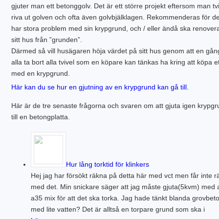
gjuter man ett betonggolv. Det är ett större projekt eftersom man t
riva ut golven och ofta även golvbjälklagen. Rekommenderas för d
har stora problem med sin krypgrund, och / eller ändå ska renove
sitt hus från ”grunden”.
Därmed så vill husägaren höja värdet på sitt hus genom att en gån
alla ta bort alla tvivel som en köpare kan tänkas ha kring att köpa e
med en krypgrund.
Här kan du se hur en gjutning av en krypgrund kan gå till.
Här är de tre senaste frågorna och svaren om att gjuta igen krypg
till en betongplatta.
Hur lång torktid för klinkers
Hej jag har försökt räkna på detta här med vct men får inte rä
med det. Min snickare säger att jag måste gjuta(5kvm) med 
a35 mix för att det ska torka. Jag hade tänkt blanda grovbet
med lite vatten? Det är alltså en torpare grund som ska i