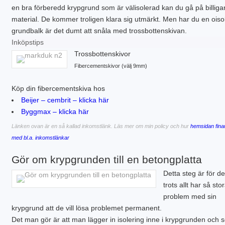
en bra förberedd krypgrund som är välisolerad kan du gå på billiga
material. De kommer troligen klara sig utmärkt. Men har du en oiso
grundbalk är det dumt att snåla med trossbottenskivan.
Inköpstips
Trossbottenskivor
Fibercementskivor (välj 9mm)
Köp din fibercementskiva hos
Beijer – cembrit – klicka här
Byggmax – klicka här
Länken ovan är en så kallad inkomstlänk. Läs mer om min policy och hur
hemsidan fina
med bl.a. inkomstlänkar
Gör om krypgrunden till en betongplatta
Detta steg är för d
trots allt har så sto
problem med sin
krypgrund att de vill lösa problemet permanent.
Det man gör är att man lägger in isolering inne i krypgrunden och 