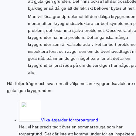
att gjuta igen grunden. Det finns också fall där trossbot
bjälklag är så dåliga att de faktiskt behöver bytas ut helt.
Man vill lösa grundproblemet till den dåliga krypgrunden
menar att en krypgrundsavfuktare tar bort symptomen p
problem, det löser inte själva problemet. Observera att a
krypgrunder har inte problem. Det är ganska många
krypgrunder som är välisolerade vilket tar bort probleme
inspektera först och avgör sen om du överhuvudtaget m
göra nåt. Så innan du gör något bara för att det är en
krypgrund ta först reda på om du verkligen har något p
alls.
Här följer frågor och svar om att välja mellan krypgrundsavfuktare o
gjuta igen krypgrunden.
Vilka åtgärder för torpargrund
Hej, vi har precis tagit över en sommarstruga som har
torpargrund. Det går inte att komma under för att inspektera