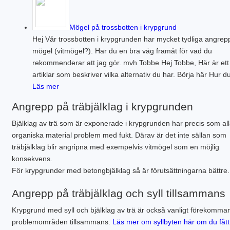
Mögel på trossbotten i krypgrund
Hej Vår trossbotten i krypgrunden har mycket tydliga angrep
mögel (vitmögel?). Har du en bra väg framåt för vad du
rekommenderar att jag gör. mvh Tobbe Hej Tobbe, Här är ett
artiklar som beskriver vilka alternativ du har. Börja här Hur d
Läs mer
Angrepp på träbjälklag i krypgrunden
Bjälklag av trä som är exponerade i krypgrunden har precis som al
organiska material problem med fukt. Därav är det inte sällan som
träbjälklag blir angripna med exempelvis vitmögel som en möjlig
konsekvens.
För krypgrunder med betongbjälklag så är förutsättningarna bättre.
Angrepp på träbjälklag och syll tillsammans
Krypgrund med syll och bjälklag av trä är också vanligt förekomma
problemområden tillsammans.
Läs mer om syllbyten här om du fått