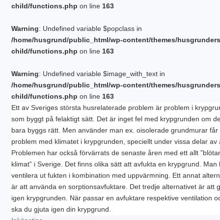
PLINTGRUND
child/functions.php
on line
163
TJÄLDJUP
VATTENBUREN GOLVVÄRME
Warning
: Undefined variable $popclass in
/home/husgrund/public_html/wp-content/themes/husgrunder
child/functions.php
on line
163
Warning
: Undefined variable $image_with_text in
/home/husgrund/public_html/wp-content/themes/husgrunder
child/functions.php
on line
163
Ett av Sveriges största husrelaterade problem är problem i krypgr
som byggt på felaktigt sätt. Det är inget fel med krypgrunden om 
bara byggs rätt. Men använder man ex. oisolerade grundmurar få
problem med klimatet i krypgrunden, speciellt under vissa delar av 
Problemen har också förvärrats de senaste åren med ett allt ”blöta
klimat” i Sverige. Det finns olika sätt att avfukta en krypgrund. Man
ventilera ut fukten i kombination med uppvärmning. Ett annat altern
är att använda en sorptionsavfuktare. Det tredje alternativet är att g
igen krypgrunden. När passar en avfuktare respektive ventilation o
ska du gjuta igen din krypgrund.