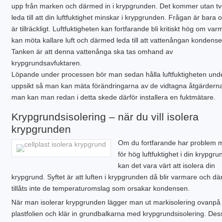
upp från marken och därmed in i krypgrunden. Det kommer utan t
leda till att din luftfuktighet minskar i krypgrunden. Frågan är bara 
är tillräckligt. Luftfuktigheten kan fortfarande bli kritiskt hög om varm
kan möta kallare luft och därmed leda till att vattenångan kondense
Tanken är att denna vattenånga ska tas omhand av
krypgrundsavfuktaren.
Löpande under processen bör man sedan hålla luftfuktigheten und
uppsikt så man kan mäta förändringarna av de vidtagna åtgärderna.
man kan man redan i detta skede därför installera en fuktmätare.
Krypgrundsisolering – när du vill isolera
krypgrunden
Om du fortfarande har problem 
för hög luftfuktighet i din krypgru
kan det vara värt att isolera din
krypgrund. Syftet är att luften i krypgrunden då blir varmare och d
tillåts inte de temperaturomslag som orsakar kondensen.
När man isolerar krypgrunden lägger man ut markisolering ovanpå
plastfolien och klär in grundbalkarna med krypgrundsisolering. De