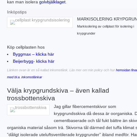
kan man isolera
golvbjälklaget
.
Inköpstips
MARKISOLERING KRYPGRU
Markisolering av cellplast för isolering i
krypgrunder
Köp cellplasten hos
Byggmax – klicka här
Beijerbygg- klicka här
Länken ovan är en så kallad inkomstlänk. Läs mer om min policy och hur
hemsidan fina
med bl.a. inkomstlänkar
Välja krypgrundskiva – även kallad
trossbottenskiva
Jag gillar fibercementskivor som
krypgrundsskiva då dessa är oorganiska. 
cementbaserade och tål fukt bättre än skiv
organiska material såsom trä. Skivorna tål därmed det tuffa klimat
”dåligt isolerade uteluftsventilerade krypgrunder” ibland medför. Ha