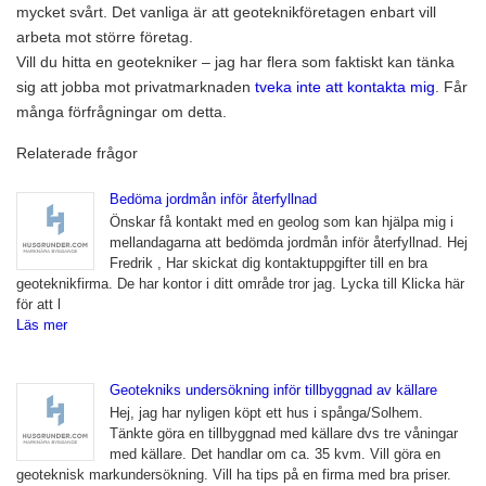
mycket svårt. Det vanliga är att geoteknikföretagen enbart vill
arbeta mot större företag.
Vill du hitta en geotekniker – jag har flera som faktiskt kan tänka
sig att jobba mot privatmarknaden
tveka inte att kontakta mig
. Får
många förfrågningar om detta.
Relaterade frågor
Bedöma jordmån inför återfyllnad
Önskar få kontakt med en geolog som kan hjälpa mig i
mellandagarna att bedömda jordmån inför återfyllnad. Hej
Fredrik , Har skickat dig kontaktuppgifter till en bra
geoteknikfirma. De har kontor i ditt område tror jag. Lycka till Klicka här
för att l
Läs mer
Geotekniks undersökning inför tillbyggnad av källare
Hej, jag har nyligen köpt ett hus i spånga/Solhem.
Tänkte göra en tillbyggnad med källare dvs tre våningar
med källare. Det handlar om ca. 35 kvm. Vill göra en
geoteknisk markundersökning. Vill ha tips på en firma med bra priser.