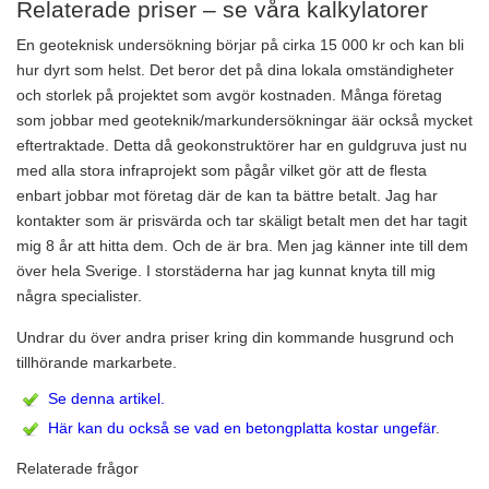
Relaterade priser – se våra kalkylatorer
En geoteknisk undersökning börjar på cirka 15 000 kr och kan bli
hur dyrt som helst. Det beror det på dina lokala omständigheter
och storlek på projektet som avgör kostnaden. Många företag
som jobbar med geoteknik/markundersökningar äär också mycket
eftertraktade. Detta då geokonstruktörer har en guldgruva just nu
med alla stora infraprojekt som pågår vilket gör att de flesta
enbart jobbar mot företag där de kan ta bättre betalt. Jag har
kontakter som är prisvärda och tar skäligt betalt men det har tagit
mig 8 år att hitta dem. Och de är bra. Men jag känner inte till dem
över hela Sverige. I storstäderna har jag kunnat knyta till mig
några specialister.
Undrar du över andra priser kring din kommande husgrund och
tillhörande markarbete.
Se denna artikel.
Här kan du också se vad en betongplatta kostar ungefär
.
Relaterade frågor