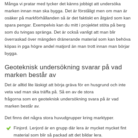
Många vi pratar med tycker det känns jobbigt att undersöka
marken innan man ska bygga. Det är förståligt men om man är
osäker på markförhållanden så är det faktiskt en åtgärd som kan
spara pengar. Exempelvis kan du mitt i projektet stöta på berg
som du tvingas spränga. Det är också vanligt att man blir
överraskad över mängden dränerande material som kan behöva
köpas in pga högre andel matjord än man trott innan man börjar
bygga.
Geoteknisk undersökning svarar på vad
marken består av
Det är alltid lite läskigt att börja gräva för en husgrund och inte
veta vad man ska träffa på. Så en av de stora
frågorna som en geoteknisk undersökning svara på är vad
marken består av.
Det finns det några stora huvudgrupper kring marktyper.
Finjord. Lerjord är en grupp där lera är mycket mycket fint
material som blir så packad att det bildar lera.