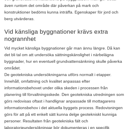
även runtom det område där påverkan på mark och
konstruktioner bedöms kunna inträffa. Egenskaper för jord och
berg utvärderas.
Vid känsliga byggnationer krävs extra
nogrannhet
Vid mycket känsliga byggnationer går man ännu längre. Då kan
det bli tal om att undersöka sättningskänslighet i närbelägna
byggnader, hur en eventuell grundvattensänkning skulle påverka
området.
De geotekniska undersökningarna utförs normalt i etapper.
Innehåll, omfattning och kvalitet anpassas efter
informationsbehovet under olika skeden i processen från
planering till förvaltningsskede. Den geotekniska utredningen som
görs redovisas oftast i handlignar anpassade till mottagarens
informationsbehov i det aktuella byggets process. Redovisningen
görs för att på ett enkelt sätt kunna delge geotekniskt kunniga
personer. Resultaten från geotekniska fält och
laboratorieundersökningar bör dokumenteras i en specifik