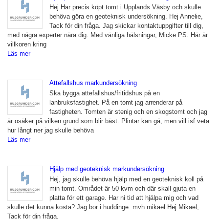
Hej Har precis köpt tomt i Upplands Väsby och skulle
behöva göra en geoteknisk undersökning. Hej Annelie,
Tack för din fråga. Jag skickar kontaktuppgifter till dig,
med några experter nära dig. Med vänliga hälsningar, Micke PS: Här är
villkoren kring
Läs mer
Attefallshus markundersökning
Ska bygga attefallshus/fritidshus på en
lanbruksfastighet. På en tomt jag arrenderar på
fastigheten. Tomten är stenig och en skogstomt och jag
är osäker på vilken grund som blir bäst. Plintar kan gå, men vill isf veta
hur långt ner jag skulle behöva
Läs mer
Hjälp med geoteknisk markundersökning
Hej, jag skulle behöva hjälp med en geoteknisk koll på
min tomt. Området är 50 kvm och där skall gjuta en
platta för ett garage. Har ni tid att hjälpa mig och vad
skulle det kunna kosta? Jag bor i huddinge. mvh mikael Hej Mikael,
Tack för din fråga.