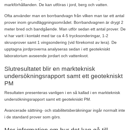
markförhållanden. De kan utföras i jord, berg och vatten.
Ofta använder man en borrbandvagn från vilken man tar ett antal
prover inom grundläggningsområdet. Borrbandvagnen är drygt 2
meter bred och bandgående. Man utför sedan ett antal prover. De
vi har varit i kontakt med tar ca 4-5 trycksonderingar, 1-2
skruvprover samt 1 vingsondering (vid förekomst av lera). De
upptagna jordproverna analyseras sedan i ett geotekniskt
laboratorium avseende jordart och vattenkvot.
Slutresultatet blir en markteknisk
undersökningsrapport samt ett geotekniskt
PM
Resultaten presenteras vanligen i en så kallad i en markteknisk
undersökningsrapport samt ett geotekniskt PM.
Avancerade sättning- och stabilitetsberäkningar ingår normalt inte
i de standard prover som görs.
Mer information om hur det kan gå till