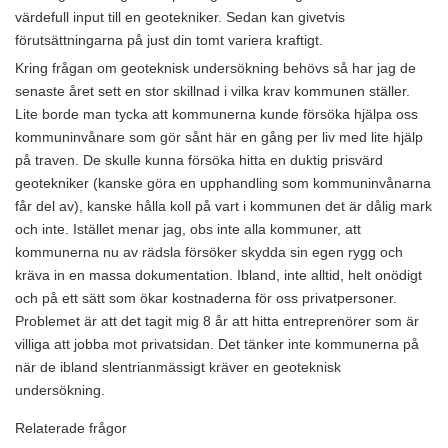
värdefull input till en geotekniker. Sedan kan givetvis
förutsättningarna på just din tomt variera kraftigt.
Kring frågan om geoteknisk undersökning behövs så har jag de
senaste året sett en stor skillnad i vilka krav kommunen ställer.
Lite borde man tycka att kommunerna kunde försöka hjälpa oss
kommuninvånare som gör sånt här en gång per liv med lite hjälp
på traven. De skulle kunna försöka hitta en duktig prisvärd
geotekniker (kanske göra en upphandling som kommuninvånarna
får del av), kanske hålla koll på vart i kommunen det är dålig mark
och inte. Istället menar jag, obs inte alla kommuner, att
kommunerna nu av rädsla försöker skydda sin egen rygg och
kräva in en massa dokumentation. Ibland, inte alltid, helt onödigt
och på ett sätt som ökar kostnaderna för oss privatpersoner.
Problemet är att det tagit mig 8 år att hitta entreprenörer som är
villiga att jobba mot privatsidan. Det tänker inte kommunerna på
när de ibland slentrianmässigt kräver en geoteknisk
undersökning.
Relaterade frågor