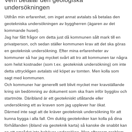
undersökningen
Utifrån min erfarenhet, om inget annat avtalats så betalas den
geotekniska undersökningen av byggherren (ägaren av det
kommande huset).
Jag har fått frågor om detta just då kommunen sålt mark till en
privatperson, och sedan ställer kommunen krav att det ska göras
en geoteknisk undersökning. Efter mina erfarenheter av
kommuner så har jag mycket svårt att tro att kommunen tar några
som helst kostnader (som t.ex. geoteknisk undersökning) om inte
detta uttryckligen avtalats vid köpet av tomten. Men kolla som
sagt med kommunen.
Och kommuner har generellt sett blivit mycket mer kravställande
kring sin bedömning av dokument som ska fram inför bygglov och
startmöte. Däribland är ett geotekniskt utlåtande eller
undersökning ett av kraven som jag upplever har ökat.
Därmed inte sagt att de kräver geoteknisk undersökning för att
kunna bygga i alla fall. Om duktig geotekniker kan kolla på dina
förhållanden (ibland via geoteknik karta) så kanske de snabbt kan