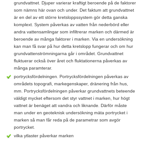
grundvattnet. Djuper varierar kraftigt beroende på de faktorer
som nämns här ovan och under. Det faktum att grundvattnet
är en del av ett större kretsloppssystem gör detta ganska
komplext. System påverkas av vatten från nederbörd eller
andra vattensamlingar som infiltrerar marken och därmed är
beroende av många faktorer i marken. Via en undersökning
kan man få svar på hur detta kretslopp fungerar och om hur
grundvattenströmningarna går i området. Grundvattnet
fluktuerar också över året och fluktationerna påverkas av
många paramterar.
portrycksfördelningen. Portrycksfördelningen påverkas av
områdets topografi, markegenskaper, dränering från hus,
mm. Portrycksfördelningen påverkar grundvattnets beteende
väldigt mycket eftersom det styr vattnet i marken, hur högt
vattnet är benäget att vandra och liknande. Därför måste
man under en geoteknisk undersökning mäta portrycket i
marken så man får reda på de parametrar som avgör
portrycket.
vilka ytlaster påverkar marken