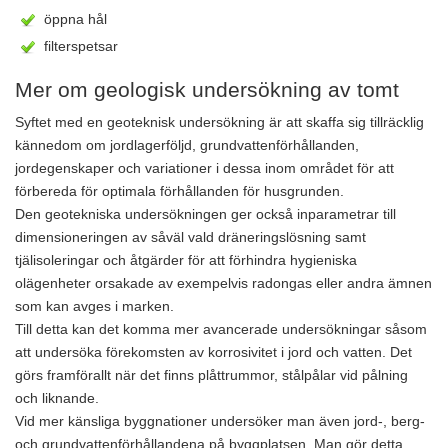
öppna hål
filterspetsar
Mer om geologisk undersökning av tomt
Syftet med en geoteknisk undersökning är att skaffa sig tillräcklig
kännedom om jordlagerföljd, grundvattenförhållanden,
jordegenskaper och variationer i dessa inom området för att
förbereda för optimala förhållanden för husgrunden.
Den geotekniska undersökningen ger också inparametrar till
dimensioneringen av såväl vald dräneringslösning samt
tjälisoleringar och åtgärder för att förhindra hygieniska
olägenheter orsakade av exempelvis radongas eller andra ämnen
som kan avges i marken.
Till detta kan det komma mer avancerade undersökningar såsom
att undersöka förekomsten av korrosivitet i jord och vatten. Det
görs framförallt när det finns plåttrummor, stålpålar vid pålning
och liknande.
Vid mer känsliga byggnationer undersöker man även jord-, berg-
och grundvattenförhållandena på byggplatsen. Man gör detta