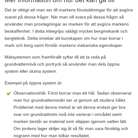
Det är viktigt att man ser till markens förutsättningar för att avgöra
svaret på dessa frågor. När man vill svara på dessa frågor så
använder man provtagningar av marken för att avgöra markens
beskaffenhet. I detta inbegrips väldigt mycket bergmekanik och
bergteknik. Detta innebär att kunskapen om hur man borrar i
mark och berg samt förstår markens mekaniska egenskaper.
Mätsystemen som framförallt syftar till att ta reda på
grundvattennivå och portryck så använder man dels öppna
system eller slutna system.
Exempel på öppna system är:
Observationshål. Först borrar man ett hål. Sedan observerar
man hur grundvattennivån ser ut genom att studera hålet.
Problemet med denna metod är att denna endast ger bra
svar om grundvattnets nivå inte varierar i området samt
marken består av material som släpper igenom vatten lätt.
Om jordens lager skiljer sig åt så får man vara försiktig och
nogrann med hur man tolkar resultatet.