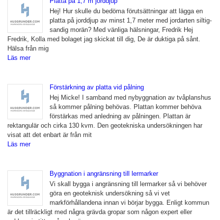
Platta på 1,7 m jorddjup
Hej! Hur skulle du bedöma förutsättningar att lägga en
platta på jorddjup av minst 1,7 meter med jordarten siltig-
sandig morän? Med vänliga hälsningar, Fredrik Hej
Fredrik, Kolla med bolaget jag skickat till dig, De är duktiga på sånt.
Hälsa från mig
Läs mer
Förstärkning av platta vid pålning
Hej Micke! I samband med nybyggnation av tvåplanshus
så kommer pålning behövas. Plattan kommer behöva
förstärkas med anledning av pålningen. Plattan är
rektangulär och cirka 130 kvm. Den geotekniska undersökningen har
visat att det enbart är från mit
Läs mer
Byggnation i angränsning till lermarker
Vi skall bygga i angränsning till lermarker så vi behöver
göra en geoteknisk undersökning så vi vet
markförhållandena innan vi börjar bygga. Enligt kommun
är det tillräckligt med några grävda gropar som någon expert eller