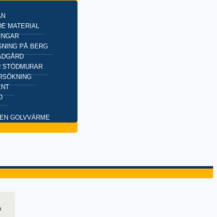
AN
E MATERIAL
INGAR
NING PÅ BERG
ÄDGÅRD
H STÖDMURAR
RSÖKNING
ENT
D
EN GOLVVÄRME
n