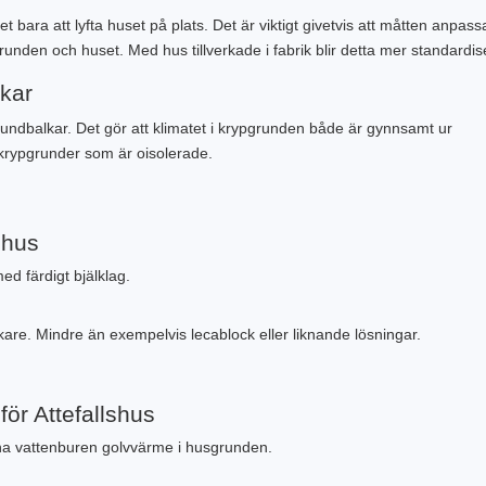
 bara att lyfta huset på plats. Det är viktigt givetvis att måtten anpass
grunden och huset. Med hus tillverkade i fabrik blir detta mer standardis
lkar
undbalkar. Det gör att klimatet i krypgrunden både är gynnsamt ur
 krypgrunder som är oisolerade.
shus
d färdigt bjälklag.
kare. Mindre än exempelvis lecablock eller liknande lösningar.
ör Attefallshus
ha vattenburen golvvärme i husgrunden.