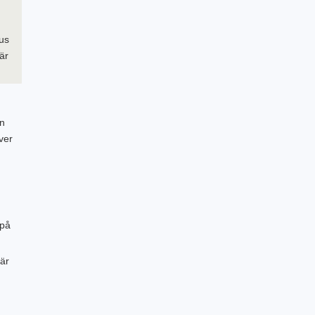
hus
är
en
ver
 på
 är