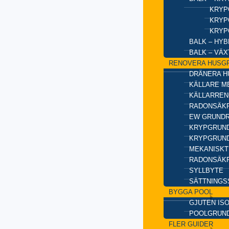
KRYP
KRYP
KRYP
BALK – HY
BALK – VÄ
RENOVERA HUSG
DRÄNERA H
KÄLLARE M
KÄLLARREN
RADONSÄKR
EW GRUND
KRYPGRUND
KRYPGRUND
MEKANISKT
RADONSÄKR
SYLLBYTE
SÄTTNINGS
BYGGA POOL
GJUTEN IS
POOLGRUN
FLER GUIDER