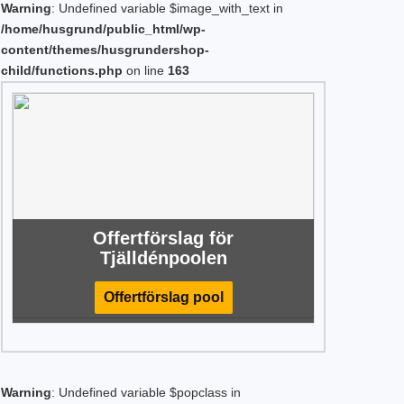
Warning
: Undefined variable $image_with_text in
/home/husgrund/public_html/wp-
content/themes/husgrundershop-
child/functions.php
on line
163
Offertförslag för
Tjälldénpoolen
Offertförslag pool
Warning
: Undefined variable $popclass in