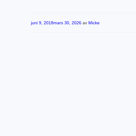
Publicerat
juni 9, 2018
mars 30, 2026
av
Micke