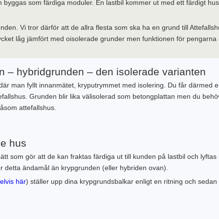
n byggas som färdiga moduler. En lastbil kommer ut med ett färdigt hus
n. Vi tror därför att de allra flesta som ska ha en grund till Attefalls
ket låg jämfört med oisolerade grunder men funktionen för pengarna 
den – hybridgrunden – den isolerade varianten
är man fyllt innanmätet, kryputrymmet med isolering. Du får därmed 
tefallshus. Grunden blir lika välisolerad som betongplattan men du behö
såsom attefallshus.
de hus
 som gör att de kan fraktas färdiga ut till kunden på lastbil och lyftas
r detta ändamål än krypgrunden (eller hybriden ovan).
lvis här
) ställer upp dina krypgrundsbalkar enligt en ritning och sedan