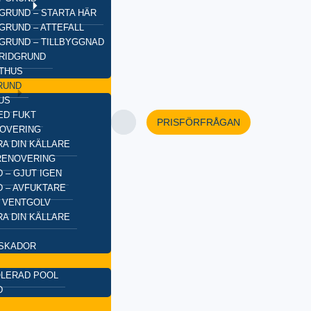
GRUND – STARTA HÄR
GRUND – ATTEFALL
GRUND – TILLBYGGNAD
BRIDGRUND
XTHUS
RUND
US
ED FUKT
PRISFÖRFRÅGAN
OVERING
A DIN KÄLLARE
RENOVERING
 – GJUT IGEN
 – AVFUKTARE
 VENTGOLV
A DIN KÄLLARE
SKADOR
OLERAD POOL
D