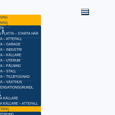
NING
NING
TA
 PLATTA – STARTA HÄR
A – ATTEFALL
TA – GARAGE
A – INDUSTRI
A – KÄLLARE
TA – UTERUM
A – PÅLNING
A – STALL
TA – TILLBYGGNAD
TA – VÄXTHUS
ENSATIONSGRUNDL.
E
A KÄLLARE
A KÄLLARE – ATTEFALL
TNING
YPGRUND