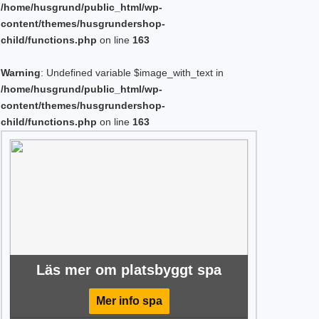
/home/husgrund/public_html/wp-
content/themes/husgrundershop-
child/functions.php
on line
163
Warning
: Undefined variable $image_with_text in
/home/husgrund/public_html/wp-
content/themes/husgrundershop-
child/functions.php
on line
163
Läs mer om platsbyggt spa
Mer info spa