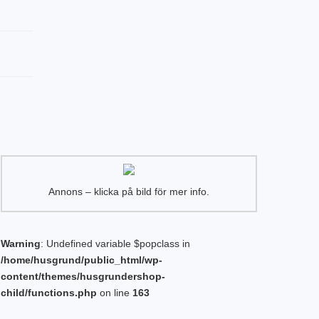
Annons – klicka på bild för mer info.
Warning
: Undefined variable $popclass in
/home/husgrund/public_html/wp-
content/themes/husgrundershop-
child/functions.php
on line
163