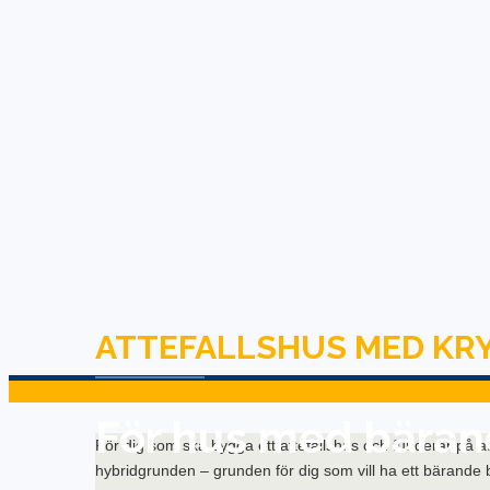
ATTEFALLSHUS MED KR
För hus med bäran
För dig som ska bygga ett attefallshus och funderar på att
hybridgrunden – grunden för dig som vill ha ett bärande 