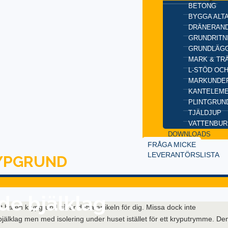
BETONG
BYGGA ALT
DRÄNERAND
GRUNDRITN
GRUNDLÄGG
MARK & TR
L-STÖD OC
MARKUNDE
KANTELEM
PLINTGRUN
TJÄLDJUP
VATTENBUR
DOWNLOADS
FRÅGA MICKE
LEVERANTÖRSLISTA
YPGRUND
de bjälklag
 ha en krypgrund så är detta artikeln för dig. Missa dock inte
bjälklag men med isolering under huset istället för ett kryputrymme. De