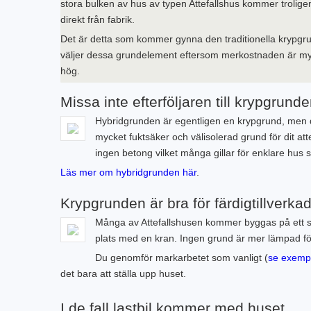
stora bulken av hus av typen Attefallshus kommer trolige
direkt från fabrik.
Det är detta som kommer gynna den traditionella krypgrunde
väljer dessa grundelement eftersom merkostnaden är myc
hög.
Missa inte efterföljaren till krypgrun
Hybridgrunden är egentligen en krypgrund, men d
mycket fuktsäker och välisolerad grund för dit at
ingen betong vilket många gillar för enklare hus 
Läs mer om hybridgrunden här
.
Krypgrunden är bra för färdigtillverka
Många av Attefallshusen kommer byggas på ett sätt
plats med en kran. Ingen grund är mer lämpad fö
Du genomför markarbetet som vanligt (
se exempe
det bara att ställa upp huset.
I de fall lastbil kommer med huset