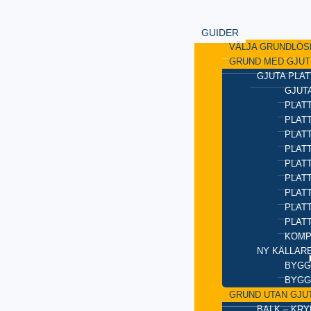
GUIDER
VÄLJA GRUNDLÖS
GRUND MED GJUT
GJUTA PLAT
GJUTA
PLATT
PLAT
PLATT
PLATT
PLAT
PLATT
PLATT
PLAT
PLAT
KOMP
NY KÄLLAR
BYGG
BYGG
GRUND UTAN GJU
BALK – KR