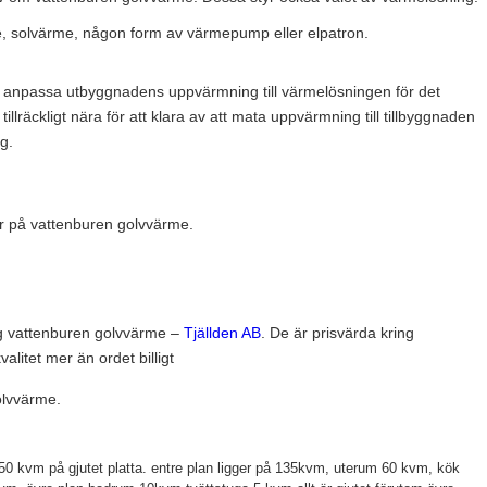
, solvärme, någon form av värmepump eller elpatron.
n anpassa utbyggnadens uppvärmning till värmelösningen för det
tillräckligt nära för att klara av att mata uppvärmning till tillbyggnaden
g.
r på vattenburen golvvärme.
ng vattenburen golvvärme –
Tjällden AB
. De är prisvärda kring
alitet mer än ordet billigt
olvvärme.
150 kvm på gjutet platta. entre plan ligger på 135kvm, uterum 60 kvm, kök