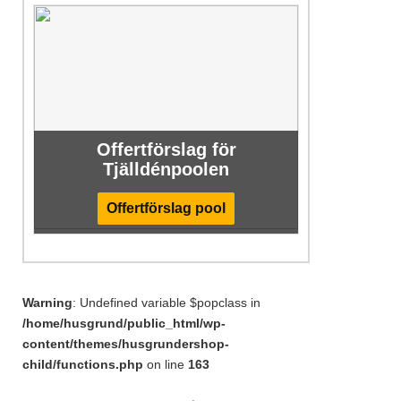
Offertförslag för
Tjälldénpoolen
Offertförslag pool
Warning
: Undefined variable $popclass in
/home/husgrund/public_html/wp-
content/themes/husgrundershop-
child/functions.php
on line
163