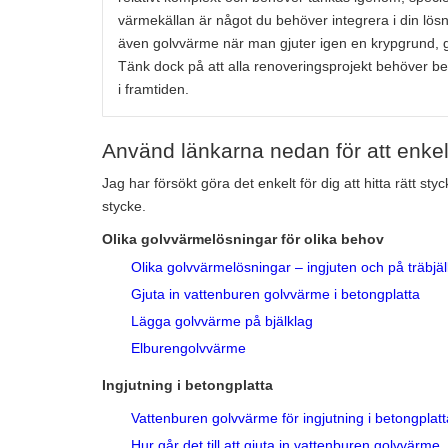
värmekällan är något du behöver integrera i din lösni
även golvvärme när man gjuter igen en krypgrund, 
Tänk dock på att alla renoveringsprojekt behöver bea
i framtiden.
Använd länkarna nedan för att enkelt k
Jag har försökt göra det enkelt för dig att hitta rätt st
stycke.
Olika golvvärmelösningar för olika behov
Olika golvvärmelösningar – ingjuten och på träbjäl
Gjuta in vattenburen golvvärme i betongplatta
Lägga golvvärme på bjälklag
Elburengolvvärme
Ingjutning i betongplatta
Vattenburen golvvärme för ingjutning i betongplat
Hur går det till att gjuta in vattenburen golvvärme