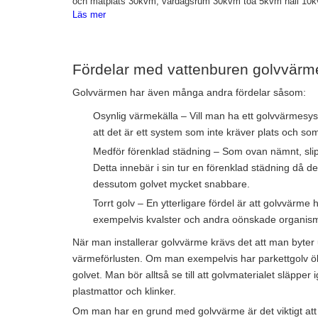
och matplats 30kvm, vardagsrum 30kvm toa 5kvm hall 10kvm
Läs mer
Fördelar med vattenburen golvvärm
Golvvärmen har även många andra fördelar såsom:
Osynlig värmekälla – Vill man ha ett golvvärmesy
att det är ett system som inte kräver plats och so
Medför förenklad städning – Som ovan nämnt, sli
Detta innebär i sin tur en förenklad städning då 
dessutom golvet mycket snabbare.
Torrt golv – En ytterligare fördel är att golvvärme
exempelvis kvalster och andra oönskade organism
När man installerar golvvärme krävs det att man byter 
värmeförlusten. Om man exempelvis har parkettgolv öka
golvet. Man bör alltså se till att golvmaterialet släpp
plastmattor och klinker.
Om man har en grund med golvvärme är det viktigt att 