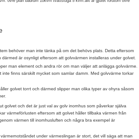
. övre plan badrum 10kvm tvättstuga 5 kvm.allt är gjutet förutom övre
e
stem behöver man inte tänka på om det behövs plats. Detta eftersom
m därmed är osynligt eftersom att golvvärmen installeras under golvet.
pper man element och andra rör om man väljer att anlägga golvvärme.
det inte finns särskilt mycket som samlar damm. Med golvvärme torkar
 håller golvet torrt och därmed slipper man olika typer av ohyra såsom
er.
ut golvet och det är just val av golv inomhus som påverkar själva
r värmeförlusten eftersom att golvet håller tillbaka värmen från
er igenom värmen till inomhusluften och några bra exempel är
värmemotståndet under värmeslingan är stort, det vill säga att man