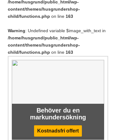
/home/husgrund/public_html/wp-
content/themes/husgrundershop-
child/functions.php
on line
163
Warning
: Undefined variable $image_with_text in
/home/husgrund/public_html/wp-
content/themes/husgrundershop-
child/functions.php
on line
163
Behöver du en
markundersökning
Kostnadsfri offert