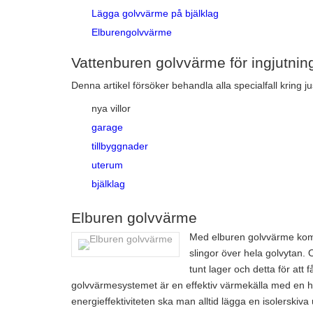
Lägga golvvärme på bjälklag
Elburengolvvärme
Vattenburen golvvärme för ingjutning
Denna artikel försöker behandla alla specialfall kring j
nya villor
garage
tillbyggnader
uterum
bjälklag
Elburen golvvärme
Med elburen golvvärme komm
slingor över hela golvytan.
tunt lager och detta för att
golvvärmesystemet är en effektiv värmekälla med en h
energieffektiviteten ska man alltid lägga en isolerskiv