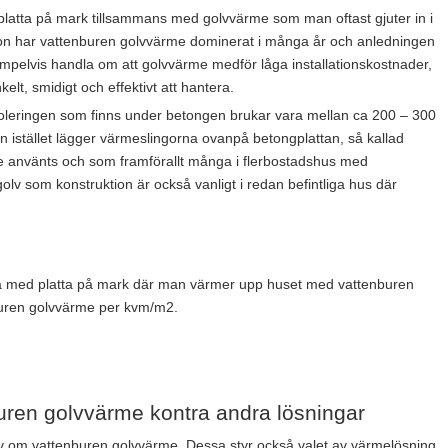
platta på mark tillsammans med golvvärme som man oftast gjuter in i
tion har vattenburen golvvärme dominerat i många år och anledningen
empelvis handla om att golvvärme medför låga installationskostnader,
elt, smidigt och effektivt att hantera.
oleringen som finns under betongen brukar vara mellan ca 200 – 300
istället lägger värmeslingorna ovanpå betongplattan, så kallad
ge använts och som framförallt många i flerbostadshus med
golv som konstruktion är också vanligt i redan befintliga hus där
ga med platta på mark där man värmer upp huset med vattenburen
nburen golvvärme per kvm/m2.
nburen golvvärme kontra andra lösningar
g själv om vattenburen golvvärme. Dessa styr också valet av värmelösning.