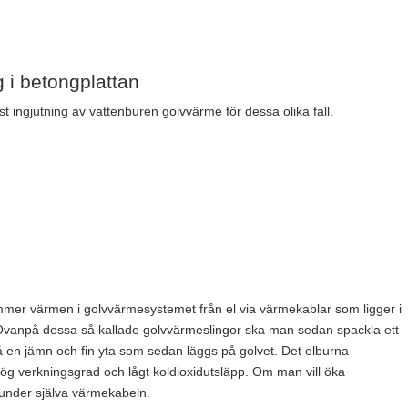
 i betongplattan
ust ingjutning av vattenburen golvvärme för dessa olika fall.
er värmen i golvvärmesystemet från el via värmekablar som ligger i
 Ovanpå dessa så kallade golvvärmeslingor ska man sedan spackla ett
 få en jämn och fin yta som sedan läggs på golvet. Det elburna
ög verkningsgrad och lågt koldioxidutsläpp. Om man vill öka
a under själva värmekabeln.