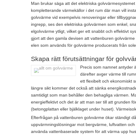
Man brukar säga att det elektriska golvvärmesystemet 
kompletterande värmekällor i det rum där man vill insta
golvvärme vid exempelvis renoveringar eller tillbygg
ingrepp, ses den elektriska golvvärmen som enkel, snab
elgolvvärme ytligt, vilket ger ett snabbt och effektivt 
gjort att den gamla devisen att vattenburen golvvärme 
elen som används för golvvärme producerats från solene
Skapa rätt förutsättningar för golvv
Precis som namnet antyder 
därefter avger värme till rum
ett flexibelt och ekonomiskt 
längre sikt kommer det också att sänka energikostna
samtidigt som man behåller den behagliga värmen. Man 
energieffektivt och det är att man ser till att grunden f
(betongplattan eller bjälklaget under huset). Värmeisole
Efterfrågan på vattenburen golvvärme ökar ständigt då 
uppvärmningslösningar mot bergvärme, luftvatten och fr
använda vattenbaserade system för att värma upp hus