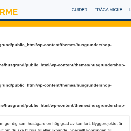
ÄRME
GUIDER
FRÅGA MICKE
ps
grund/public_html/wp-content/themes/husgrundershop-
me/husgrund/public_html/wp-content/themes/husgrundershop-
grund/public_html/wp-content/themes/husgrundershop-
me/husgrund/public_html/wp-content/themes/husgrundershop-
m ger dig som husägare en hög grad av komfort. Byggprojektet är
 om du ska bygga till eller liknande. Speciellt kopplingen till