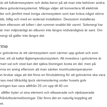
är ett fullvärmesystem och detta beror på att man inte behöver andra
llera golvvärmesystemet. Många väljer att konvertera till elektrisk
nader och jämfört med övriga värmesystem som kan kräva något större
b, billig och med en isolerad installation. Dessutom installeras
system eftersom att luften i det rummet snabbt blir varmt. Solenergi har
är mer miljövänligt än elburen inte längre nödvändigtvis är sant. Om
rgi så gäller inte längre det.
ärme
är golvvärme är ett värmesystem som värmer upp golvet och som
met, ett så kallat lågtemperaturssystem. Att investera i golvvärme är
smart val och visst kan det själva lösningen kosta en del, men på
derna en aning eftersom att man sänker inomhustemperaturen
brukar säga att det finns en förutsättning för att golvvärme ska vara
örses med tillräcklig tjock värmeisolering under husets golv
ringen kan vara alltifrån 25 cm upp till 40 cm.
alltfler byter ut sina element och elbaserade och oljebaserade
ånluftsvärmelösningar. Där finns det en naturlig koppling att
et.