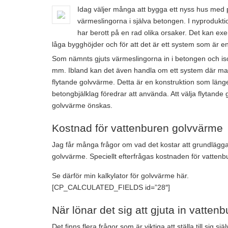
Idag väljer många att bygga ett nyss hus med 
värmeslingorna i själva betongen. I nyproduk
har berott på en rad olika orsaker. Det kan ex
låga bygghöjder och för att det är ett system som är enk
Som nämnts gjuts värmeslingorna in i betongen och is
mm. Ibland kan det även handla om ett system där man 
flytande golvvärme. Detta är en konstruktion som län
betongbjälklag föredrar att använda. Att välja flytande 
golvvärme önskas.
Kostnad för vattenburen golvvärme
Jag får många frågor om vad det kostar att grundläg
golvvärme. Speciellt efterfrågas kostnaden för vatte
Se därför min kalkylator för golvvärme här.
[CP_CALCULATED_FIELDS id=”28″]
När lönar det sig att gjuta in vatte
Det finns flera frågor som är viktiga att ställa till si