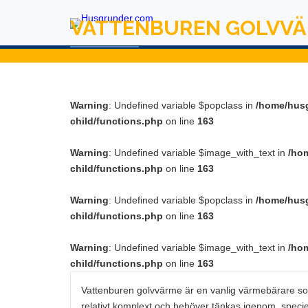
VATTENBUREN GOLVV
Frågor, Svar och ti
Warning
: Undefined variable $popclass in
/home/hus
child/functions.php
on line
163
Warning
: Undefined variable $image_with_text in
/ho
child/functions.php
on line
163
Warning
: Undefined variable $popclass in
/home/hus
child/functions.php
on line
163
Warning
: Undefined variable $image_with_text in
/ho
child/functions.php
on line
163
Vattenburen golvvärme är en vanlig värmebärare so
relativt komplext och behöver tänkas igenom, speciellt