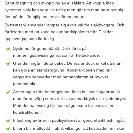
Samt dragning och inkoppling av el såklart. Att koppla ihop
systemet själv kan vara lite tricky men går om man bara ger sig
den på det. Ta hjälp av en vvs firma annars.
Systemet vi använder lämpar sig extra väl för självbyggare. Och
fördelarna med att köpa hela materialpaketet från Tjällden
upplever jag som flerfaldig.
Systemet är genomtänkt. Det märks på
monteringsanvisningarna som är heltäckande.
Grunden ingår i detta paket. Denna är dock enkel då man
kan göra en standardgrund. Konstruktionen med hur
väggarna samverkar med betongplattan är mycket
genomtänkt.
Armeringen från betongplattan fästs in i poolväggarna så
man får en vägg som viker sig av marktryck eller vattentryck.
Med denna lösning får man någon som tar ansvar för
konstruktionen.
Infästning av linern i poolsystemet är genomtänkt och ingår.
Linern blir måttsydd i fabrik vilket gör att kostnaden minskar.