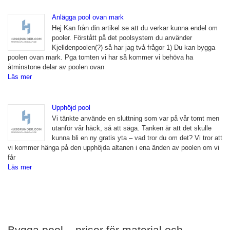
Anlägga pool ovan mark
Hej Kan från din artikel se att du verkar kunna endel om
pooler. Förstått på det poolsystem du använder
Kjelldenpoolen(?) så har jag två frågor 1) Du kan bygga
poolen ovan mark. Pga tomten vi har så kommer vi behöva ha
åtminstone delar av poolen ovan
Läs mer
Upphöjd pool
Vi tänkte använde en sluttning som var på vår tomt men
utanför vår häck, så att säga. Tanken är att det skulle
kunna bli en ny gratis yta – vad tror du om det? Vi tror att
vi kommer hänga på den upphöjda altanen i ena änden av poolen om vi
får
Läs mer
Bygga pool – priser för material och