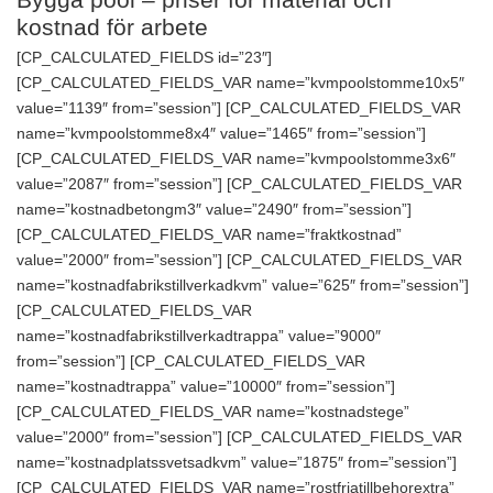
kostnad för arbete
[CP_CALCULATED_FIELDS id=”23″]
[CP_CALCULATED_FIELDS_VAR name=”kvmpoolstomme10x5″
value=”1139″ from=”session”] [CP_CALCULATED_FIELDS_VAR
name=”kvmpoolstomme8x4″ value=”1465″ from=”session”]
[CP_CALCULATED_FIELDS_VAR name=”kvmpoolstomme3x6″
value=”2087″ from=”session”] [CP_CALCULATED_FIELDS_VAR
name=”kostnadbetongm3″ value=”2490″ from=”session”]
[CP_CALCULATED_FIELDS_VAR name=”fraktkostnad”
value=”2000″ from=”session”] [CP_CALCULATED_FIELDS_VAR
name=”kostnadfabrikstillverkadkvm” value=”625″ from=”session”]
[CP_CALCULATED_FIELDS_VAR
name=”kostnadfabrikstillverkadtrappa” value=”9000″
from=”session”] [CP_CALCULATED_FIELDS_VAR
name=”kostnadtrappa” value=”10000″ from=”session”]
[CP_CALCULATED_FIELDS_VAR name=”kostnadstege”
value=”2000″ from=”session”] [CP_CALCULATED_FIELDS_VAR
name=”kostnadplatssvetsadkvm” value=”1875″ from=”session”]
[CP_CALCULATED_FIELDS_VAR name=”rostfriatillbehorextra”