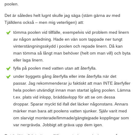
poolen.
Det är således helt lugnt skulle jag säga (stäm gärna av med
Tjälldens också – men mig veterligen) att:
tömma poolen vid tillfälle, exempelvis vid problem med linern
av någon anledning. Hade en vän som tappade ner tungt
vinterstängningsskydd i poolen och repade linern. Då kan
man tömma så långt man behöver (helt om man vill) och byta
eller laga linern.
fylla på poolen med vatten utan att återfylla.
under byggets gång återfylla eller inte återfylla när det
passar. Jag rekommenderar ju faktiskt att man INTE återfyller
hela poolen utvändigt innan man startat igång poolen. Lämna
t.ex. plats vid inlopp, bräddavlopp för att se om dessa
droppar. Sparar myckt tid ifall det läcker någonstans. Annars
märker man bara att poolens vatten sjunker. Själv varit med
om slarvigt monterade/limmade/gängtejpade kopplingar som
var nergrävda. Jobbigt att gräva upp dem igen.