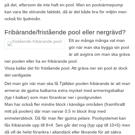
på det, eftersom de inte haft en pool. Men en poolvärmepump
kan vara lite störande faktiskt, då är det både bra för miljön men
också för ljudnivån.
Fribärande/fristående pool eller nergrävd?
Ett av många många val man
gör när man ska bygga sin pool
är att avgöra om man ska gräva
ner poolen eller ha en fribärande pool.
Vissa kallar det för fristående pool. Att gräva ner sin pool är dock
det vanligaste.
Det man gör när man ska få Tjällden poolen fribärande är att man
armerar de gjutna balkarna extra mycket med armeringsbalkar
(typ I-balkar) som man förankrar ner i poolgrunden.
Man har också fler mindre block i känsliga områden (framförallt
mitt på poolen) där man varvar 0,5 m block ihop med
enmetersblock. Då får man fler gjutna pelare. Poolsystemet kan
fås fribärande upp till 8×4. Sen går det nog (typ upp till 10×5) men
då vill de helst förankra i altandäck eller liknande för att säkra