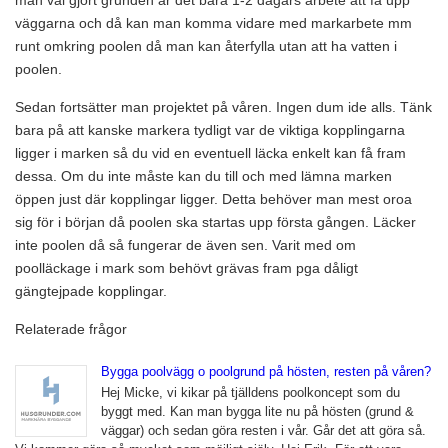
man väl gjort grunden är det bara 1-2 dagars arbete att få upp
väggarna och då kan man komma vidare med markarbete mm
runt omkring poolen då man kan återfylla utan att ha vatten i
poolen.
Sedan fortsätter man projektet på våren. Ingen dum ide alls. Tänk
bara på att kanske markera tydligt var de viktiga kopplingarna
ligger i marken så du vid en eventuell läcka enkelt kan få fram
dessa. Om du inte måste kan du till och med lämna marken
öppen just där kopplingar ligger. Detta behöver man mest oroa
sig för i början då poolen ska startas upp första gången. Läcker
inte poolen då så fungerar de även sen. Varit med om
poolläckage i mark som behövt grävas fram pga dåligt
gängtejpade kopplingar.
Relaterade frågor
Bygga poolvägg o poolgrund på hösten, resten på våren?
Hej Micke, vi kikar på tjälldens poolkoncept som du
byggt med. Kan man bygga lite nu på hösten (grund &
väggar) och sedan göra resten i vår. Går det att göra så.