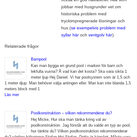
jobbar med husgrunder vet om
historiska problem med
tryckimpregnerade lösningar och
hus (
se exempelvis problem med
syllar här
och
ventgolv här
).
Relaterade frågor
Barnpool
Kan man bygga en grund pool i marken för barn och
lekfulla vuxna? Å vad kan det kosta? Ska vara sikta 1
meter ljup Hej Daniel. Vi har poolsystem som är 1,5 och
1 meter djup. Man behöver välja antingen eller. Man kan inte blanda 1,5
meters block med 1
Läs mer
Poolkonstruktion – vilken rekommenderar du?
Hej Micke, Hur ska man tänka kring val av
poolkonstruktion. Jag förstår att du valde en typ av pool,
hur tänkte du? Vilken poolkonstruktion rekommenderar
du? vänliga hälsningar Stefan Hej Stefan, Detta är känsligt. Måste vara