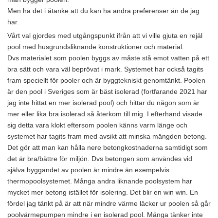
Men ha det i åtanke att du kan ha andra preferenser än de jag
har.
Vårt val gjordes med utgångspunkt ifrån att vi ville gjuta en rejäl
pool med husgrundsliknande konstruktioner och material.
Dvs materialet som poolen byggs av måste stå emot vatten på ett
bra sätt och vara väl beprövat i mark. Systemet har också tagits
fram speciellt för pooler och är byggtekniskt genomtänkt. Poolen
är den pool i Sveriges som är bäst isolerad (fortfarande 2021 har
jag inte hittat en mer isolerad pool) och hittar du någon som är
mer eller lika bra isolerad så återkom till mig. I efterhand visade
sig detta vara klokt eftersom poolen känns varm länge och
systemet har tagits fram med avsikt att minska mängden betong.
Det gör att man kan hålla nere betongkostnaderna samtidigt som
det är bra/bättre för miljön. Dvs betongen som användes vid
själva byggandet av poolen är mindre än exempelvis
thermopoolsystemet. Många andra liknande poolsystem har
mycket mer betong istället för isolering. Det blir en win win. En
fördel jag tänkt på är att när mindre värme läcker ur poolen så går
poolvärmepumpen mindre i en isolerad pool. Många tänker inte