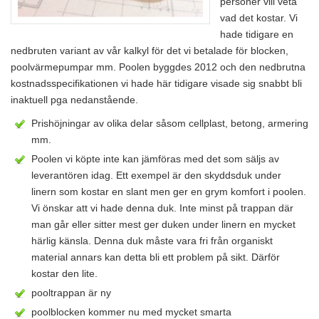
personer vill veta
vad det kostar. Vi
hade tidigare en
nedbruten variant av vår kalkyl för det vi betalade för blocken,
poolvärmepumpar mm. Poolen byggdes 2012 och den nedbrutna
kostnadsspecifikationen vi hade här tidigare visade sig snabbt bli
inaktuell pga nedanstående.
Prishöjningar av olika delar såsom cellplast, betong, armering
mm.
Poolen vi köpte inte kan jämföras med det som säljs av
leverantören idag. Ett exempel är den skyddsduk under
linern som kostar en slant men ger en grym komfort i poolen.
Vi önskar att vi hade denna duk. Inte minst på trappan där
man går eller sitter mest ger duken under linern en mycket
härlig känsla. Denna duk måste vara fri från organiskt
material annars kan detta bli ett problem på sikt. Därför
kostar den lite.
pooltrappan är ny
poolblocken kommer nu med mycket smarta