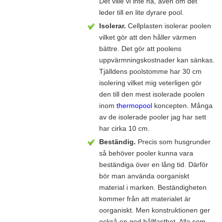
Det ville vi inte ha, även om det
leder till en lite dyrare pool.
Isolerar.
Cellplasten isolerar poolen
vilket gör att den håller värmen
bättre. Det gör att poolens
uppvärmningskostnader kan sänkas.
Tjälldens poolstomme har 30 cm
isolering vilket mig veterligen gör
den till den mest isolerade poolen
inom
thermopool
koncepten. Många
av de isolerade pooler jag har sett
har cirka 10 cm.
Beständig.
Precis som husgrunder
så behöver pooler kunna vara
beständiga över en lång tid. Därför
bör man använda oorganiskt
material i marken. Beständigheten
kommer från att materialet är
oorganiskt. Men konstruktionen ger
också en god hållfasthet. Alla som