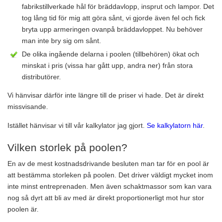
fabrikstillverkade hål för bräddavlopp, insprut och lampor. Det
tog lång tid för mig att göra sånt, vi gjorde även fel och fick
bryta upp armeringen ovanpå bräddavloppet. Nu behöver
man inte bry sig om sånt.
De olika ingående delarna i poolen (tillbehören) ökat och
minskat i pris (vissa har gått upp, andra ner) från stora
distributörer.
Vi hänvisar därför inte längre till de priser vi hade. Det är direkt
missvisande.
Istället hänvisar vi till vår kalkylator jag gjort.
Se kalkylatorn här
.
Vilken storlek på poolen?
En av de mest kostnadsdrivande besluten man tar för en pool är
att bestämma storleken på poolen. Det driver väldigt mycket inom
inte minst entreprenaden. Men även schaktmassor som kan vara
nog så dyrt att bli av med är direkt proportionerligt mot hur stor
poolen är.