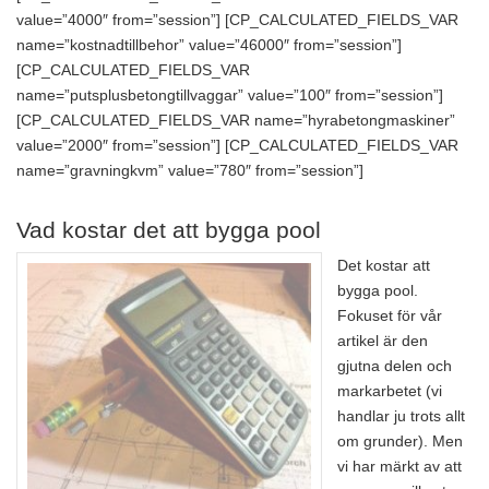
value=”4000″ from=”session”] [CP_CALCULATED_FIELDS_VAR
name=”kostnadtillbehor” value=”46000″ from=”session”]
[CP_CALCULATED_FIELDS_VAR
name=”putsplusbetongtillvaggar” value=”100″ from=”session”]
[CP_CALCULATED_FIELDS_VAR name=”hyrabetongmaskiner”
value=”2000″ from=”session”] [CP_CALCULATED_FIELDS_VAR
name=”gravningkvm” value=”780″ from=”session”]
Vad kostar det att bygga pool
Det kostar att
bygga pool.
Fokuset för vår
artikel är den
gjutna delen och
markarbetet (vi
handlar ju trots allt
om grunder). Men
vi har märkt av att