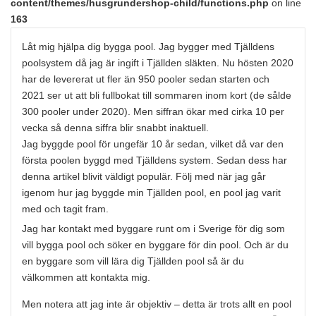
content/themes/husgrundershop-child/functions.php
on line
163
Låt mig hjälpa dig bygga pool. Jag bygger med Tjälldens
poolsystem då jag är ingift i Tjällden släkten. Nu hösten 2020
har de levererat ut fler än 950 pooler sedan starten och
2021 ser ut att bli fullbokat till sommaren inom kort (de sålde
300 pooler under 2020). Men siffran ökar med cirka 10 per
vecka så denna siffra blir snabbt inaktuell.
Jag byggde pool för ungefär 10 år sedan, vilket då var den
första poolen byggd med Tjälldens system. Sedan dess har
denna artikel blivit väldigt populär. Följ med när jag går
igenom hur jag byggde min Tjällden pool, en pool jag varit
med och tagit fram.
Jag har kontakt med byggare runt om i Sverige för dig som
vill bygga pool och söker en byggare för din pool. Och är du
en byggare som vill lära dig Tjällden pool så är du
välkommen att kontakta mig.
Men notera att jag inte är objektiv – detta är trots allt en pool