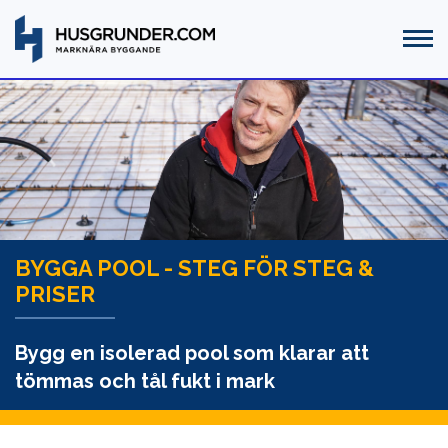
BYGGA POOL - STEG FÖR STEG &
PRISER
Bygg en isolerad pool som klarar att
tömmas och tål fukt i mark