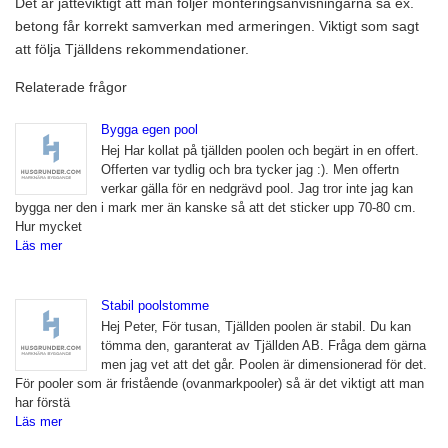
Det är jätteviktigt att man följer monteringsanvisningarna så ex.
betong får korrekt samverkan med armeringen. Viktigt som sagt
att följa Tjälldens rekommendationer.
Relaterade frågor
Bygga egen pool
Hej Har kollat på tjällden poolen och begärt in en offert.
Offerten var tydlig och bra tycker jag :). Men offertn
verkar gälla för en nedgrävd pool. Jag tror inte jag kan
bygga ner den i mark mer än kanske så att det sticker upp 70-80 cm.
Hur mycket
Läs mer
Stabil poolstomme
Hej Peter, För tusan, Tjällden poolen är stabil. Du kan
tömma den, garanterat av Tjällden AB. Fråga dem gärna
men jag vet att det går. Poolen är dimensionerad för det.
För pooler som är fristående (ovanmarkpooler) så är det viktigt att man
har förstä
Läs mer