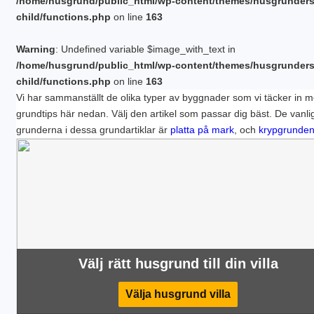
/home/husgrund/public_html/wp-content/themes/husgrunder
child/functions.php
on line
163
Warning
: Undefined variable $image_with_text in
/home/husgrund/public_html/wp-content/themes/husgrunder
child/functions.php
on line
163
Vi har sammanställt de olika typer av byggnader som vi täcker in 
grundtips här nedan. Välj den artikel som passar dig bäst. De vanli
grunderna i dessa grundartiklar är
platta på mark
, och
krypgrunde
Välj rätt husgrund till din villa
Välja husgrund villa