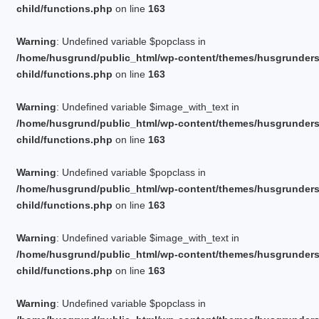
child/functions.php
PLINTGRUND
on line
163
TJÄLDJUP
VATTENBUREN GOLVVÄRME
Warning
: Undefined variable $popclass in
/home/husgrund/public_html/wp-content/themes/husgrunder
child/functions.php
on line
163
Warning
: Undefined variable $image_with_text in
/home/husgrund/public_html/wp-content/themes/husgrunder
child/functions.php
on line
163
Warning
: Undefined variable $popclass in
/home/husgrund/public_html/wp-content/themes/husgrunder
child/functions.php
on line
163
Warning
: Undefined variable $image_with_text in
/home/husgrund/public_html/wp-content/themes/husgrunder
child/functions.php
on line
163
Warning
: Undefined variable $popclass in