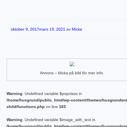
Publicerat
oktober 9, 2017
mars 19, 2021
av
Micke
Annons – klicka på bild för mer info.
Warning
: Undefined variable $popclass in
/home/husgrund/public_html/wp-content/themes/husgrunder
child/functions.php
on line
163
Warning
: Undefined variable $image_with_text in
/home/husgrund/public_html/wp-content/themes/husgrunder