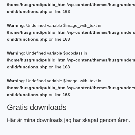
PLINTGRUND
/home/husgrund/public_html/wp-content/themes/husgrunder
TJÄLDJUP
child/functions.php
on line
163
VATTENBUREN GOLVVÄRME
Warning
: Undefined variable $image_with_text in
/home/husgrund/public_html/wp-content/themes/husgrunder
child/functions.php
on line
163
Warning
: Undefined variable $popclass in
/home/husgrund/public_html/wp-content/themes/husgrunder
child/functions.php
on line
163
Warning
: Undefined variable $image_with_text in
/home/husgrund/public_html/wp-content/themes/husgrunder
child/functions.php
on line
163
Gratis downloads
Här är mina downloads jag har skapat genom åren.