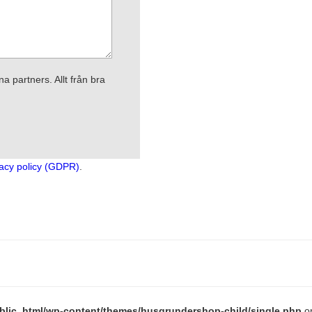
a partners. Allt från bra
acy policy (GDPR)
.
lic_html/wp-content/themes/husgrundershop-child/single.php
on