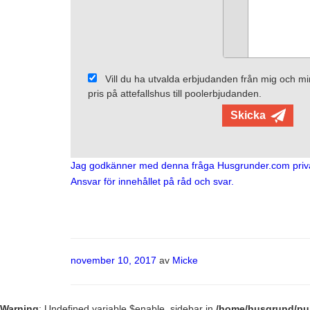
Vill du ha utvalda erbjudanden från mig och min
pris på attefallshus till poolerbjudanden.
Jag godkänner med denna fråga Husgrunder.com priv
Ansvar för innehållet på råd och svar.
Publicerat
november 10, 2017
av
Micke
Warning
: Undefined variable $enable_sidebar in
/home/husgrund/pub