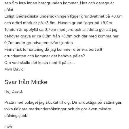
sen 9m lera innan berggrunden kommer. Hus och garage är
pålat.
Enligt Geotekniska undersökningen ligger grundvattnet på +8.6m
och orörd mark är på +8.8m. Husets grund ligger på +9,9m.
Tomten är uppfylld ca 0,75m med jord och allt detta gör att jag
behöver gräva ur ca 0,9m från +8,8m och där med komma ner
0,7m under grundvattennivån i jorden.
Finns risk för sättning då jag kommer dränera bort allt
grundvatten och kommer det behöva pålas?
Om vad skulle det kosta med 6 pålar…
Mvh David
Svar från Micke
Hej David,
Prata med bolaget jag skickat till dig. De är duktiga på sättningar,
tolka tidigare markundersökningar och de gör även mindre
pålningsjobb.
mvh