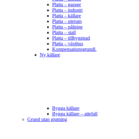
Platta – garage
Platta – industri
Platta – källare
Platta – uterum
Platta – pålning
Platta – stall
Platta – tillbyggnad
Platta – växthus
Kompensationsgrundl.
Ny källare
Bygga källare
Bygga källare – attefall
Grund utan gjutning