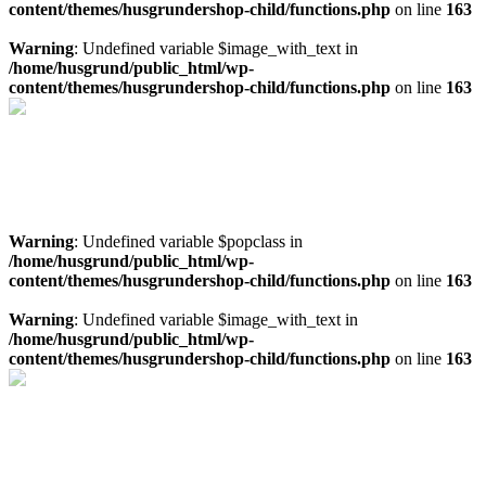
content/themes/husgrundershop-child/functions.php
on line
163
Warning
: Undefined variable $image_with_text in
/home/husgrund/public_html/wp-
content/themes/husgrundershop-child/functions.php
on line
163
Offertförslag för Tjälldénpoolen
Ladda hem en offert på en Tjälldenpool direkt i webbläsaren
Offertförslag pool
Warning
: Undefined variable $popclass in
/home/husgrund/public_html/wp-
content/themes/husgrundershop-child/functions.php
on line
163
Warning
: Undefined variable $image_with_text in
/home/husgrund/public_html/wp-
content/themes/husgrundershop-child/functions.php
on line
163
Läs mer om platsbyggt spa
Läs mer om spa och ta in pris på materialpaket för platsbyggt spa
Mer info spa