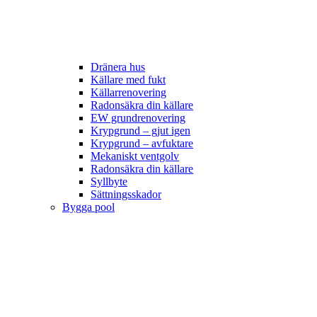
Dränera hus
Källare med fukt
Källarrenovering
Radonsäkra din källare
EW grundrenovering
Krypgrund – gjut igen
Krypgrund – avfuktare
Mekaniskt ventgolv
Radonsäkra din källare
Syllbyte
Sättningsskador
Bygga pool