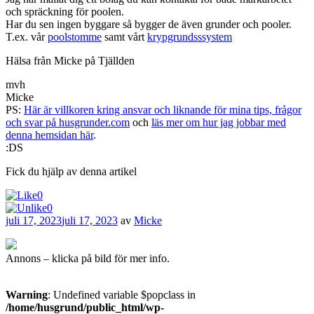
och spräckning för poolen.
Har du sen ingen byggare så bygger de även grunder och pooler.
T.ex. vår
poolstomme
samt vårt
krypgrundsssystem
Hälsa från Micke på Tjällden
mvh
Micke
PS:
Här är villkoren kring ansvar och liknande för mina tips, frågor
och svar på husgrunder.com
och
läs mer om hur jag jobbar med
denna hemsidan här
.
:DS
Fick du hjälp av denna artikel
0
0
Publicerat
juli 17, 2023
juli 17, 2023
av
Micke
Annons – klicka på bild för mer info.
Warning
: Undefined variable $popclass in
/home/husgrund/public_html/wp-