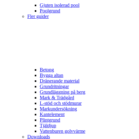
Gjuten isolerad pool
Poolgrund
Fler guider
Betong
Bygga altan
Dränerande material
Grundritningar
Grundläggning på berg
Mark & Trädgård
L-stöd och stödmurar
Markundersökning
Kantelement
Plintgrund
Tjäldjup
Vattenburen golvvärme
Downloads