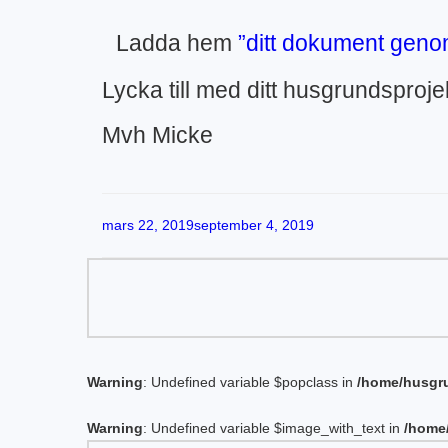
Ladda hem
”ditt dokument genom
Lycka till med ditt husgrundsproje
Mvh Micke
Publicerat
mars 22, 2019
september 4, 2019
Warning
: Undefined variable $popclass in
/home/husgru
Warning
: Undefined variable $image_with_text in
/home