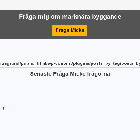
Fråga mig om marknära byggande
Fråga Micke
husgrund/public_html/wp-content/plugins/posts_by_tag/posts_b
Senaste Fråga Micke frågorna
ng