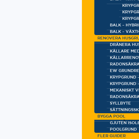
KRYPGR
KRYPGR
KRYPGR
BALK – HYBR
BALK – VÄXT
RENOVERA HUSGR
DRÄNERA HU
KÄLLARE ME
KÄLLARRENO
RADONSÄKRA
EW GRUNDRE
KRYPGRUND –
KRYPGRUND 
MEKANISKT 
RADONSÄKRA
SYLLBYTE
SÄTTNINGSS
BYGGA POOL
GJUTEN ISOL
POOLGRUND
FLER GUIDER