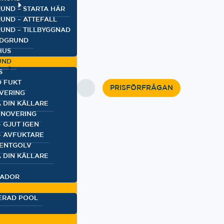
UND – STARTA HÄR
UND – ATTEFALL
UND – TILLBYGGNAD
IDGRUND
HUS
UND
S
D FUKT
PRISFÖRFRÅGAN
VERING
 DIN KÄLLARE
NOVERING
 GJUT IGEN
– AVFUKTARE
VENTGOLV
 DIN KÄLLARE
KADOR
ERAD POOL