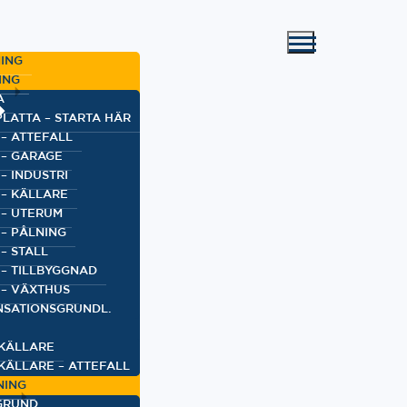
ING
ING
A
PLATTA – STARTA HÄR
 – ATTEFALL
 – GARAGE
– INDUSTRI
 – KÄLLARE
 – UTERUM
 – PÅLNING
– STALL
 – TILLBYGGNAD
 – VÄXTHUS
SATIONSGRUNDL.
KÄLLARE
KÄLLARE – ATTEFALL
NING
GRUND