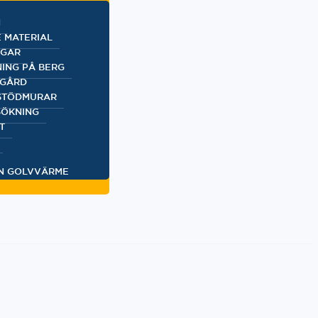
N
 MATERIAL
NGAR
ING PÅ BERG
DGÅRD
 STÖDMURAR
ÖKNING
T
N GOLVVÄRME