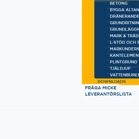
BETONG
BYGGA ALTA
DRÄNERANDE
GRUNDRITNI
GRUNDLÄGGN
MARK & TRÄ
L-STÖD OCH
MARKUNDERS
KANTELEMEN
PLINTGRUND
TJÄLDJUP
VATTENBURE
DOWNLOADS
FRÅGA MICKE
LEVERANTÖRSLISTA