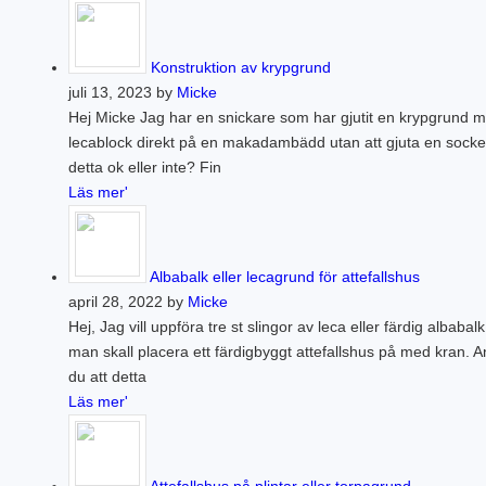
PLINTGRUND
TJÄLDJUP
VATTENBUREN GOLVVÄRME
Konstruktion av krypgrund
juli 13, 2023 by
Micke
Hej Micke Jag har en snickare som har gjutit en krypgrund 
lecablock direkt på en makadambädd utan att gjuta en sockel
detta ok eller inte? Fin
Läs mer'
Albabalk eller lecagrund för attefallshus
april 28, 2022 by
Micke
Hej, Jag vill uppföra tre st slingor av leca eller färdig albaba
man skall placera ett färdigbyggt attefallshus på med kran. A
du att detta
Läs mer'