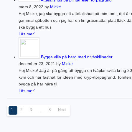
Attefallshus på plintar eller torpagrund
mars 8, 2022 by
Micke
Hej Micke, jag ska bygga ett attefallshus på min tomt, det är
gammal sjöbotten och jag har en fin gräsmatta, platt fläck dä
ska bygga ett hus
Läs mer'
Bygga villa på berg med nivåskillnader
december 23, 2021 by
Micke
Hej Micke! Jag är på gång att bygga en tvåplansvilla kring 2
kvm och har fastnat för idéen med kryp-/torpagrund. Tomten 
bygga på har nära til
Läs mer'
1
2
3
…
8
Next