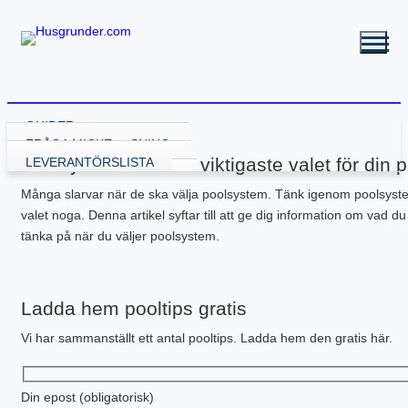
GUIDER
VÄLJA GRUNDLÖSNING
FRÅGA MICKE
Poolsystemet är det viktigaste valet för din 
GRUND MED GJUTNING
LEVERANTÖRSLISTA
GJUTA PLATTA
GRUND UTAN GJUTNING
Många slarvar när de ska välja poolsystem. Tänk igenom poolsyst
GJUTA PLATTA – STARTA HÄR
NY KÄLLARE
BALK – KRYPGRUND
RENOVERA HUSGRUND
valet noga. Denna artikel syftar till att ge dig information om vad du
PLATTA – ATTEFALL
BYGGA KÄLLARE
KRYPGRUND – STARTA HÄR
BALK – HYBRIDGRUND
DRÄNERA HUS
BYGGA POOL
PLATTA – GARAGE
BYGGA KÄLLARE – ATTEFALL
KRYPGRUND – ATTEFALL
BALK – VÄXTHUS
KÄLLARE MED FUKT
GJUTEN ISOLERAD POOL
FLER GUIDER
tänka på när du väljer poolsystem.
PLATTA – INDUSTRI
KRYPGRUND – TILLBYGGNAD
KÄLLARRENOVERING
POOLGRUND
BETONG
DOWNLOADS
PLATTA – KÄLLARE
RADONSÄKRA DIN KÄLLARE
BYGGA ALTAN
PLATTA – UTERUM
EW GRUNDRENOVERING
DRÄNERANDE MATERIAL
Ladda hem pooltips gratis
PLATTA – PÅLNING
KRYPGRUND – GJUT IGEN
GRUNDRITNINGAR
PLATTA – STALL
KRYPGRUND – AVFUKTARE
GRUNDLÄGGNING PÅ BERG
Vi har sammanställt ett antal pooltips. Ladda hem den gratis här.
PLATTA – TILLBYGGNAD
MEKANISKT VENTGOLV
MARK & TRÄDGÅRD
PLATTA – VÄXTHUS
RADONSÄKRA DIN KÄLLARE
L-STÖD OCH STÖDMURAR
KOMPENSATIONSGRUNDL.
SYLLBYTE
MARKUNDERSÖKNING
Din epost (obligatorisk)
SÄTTNINGSSKADOR
KANTELEMENT