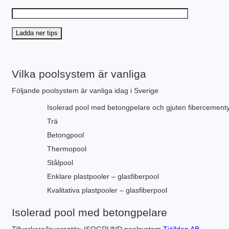
PLINTGRUND
TJÄLDJUP
VATTENBUREN GOLVVÄRME
Vilka poolsystem är vanliga
Följande poolsystem är vanliga idag i Sverige
Isolerad pool med betongpelare och gjuten fibercement
Trä
Betongpool
Thermopool
Stålpool
Enklare plastpooler – glasfiberpool
Kvalitativa plastpooler – glasfiberpool
Isolerad pool med betongpelare
Tillverkare/leverantör: ISOGRUND poolsystem
Tjällden AB
.