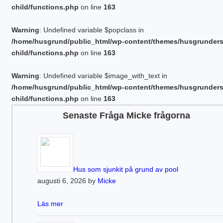
child/functions.php
on line
163
Warning
: Undefined variable $popclass in
/home/husgrund/public_html/wp-content/themes/husgrunder
child/functions.php
on line
163
Warning
: Undefined variable $image_with_text in
/home/husgrund/public_html/wp-content/themes/husgrunder
child/functions.php
on line
163
Senaste Fråga Micke frågorna
Hus som sjunkit på grund av pool
augusti 6, 2026 by
Micke
Läs mer