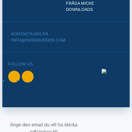
FRÅGA MICKE
DOWNLOADS
KONTAKTA MIG PÅ
INFO@HUSGRUNDER.COM
FOLLOW US
BACK TO
NORTH
Ange den email du vill ha skicka
pdf länken till