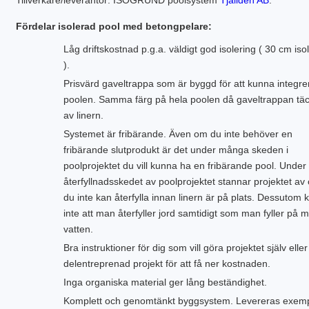
Fördelar isolerad pool med betongpelare:
Låg driftskostnad p.g.a. väldigt god isolering ( 30 cm iso
).
Prisvärd gaveltrappa som är byggd för att kunna integrer
poolen. Samma färg på hela poolen då gaveltrappan täc
av linern.
Systemet är fribärande. Även om du inte behöver en
fribärande slutprodukt är det under många skeden i
poolprojektet du vill kunna ha en fribärande pool. Under
återfyllnadsskedet av poolprojektet stannar projektet av
du inte kan återfylla innan linern är på plats. Dessutom 
inte att man återfyller jord samtidigt som man fyller på 
vatten.
Bra instruktioner för dig som vill göra projektet själv eller
delentreprenad projekt för att få ner kostnaden.
Inga organiska material ger lång beständighet.
Komplett och genomtänkt byggsystem. Levereras exemp