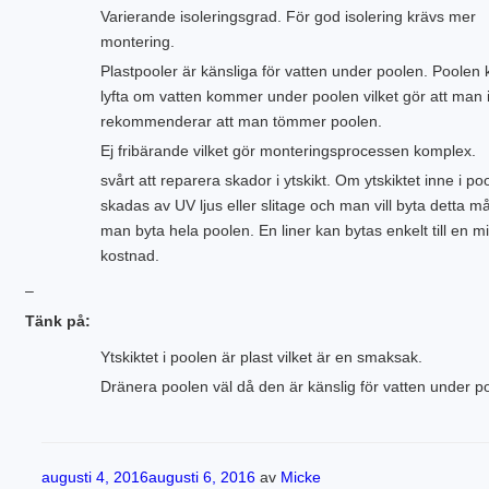
Varierande isoleringsgrad. För god isolering krävs mer
montering.
Plastpooler är känsliga för vatten under poolen. Poolen 
lyfta om vatten kommer under poolen vilket gör att man 
rekommenderar att man tömmer poolen.
Ej fribärande vilket gör monteringsprocessen komplex.
svårt att reparera skador i ytskikt. Om ytskiktet inne i po
skadas av UV ljus eller slitage och man vill byta detta m
man byta hela poolen. En liner kan bytas enkelt till en m
kostnad.
–
Tänk på:
Ytskiktet i poolen är plast vilket är en smaksak.
Dränera poolen väl då den är känslig för vatten under p
Publicerat
augusti 4, 2016
augusti 6, 2016
av
Micke