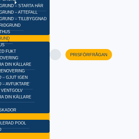
GRUND – STARTA HÄR
GRUND – ATTEFALL
GRUND – TILLBYGGNAD
BRIDGRUND
XTHUS
RUND
US
ED FUKT
PRISFÖRFRÅGAN
OVERING
A DIN KÄLLARE
RENOVERING
 – GJUT IGEN
 – AVFUKTARE
 VENTGOLV
A DIN KÄLLARE
SKADOR
OLERAD POOL
D