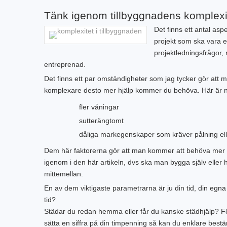
Tänk igenom tillbyggnadens komplexi
Det finns ett antal as
projekt som ska vara en
projektledningsfrågor
entreprenad.
Det finns ett par omständigheter som jag tycker gör att 
komplexare desto mer hjälp kommer du behöva. Här är nå
fler våningar
sutterängtomt
dåliga markegenskaper som kräver pålning el
Dem här faktorerna gör att man kommer att behöva mer h
igenom i den här artikeln, dvs ska man bygga själv eller
mittemellan.
En av dem viktigaste parametrarna är ju din tid, din egna 
tid?
Städar du redan hemma eller får du kanske städhjälp? Fö
sätta en siffra på din timpenning så kan du enklare best