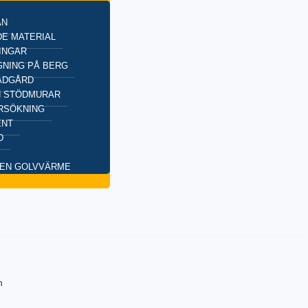
AN
E MATERIAL
INGAR
NING PÅ BERG
ÄDGÅRD
H STÖDMURAR
RSÖKNING
ENT
D
EN GOLVVÄRME
n