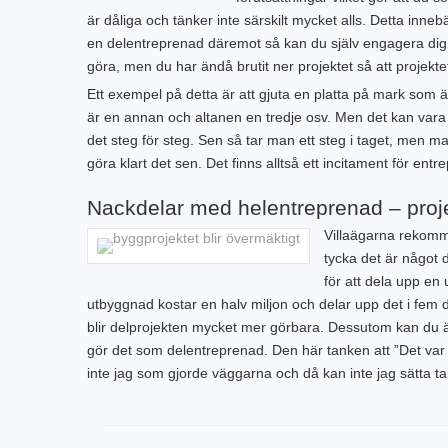
är dåliga och tänker inte särskilt mycket alls. Detta inne
en delentreprenad däremot så kan du själv engagera dig vä
göra, men du har ändå brutit ner projektet så att projektet 
Ett exempel på detta är att gjuta en platta på mark som ä
är en annan och altanen en tredje osv. Men det kan vara
det steg för steg. Sen så tar man ett steg i taget, men man
göra klart det sen. Det finns alltså ett incitament för entr
Nackdelar med helentreprenad – proje
Villaägarna rekomm
tycka det är något 
för att dela upp e
utbyggnad kostar en halv miljon och delar upp det i fem del
blir delprojekten mycket mer görbara. Dessutom kan du äg
gör det som delentreprenad. Den här tanken att ”Det var i
inte jag som gjorde väggarna och då kan inte jag sätta tak