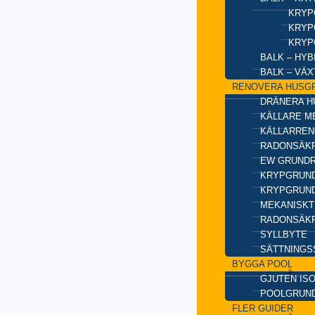
KRYP
KRYP
KRYP
BALK – HY
BALK – VÄ
RENOVERA HUSG
DRÄNERA H
KÄLLARE M
KÄLLARREN
RADONSÄKR
EW GRUND
KRYPGRUND
KRYPGRUND
MEKANISKT
RADONSÄKR
SYLLBYTE
SÄTTNINGS
BYGGA POOL
GJUTEN IS
POOLGRUN
FLER GUIDER