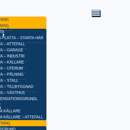
NING
NING
TA
 PLATTA – STARTA HÄR
A – ATTEFALL
TA – GARAGE
A – INDUSTRI
A – KÄLLARE
TA – UTERUM
A – PÅLNING
A – STALL
TA – TILLBYGGNAD
TA – VÄXTHUS
ENSATIONSGRUNDL.
E
A KÄLLARE
A KÄLLARE – ATTEFALL
TNING
YPGRUND