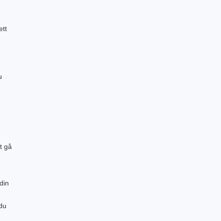
ett
u
t gå
din
du