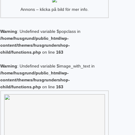
Annons – klicka på bild för mer info.
Warning
: Undefined variable $popclass in
/home/husgrund/public_html/wp-
content/themes/husgrundershop-
child/functions.php
on line
163
Warning
: Undefined variable $image_with_text in
/home/husgrund/public_html/wp-
content/themes/husgrundershop-
child/functions.php
on line
163