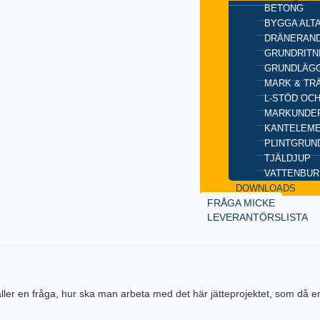
BETONG
BYGGA ALT
DRÄNERAND
GRUNDRITN
GRUNDLÄGG
MARK & TR
L-STÖD OC
MARKUNDE
KANTELEM
PLINTGRUN
TJÄLDJUP
VATTENBUR
DOWNLOADS
FRÅGA MICKE
LEVERANTÖRSLISTA
ller en fråga, hur ska man arbeta med det här jätteprojektet, som då e