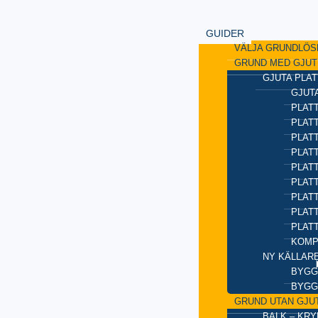
GUIDER
VÄLJA GRUNDLÖS
GRUND MED GJUT
GJUTA PLAT
GJUTA
PLATT
PLAT
PLATT
PLATT
PLAT
PLATT
PLATT
PLAT
PLAT
KOMP
NY KÄLLAR
BYGG
BYGG
GRUND UTAN GJU
BALK – KR