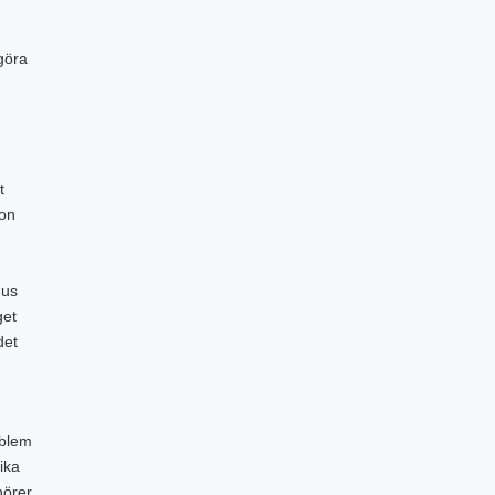
 göra
t
ion
hus
get
det
oblem
ika
nörer