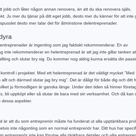
tt jobb och låter någon annan renovera, än att du ska renovera själv,
ekt. Ju mer du tjänar på ditt eget jobb, desto mer du känner för att inte
livspusslet desto mer talar det för åtminstone delentreprenader.
 dyra
elentreprenader är ingenting som jag faktiskt rekommenderar. En av
jag inte rekommenderar en helentreprenad är att jag inte gillar tanken at
llting och slutar bry sig. Du kommer nog aldrig kunna ersätta din pass
ha kontroll i projektet. Med ett helentreprenad är det väldigt mycket ”Med
lt och därmed slutar jag bry mig”. Det är dåligt för både dig och ditt 
ilket ju förmodligen är ganska länge. Under den tiden så hinner företa
, bli uppköpt eller så slutar de bara med sin verksamhet. Och då kan 
om dessa aspekter.
 är att du som entreprenör måste ha funderat ut alla upptänkbara pr
tvis inte någonting som en normal entreprenör har. Ditt hus har specif
som entreprenör inte kan förutse alla tänkbara detaljer och vilja entrepre