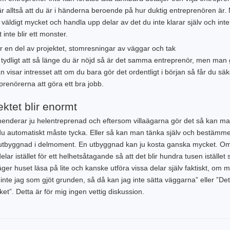
bär alltså att du är i händerna beroende på hur duktig entreprenören är
ldigt mycket och handla upp delar av det du inte klarar själv och inte 
inte blir ett monster.
r en del av projektet, stomresningar av väggar och tak
 tydligt att så länge du är nöjd så är det samma entreprenör, men man 
 visar intresset att om du bara gör det ordentligt i början så får du säk
eprenörerna att göra ett bra jobb.
ktet blir enormt
enderar ju helentreprenad och eftersom villaägarna gör det så kan m
du automatiskt måste tycka. Eller så kan man tänka själv och bestämme
n utbyggnad i delmoment. En utbyggnad kan ju kosta ganska mycket. O
ar istället för ett helhetsåtagande så att det blir hundra tusen istället 
er huset läsa på lite och kanske utföra vissa delar själv faktiskt, om 
nte jag som gjöt grunden, så då kan jag inte sätta väggarna” eller ”Det
et”. Detta är för mig ingen vettig diskussion.