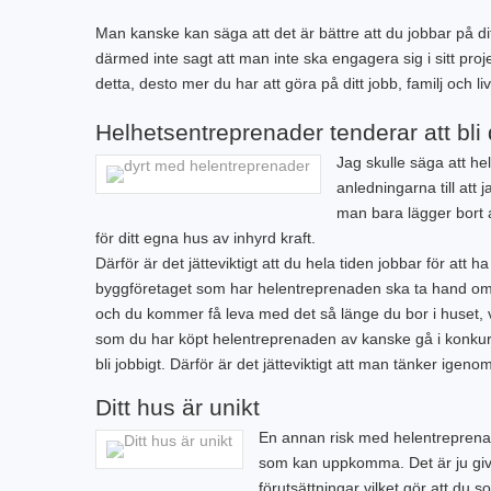
Man kanske kan säga att det är bättre att du jobbar på di
därmed inte sagt att man inte ska engagera sig i sitt proj
detta, desto mer du har att göra på ditt jobb, familj och 
Helhetsentreprenader tenderar att bli
Jag skulle säga att h
anledningarna till att 
man bara lägger bort a
för ditt egna hus av inhyrd kraft.
Därför är det jätteviktigt att du hela tiden jobbar för att 
byggföretaget som har helentreprenaden ska ta hand om al
och du kommer få leva med det så länge du bor i huset, v
som du har köpt helentreprenaden av kanske gå i konkurs
bli jobbigt. Därför är det jätteviktigt att man tänker igen
Ditt hus är unikt
En annan risk med helentreprenad
som kan uppkomma. Det är ju give
förutsättningar vilket gör att du 