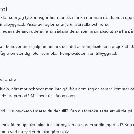
tet
pekter som jag tycker avgör hur man ska tänka när man ska handla upp 
 tillbyggnad. Vissa av reglerna är ju universella och rena
, medans de andra delarna är sådana delar som man absolut ska ha på
man behöver mer hjälp än annars och det är komplexiteten i projektet. J
gra omständigheter som ökar komplexiteten i en tillbyggnad.
ler andra
jälp, däremot behöver man inte gå ifrån dem regler som vi kommer at
 helentreprenad? Mitt svar är någonstans
tid. Hur mycket värderar du den till? Kan du försöka sätta ett värde på 
rsök få en uppskattning för hur mycket du värderar din egen tid? Kan 
ämma vad du tycker du ska göra själv.