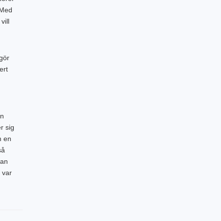
. Med
vill
gör
ert
an
r sig
m en
så
man
 var