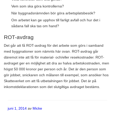
Vem som ska göra kontrollerna?
När byggnadsnämnden bör göra arbetsplatsbesök?
Om arbetet kan ge upphov till farligt avfall och hur det i
sådana fall ska tas om hand?
ROT-avdrag
Det går att få ROT-avdrag för det arbete som görs i samband
med byggnationer som nämnts här ovan. ROT-avdrag går
däremot inte att få för material- och/eller resekostnader. ROT-
avdraget ger en möjlighet att dra av halva arbetskostnaden, men
högst 50 000 kronor per person och år. Det är den person som
gör jobbet, snickaren och målaren till exempel, som ansöker hos
Skatteverket om att få utbetalningen för jobbet. Det är på
inkomstdeklarationen som det slutgiltiga avdraget bestäms.
Publicerat
juni 1, 2014
av
Micke