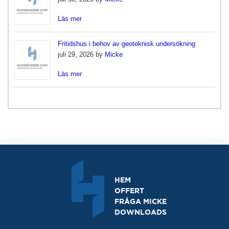
Läs mer
Fritidshus i behov av geoteknisk undersökning
juli 29, 2026 by
Micke
Läs mer
HEM
OFFERT
FRÅGA MICKE
DOWNLOADS