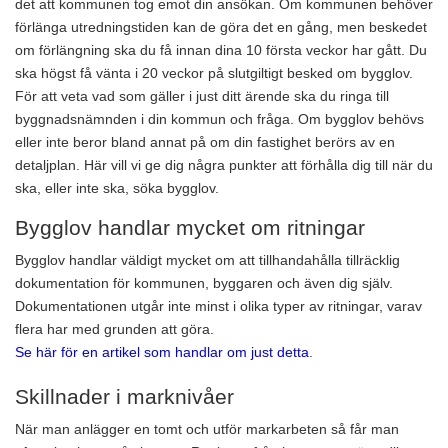
det att kommunen tog emot din ansökan. Om kommunen behöver
förlänga utredningstiden kan de göra det en gång, men beskedet
om förlängning ska du få innan dina 10 första veckor har gått. Du
ska högst få vänta i 20 veckor på slutgiltigt besked om bygglov.
För att veta vad som gäller i just ditt ärende ska du ringa till
byggnadsnämnden i din kommun och fråga. Om bygglov behövs
eller inte beror bland annat på om din fastighet berörs av en
detaljplan. Här vill vi ge dig några punkter att förhålla dig till när du
ska, eller inte ska, söka bygglov.
Bygglov handlar mycket om ritningar
Bygglov handlar väldigt mycket om att tillhandahålla tillräcklig
dokumentation för kommunen, byggaren och även dig själv.
Dokumentationen utgår inte minst i olika typer av ritningar, varav
flera har med grunden att göra.
Se här för en artikel som handlar om just detta
.
Skillnader i marknivåer
När man anlägger en tomt och utför markarbeten så får man