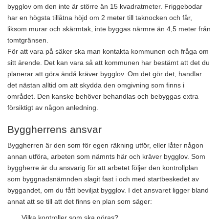
bygglov om den inte är större än 15 kvadratmeter. Friggebodar
har en högsta tillåtna höjd om 2 meter till taknocken och får,
liksom murar och skärmtak, inte byggas närmre än 4,5 meter från
tomtgränsen.
För att vara på säker ska man kontakta kommunen och fråga om
sitt ärende. Det kan vara så att kommunen har bestämt att det du
planerar att göra ändå kräver bygglov. Om det gör det, handlar
det nästan alltid om att skydda den omgivning som finns i
området. Den kanske behöver behandlas och bebyggas extra
försiktigt av någon anledning.
Byggherrens ansvar
Byggherren är den som för egen räkning utför, eller låter någon
annan utföra, arbeten som nämnts här och kräver bygglov. Som
byggherre är du ansvarig för att arbetet följer den kontrollplan
som byggnadsnämnden slagit fast i och med startbeskedet av
byggandet, om du fått beviljat bygglov. I det ansvaret ligger bland
annat att se till att det finns en plan som säger:
Vilka kontroller som ska göras?