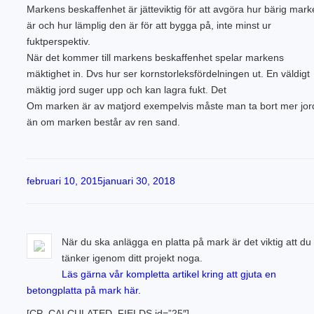
Markens beskaffenhet är jätteviktig för att avgöra hur bärig mar
är och hur lämplig den är för att bygga på, inte minst ur
fuktperspektiv.
När det kommer till markens beskaffenhet spelar markens
mäktighet in. Dvs hur ser kornstorleksfördelningen ut. En väldigt
mäktig jord suger upp och kan lagra fukt. Det
Om marken är av matjord exempelvis måste man ta bort mer jor
än om marken består av ren sand.
Publicerat
februari 10, 2015
januari 30, 2018
När du ska anlägga en platta på mark är det viktig att du
tänker igenom ditt projekt noga.
Läs gärna vår kompletta artikel kring att gjuta en
betongplatta på mark här.
[CP_CALCULATED_FIELDS id=”25″]