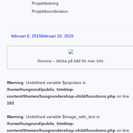
Projektledning
Projektkoordination
Publicerat
februari 6, 2015
februari 10, 2015
Annons – klicka på bild för mer info.
Warning
: Undefined variable $popclass in
/home/husgrund/public_html/wp-
content/themes/husgrundershop-child/functions.php
on line
163
Warning
: Undefined variable $image_with_text in
/home/husgrund/public_html/wp-
content/themes/husgrundershop-child/functions.php
on line