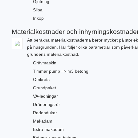
Gjutning
Slipa
Inköp
Materialkostnader och inhyrningskostnade
Att beräkna materialkostnaderna beror mycket på storle
på husgrunden. Här följer olika parametrar som påverka
grundens materialkostnad.
Grävmaskin
Timmar pump => m3 betong
Omkrets
Grundpaket
VA-ledningar
Dräneringsrör
Radondukar
Makadam
Extra makadam
Betong + extra betong