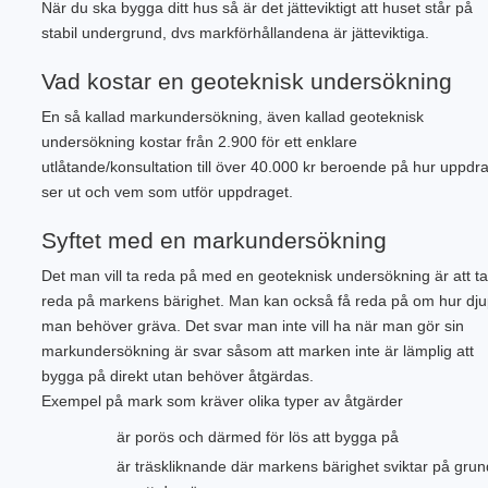
När du ska bygga ditt hus så är det jätteviktigt att huset står på
PLINTGRUND
TJÄLDJUP
stabil undergrund, dvs markförhållandena är jätteviktiga.
VATTENBUREN GOLVVÄRME
Vad kostar en geoteknisk undersökning
En så kallad markundersökning, även kallad geoteknisk
undersökning kostar från 2.900 för ett enklare
utlåtande/konsultation till över 40.000 kr beroende på hur uppdr
ser ut och vem som utför uppdraget.
Syftet med en markundersökning
Det man vill ta reda på med en geoteknisk undersökning är att ta
reda på markens bärighet. Man kan också få reda på om hur dju
man behöver gräva. Det svar man inte vill ha när man gör sin
markundersökning är svar såsom att marken inte är lämplig att
bygga på direkt utan behöver åtgärdas.
Exempel på mark som kräver olika typer av åtgärder
är porös och därmed för lös att bygga på
är träskliknande där markens bärighet sviktar på grun