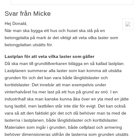
Svar från Micke
Hej Donald,
När man ska bygga ett hus och huset ska stå på en
betongplatta på mark är det viktigt att veta vilka laster som
betongplattan utsätts för.
Lastplan för att veta vilka laster som gäller
Då ska man till grundtillverkaren bilägga en så kallad lastplan.
Lastplanen summerar alla laster som kan komma att utsätta
grunden för och det kan vara både långtidslaster och
korttidslaster. Det innebär att man exempelvis under
vinterhalvåret ha mer last på ett hus på grund av snö. I en
industrihall ska man kanske kunna åka över en yta med en jätte
tung lastbil, men lastbilen står inte där för evigt. Det kan också
vara så att den faktiskt gör det och då behöver man ta med de
lasterna i lastplanen, både långtidslaster och korttidslaster.
Materialen som ingår i grunden, både cellplast och armering
behöver dimensioneras utifrån de lasterna som grunden utsätts