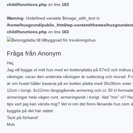
GJUTA PLATTA – STARTA HÄR
NY KÄLLARE
BALK – KRYPGRUND
RENOVERA HUSGRUND
child/functions.php
on line
163
PLATTA – ATTEFALL
BYGGA KÄLLARE
KRYPGRUND – STARTA HÄR
BALK – HYBRIDGRUND
DRÄNERA HUS
BYGGA POOL
PLATTA – GARAGE
BYGGA KÄLLARE – ATTEFALL
KRYPGRUND – ATTEFALL
BALK – VÄXTHUS
KÄLLARE MED FUKT
GJUTEN ISOLERAD POOL
FLER GUIDER
PLATTA – INDUSTRI
KRYPGRUND – TILLBYGGNAD
KÄLLARRENOVERING
POOLGRUND
BETONG
DOWNLOADS
Warning
: Undefined variable $image_with_text in
PLATTA – KÄLLARE
RADONSÄKRA DIN KÄLLARE
BYGGA ALTAN
/home/husgrund/public_html/wp-content/themes/husgrunder
PLATTA – UTERUM
EW GRUNDRENOVERING
DRÄNERANDE MATERIAL
child/functions.php
on line
163
PLATTA – PÅLNING
KRYPGRUND – GJUT IGEN
GRUNDRITNINGAR
PLATTA – STALL
KRYPGRUND – AVFUKTARE
GRUNDLÄGGNING PÅ BERG
PLATTA – TILLBYGGNAD
MEKANISKT VENTGOLV
MARK & TRÄDGÅRD
Fråga från Anonym
PLATTA – VÄXTHUS
RADONSÄKRA DIN KÄLLARE
L-STÖD OCH STÖDMURAR
KOMPENSATIONSGRUNDL.
SYLLBYTE
MARKUNDERSÖKNING
Hej,
SÄTTNINGSSKADOR
KANTELEMENT
Jag vill bygga ut mitt hus med en bottenplatta på 67m2 och trähus 
PLINTGRUND
våningar, varav den understa våningen är sutteräng och murad. F
TJÄLDJUP
VATTENBUREN GOLVVÄRME
är om huset håller baserat på en botten platta med 30x30cm voter
12cm i övrigt. 6x12mm längsgående armering och cc 30 U-formad
armeringar hela vägen runt. armeringsnät i övrigt. Vad ”tror” ni? Ha
tips vart jag kan vända mig? Vet ni om det finns liknande hus som ä
byggda på det här sättet.
Tack på förhand!
Mvh