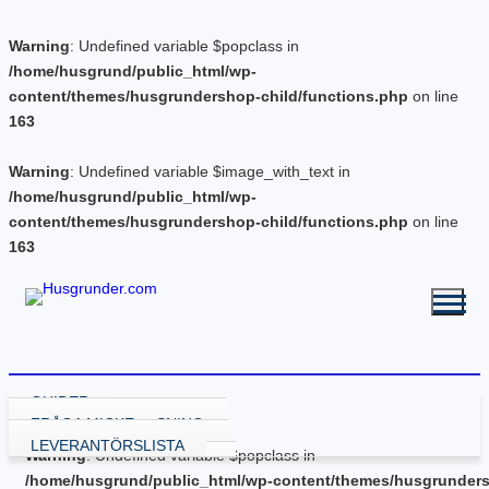
Warning
: Undefined variable $popclass in
/home/husgrund/public_html/wp-
content/themes/husgrundershop-child/functions.php
on line
163
Warning
: Undefined variable $image_with_text in
/home/husgrund/public_html/wp-
content/themes/husgrundershop-child/functions.php
on line
163
GUIDER
VÄLJA GRUNDLÖSNING
FRÅGA MICKE
GRUND MED GJUTNING
LEVERANTÖRSLISTA
Warning
: Undefined variable $popclass in
GJUTA PLATTA
GRUND UTAN GJUTNING
/home/husgrund/public_html/wp-content/themes/husgrunder