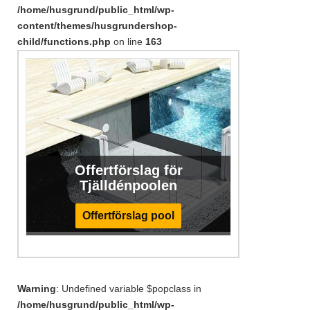
/home/husgrund/public_html/wp-
content/themes/husgrundershop-
child/functions.php
on line
163
Offertförslag för
Tjälldénpoolen
Offertförslag pool
Warning
: Undefined variable $popclass in
/home/husgrund/public_html/wp-