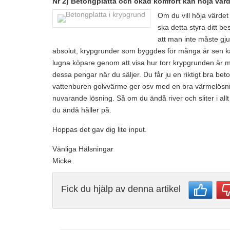
Nr 2) Betongplatta och ökad komfort kan höja värd
Om du vill höja värde
ska detta styra ditt b
att man inte måste gju
absolut, krypgrunder som byggdes för många år sen kan
lugna köpare genom att visa hur torr krypgrunden är med
dessa pengar när du säljer. Du får ju en riktigt bra 
vattenburen golvvärme ger osv med en bra värmelösning 
nuvarande lösning. Så om du ändå river och sliter i all
du ändå håller på.
Hoppas det gav dig lite input.
Vänliga Hälsningar
Micke
Fick du hjälp av denna artikel