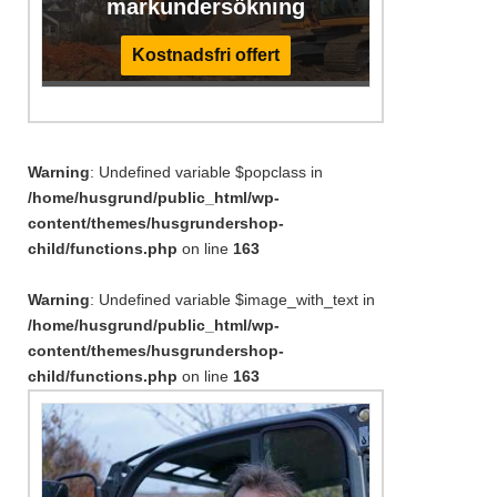
markundersökning
Kostnadsfri offert
Warning
: Undefined variable $popclass in
/home/husgrund/public_html/wp-
content/themes/husgrundershop-
child/functions.php
on line
163
Warning
: Undefined variable $image_with_text in
/home/husgrund/public_html/wp-
content/themes/husgrundershop-
child/functions.php
on line
163