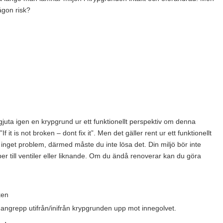
någon risk?
 gjuta igen en krypgrund ur ett funktionellt perspektiv om denna
. ”If it is not broken – dont fix it”. Men det gäller rent ur ett funktionellt
 inget problem, därmed måste du inte lösa det. Din miljö bör inte
er till ventiler eller liknande. Om du ändå renoverar kan du göra
ken
a angrepp utifrån/inifrån krypgrunden upp mot innegolvet.