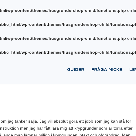
tml/wp-content/themes/husgrundershop-child/functions.php
on l
blic_html/wp-content/themes/husgrundershop-child/functions.p
tml/wp-content/themes/husgrundershop-child/functions.php
on l
blic_html/wp-content/themes/husgrundershop-child/functions.p
GUIDER
FRÅGA MICKE
LE
 jag tänker sälja. Jag vill absolut göra ett jobb som jag kan stå för
struktion men jag har fått lära mig att krypgrunder som är torra efter
å länge man lämnar miljön i krypgrunden intakt och oförändrad. Men