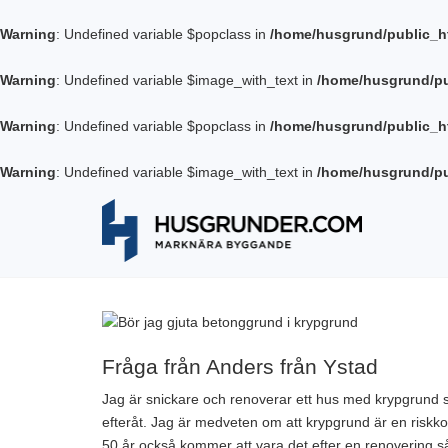
Warning
: Undefined variable $popclass in
/home/husgrund/public_h
Warning
: Undefined variable $image_with_text in
/home/husgrund/pu
Warning
: Undefined variable $popclass in
/home/husgrund/public_h
Warning
: Undefined variable $image_with_text in
/home/husgrund/pu
Fråga från Anders från Ystad
Jag är snickare och renoverar ett hus med krypgrund som
efteråt. Jag är medveten om att krypgrund är en riskkon
50 år också kommer att vara det efter en renovering s