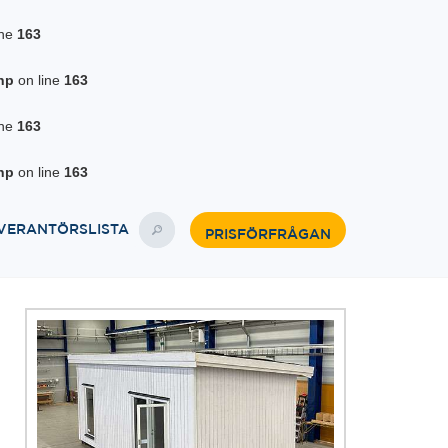
ine
163
hp
on line
163
ine
163
hp
on line
163
VERANTÖRSLISTA
PRISFÖRFRÅGAN