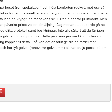
et
t på huset (ren spekulation) och höja komforten (golvvärme) osv så
eslut och inte funktionellt eftersom krypgrunden ju fungerar. Jag menar
ta igen en krypgrund för sakens skull. Den fungerar ju utmärkt. Men
 påverka priset vid en försäljning. Jag menar att det borde gå att
 olika protokoll samt besiktningar. Inte alls säkert att du får igen
betongplatta. Om du promotar detta på visningen med komforten som
kopplat till detta – så kan det absolut ge dig en fördel mot
t och har lyft golvet (renoverar golvet mm) så kan du ju passa på om