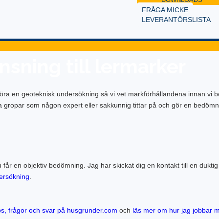
FRÅGA MICKE
LEVERANTÖRSLISTA
sning till lermarker
 göra en geoteknisk undersökning så vi vet markförhållandena innan vi b
da gropar som någon expert eller sakkunnig tittar på och gör en bedömn
u får en objektiv bedömning. Jag har skickat dig en kontakt till en duktig
ersökning
.
ips, frågor och svar på husgrunder.com
och
läs mer om hur jag jobbar 