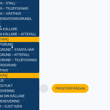
A – STALL
TA – TILLBYGGNAD
TA – VÄXTHUS
ENSATIONSGRUNDL.
E
A KÄLLARE
A KÄLLARE – ATTEFALL
TNING
YPGRUND
GRUND – STARTA HÄR
GRUND – ATTEFALL
GRUND – TILLBYGGNAD
BRIDGRUND
XTHUS
RUND
US
ED FUKT
PRISFÖRFRÅGAN
OVERING
A DIN KÄLLARE
RENOVERING
 – GJUT IGEN