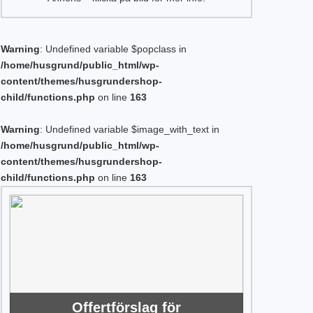
Warning
: Undefined variable $popclass in
/home/husgrund/public_html/wp-
content/themes/husgrundershop-
child/functions.php
on line
163
Warning
: Undefined variable $image_with_text in
/home/husgrund/public_html/wp-
content/themes/husgrundershop-
child/functions.php
on line
163
Offertförslag för