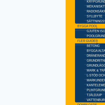
KRYPGRUND
MEKANISKT
RADONSÄKR
SYLLBYTE
SÄTTNINGS
BYGGA POOL
GJUTEN IS
POOLGRUN
FLER GUIDER
BETONG
BYGGA ALT
DRÄNERAND
GRUNDRITN
GRUNDLÄGG
MARK & TR
L-STÖD OC
MARKUNDE
KANTELEM
PLINTGRUN
TJÄLDJUP
VATTENBUR
DOWNLOADS