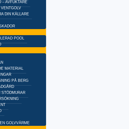
 – AVFUKTARE
 VENTGOLV
A DIN KÄLLARE
SKADOR
OLERAD POOL
D
AN
E MATERIAL
INGAR
NING PÅ BERG
ÄDGÅRD
H STÖDMURAR
RSÖKNING
ENT
D
EN GOLVVÄRME