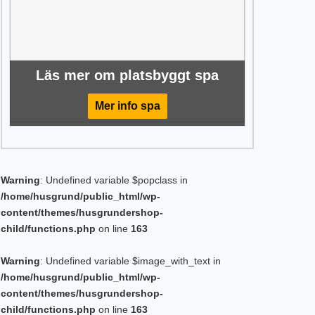
Läs mer om platsbyggt spa
Mer info spa
Warning
: Undefined variable $popclass in
/home/husgrund/public_html/wp-
content/themes/husgrundershop-
child/functions.php
on line
163
Warning
: Undefined variable $image_with_text in
/home/husgrund/public_html/wp-
content/themes/husgrundershop-
child/functions.php
on line
163