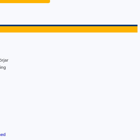
örjar
ing
med