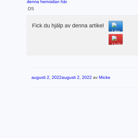
denna hemsidan här
.
:DS
Fick du hjälp av denna artikel
Publicerat
augusti 2, 2022
augusti 2, 2022
av
Micke