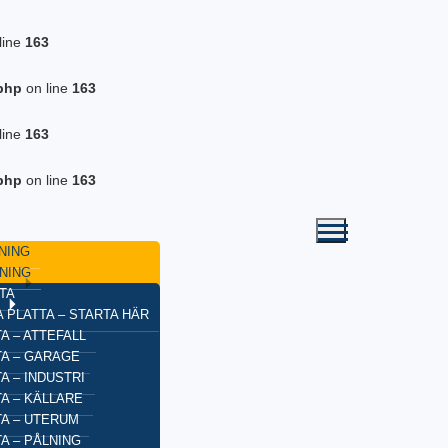
line
163
php
on line
163
line
163
php
on line
163
NING
NING
TA
 PLATTA – STARTA HÄR
A – ATTEFALL
TA – GARAGE
A – INDUSTRI
A – KÄLLARE
TA – UTERUM
A – PÅLNING