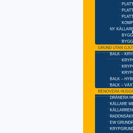
PLATT
PLAT
PLAT
KOMP
NY KÄLLAR
BYGG
BYGG
GRUND UTAN GJU
BALK – KR
KRYP
KRYP
KRYP
BALK – HY
BALK – VÄ
RENOVERA HUSG
DRÄNERA H
KÄLLARE M
KÄLLARREN
RADONSÄKR
EW GRUND
KRYPGRUND