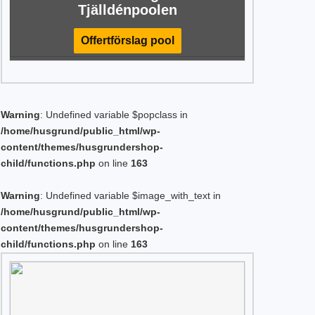
Tjälldénpoolen
Offertförslag pool
Warning
: Undefined variable $popclass in
/home/husgrund/public_html/wp-
content/themes/husgrundershop-
child/functions.php
on line
163
Warning
: Undefined variable $image_with_text in
/home/husgrund/public_html/wp-
content/themes/husgrundershop-
child/functions.php
on line
163