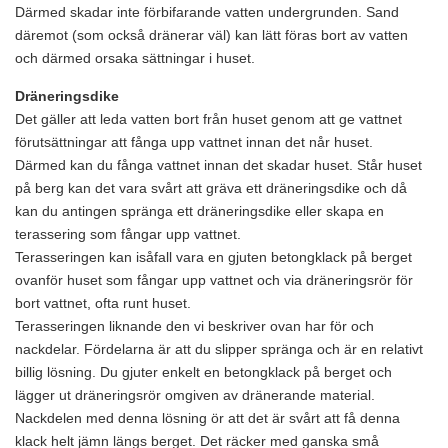
Därmed skadar inte förbifarande vatten undergrunden. Sand
däremot (som också dränerar väl) kan lätt föras bort av vatten
och därmed orsaka sättningar i huset.
Dräneringsdike
Det gäller att leda vatten bort från huset genom att ge vattnet
förutsättningar att fånga upp vattnet innan det når huset.
Därmed kan du fånga vattnet innan det skadar huset. Står huset
på berg kan det vara svårt att gräva ett dräneringsdike och då
kan du antingen spränga ett dräneringsdike eller skapa en
terassering som fångar upp vattnet.
Terasseringen kan isåfall vara en gjuten betongklack på berget
ovanför huset som fångar upp vattnet och via dräneringsrör för
bort vattnet, ofta runt huset.
Terasseringen liknande den vi beskriver ovan har för och
nackdelar. Fördelarna är att du slipper spränga och är en relativt
billig lösning. Du gjuter enkelt en betongklack på berget och
lägger ut dräneringsrör omgiven av dränerande material.
Nackdelen med denna lösning ör att det är svårt att få denna
klack helt jämn längs berget. Det räcker med ganska små