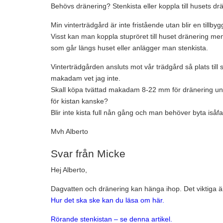
Behövs dränering? Stenkista eller koppla till husets dr
Min vinterträdgård är inte fristående utan blir en tillby
Visst kan man koppla stupröret till huset dränering men
som går längs huset eller anlägger man stenkista.
Vinterträdgården ansluts mot vår trädgård så plats till 
makadam vet jag inte.
Skall köpa tvättad makadam 8-22 mm för dränering und
för kistan kanske?
Blir inte kista full nån gång och man behöver byta isåfal
Mvh Alberto
Svar från Micke
Hej Alberto,
Dagvatten och dränering kan hänga ihop. Det viktiga är 
Hur det ska ske kan du läsa om här.
Rörande stenkistan – se denna artikel.