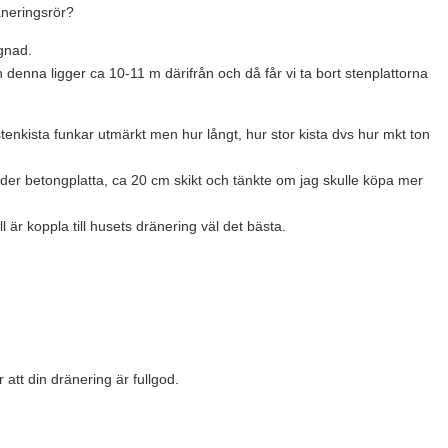
äneringsrör?
ggnad.
 denna ligger ca 10-11 m därifrån och då får vi ta bort stenplattorna
stenkista funkar utmärkt men hur långt, hur stor kista dvs hur mkt ton
er betongplatta, ca 20 cm skikt och tänkte om jag skulle köpa mer
l är koppla till husets dränering väl det bästa.
att din dränering är fullgod.