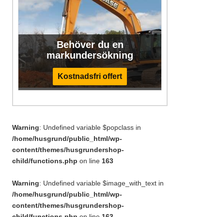
Behöver du en
markundersökning
Kostnadsfri offert
Warning
: Undefined variable $popclass in
/home/husgrund/public_html/wp-
content/themes/husgrundershop-
child/functions.php
on line
163
Warning
: Undefined variable $image_with_text in
/home/husgrund/public_html/wp-
content/themes/husgrundershop-
child/functions.php
on line
163