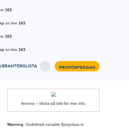
ine
163
hp
on line
163
ine
163
hp
on line
163
VERANTÖRSLISTA
PRISFÖRFRÅGAN
Annons – klicka på bild för mer info.
Warning
: Undefined variable $popclass in