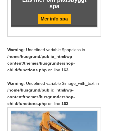
spa
Mer info spa
Warning
: Undefined variable $popclass in
/home/husgrund/public_html/wp-
content/themes/husgrundershop-
child/functions.php
on line
163
Warning
: Undefined variable $image_with_text in
/home/husgrund/public_html/wp-
content/themes/husgrundershop-
child/functions.php
on line
163