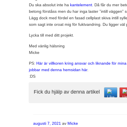
Du ska absolut inte ha
kantelement
. Då får du mer bet
betong förståss men du har inga laster ”intill väggen
Lägg dock med fördel en fasad cellplast skiva intill sy
som sagt inte oroat mig för fuktvandring. Du ligger väl
Lycka till med ditt projekt.
Med vänlig hälsning
Micke
PS:
Här är villkoren kring ansvar och liknande för min
jobbar med denna hemsidan här
.
:DS
Fick du hjälp av denna artikel
Publicerat
augusti 7, 2021
av
Micke