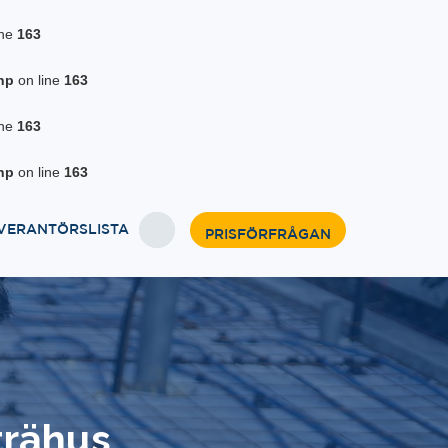
ine
163
hp
on line
163
ine
163
hp
on line
163
VERANTÖRSLISTA
PRISFÖRFRÅGAN
trähus