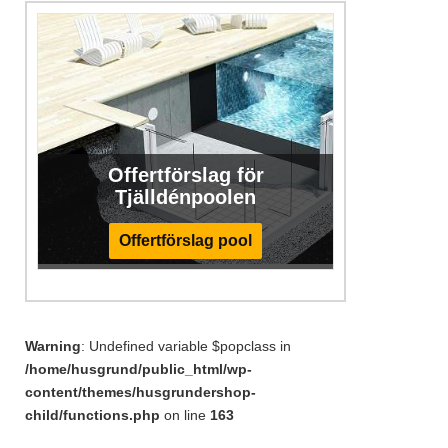
Offertförslag för
Tjälldénpoolen
Offertförslag pool
Warning
: Undefined variable $popclass in
/home/husgrund/public_html/wp-
content/themes/husgrundershop-
child/functions.php
on line
163