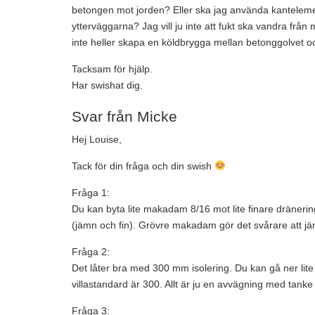
betongen mot jorden? Eller ska jag använda kantelement
ytterväggarna? Jag vill ju inte att fukt ska vandra från
inte heller skapa en köldbrygga mellan betonggolvet oc
Tacksam för hjälp.
Har swishat dig.
Svar från Micke
Hej Louise,
Tack för din fråga och din swish
Fråga 1:
Du kan byta lite makadam 8/16 mot lite finare dränerin
(jämn och fin). Grövre makadam gör det svårare att j
Fråga 2:
Det låter bra med 300 mm isolering. Du kan gå ner lit
villastandard är 300. Allt är ju en avvägning med tanke
Fråga 3: