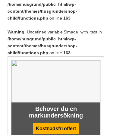
/home/husgrund/public_html/wp-
content/themes/husgrundershop-
child/functions.php
on line
163
Warning
: Undefined variable $image_with_text in
/home/husgrund/public_html/wp-
content/themes/husgrundershop-
child/functions.php
on line
163
Behöver du en
markundersökning
Kostnadsfri offert