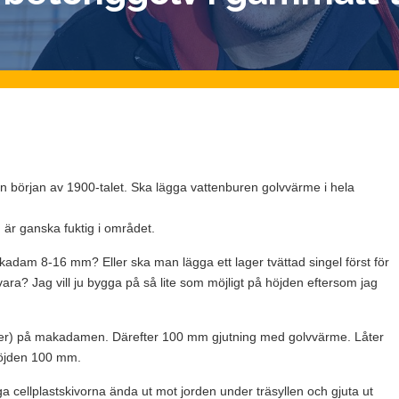
ån början av 1900-talet. Ska lägga vattenburen golvvärme i hela
r ganska fuktig i området.
kadam 8-16 mm? Eller ska man lägga ett lager tvättad singel först för
 vara? Jag vill ju bygga på så lite som möjligt på höjden eftersom jag
ager) på makadamen. Därefter 100 mm gjutning med golvvärme. Låter
höjden 100 mm.
ga cellplastskivorna ända ut mot jorden under träsyllen och gjuta ut