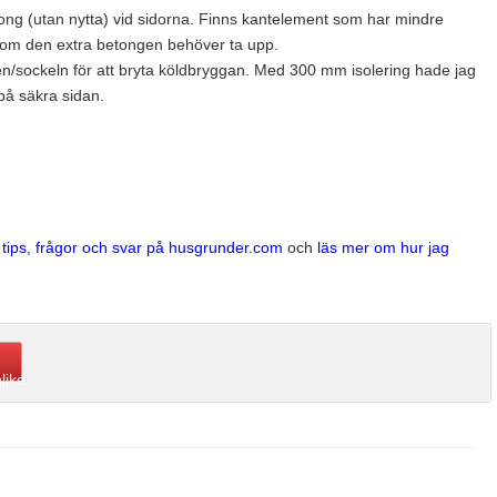
ong (utan nytta) vid sidorna. Finns kantelement som har mindre
” som den extra betongen behöver ta upp.
llen/sockeln för att bryta köldbryggan. Med 300 mm isolering hade jag
 på säkra sidan.
a tips, frågor och svar på husgrunder.com
och
läs mer om hur jag