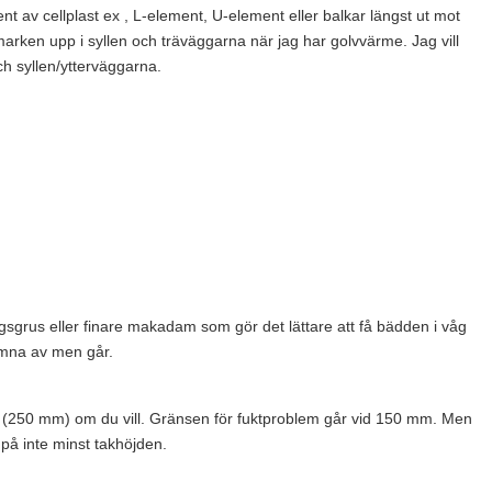
 av cellplast ex , L-element, U-element eller balkar längst ut mot
 marken upp i syllen och träväggarna när jag har golvvärme. Jag vill
h syllen/ytterväggarna.
gsgrus eller finare makadam som gör det lättare att få bädden i våg
ämna av men går.
e (250 mm) om du vill. Gränsen för fuktproblem går vid 150 mm. Men
 på inte minst takhöjden.