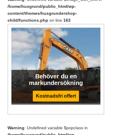
/home/husgrund/public_html/wp-
content/themes/husgrundershop-
child/functions.php
on line
163
Behöver du en
markundersökning
Kostnadsfri offert
Warning
: Undefined variable $popclass in
/home/husgrund/public_html/wp-