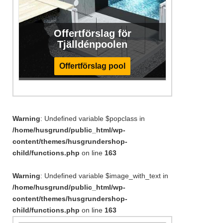
Offertförslag för
Tjälldénpoolen
Offertförslag pool
Warning
: Undefined variable $popclass in
/home/husgrund/public_html/wp-
content/themes/husgrundershop-
child/functions.php
on line
163
Warning
: Undefined variable $image_with_text in
/home/husgrund/public_html/wp-
content/themes/husgrundershop-
child/functions.php
on line
163