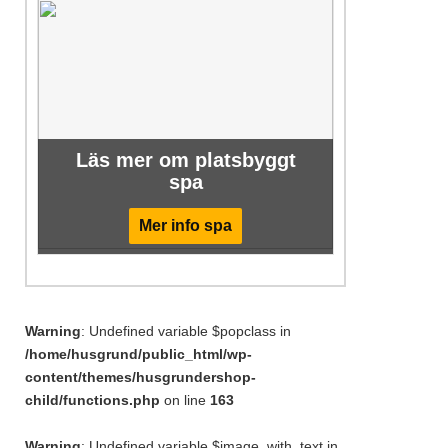
Läs mer om platsbyggt
spa
Mer info spa
Warning
: Undefined variable $popclass in
/home/husgrund/public_html/wp-
content/themes/husgrundershop-
child/functions.php
on line
163
Warning
: Undefined variable $image_with_text in