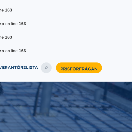
ine
163
hp
on line
163
ine
163
hp
on line
163
VERANTÖRSLISTA
PRISFÖRFRÅGAN