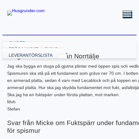
GUIDER
VÄLJA GRUNDLÖSNING
FRÅGA MICKE
Fråga från Stefan från Norrtälje
GRUND MED GJUTNING
LEVERANTÖRSLISTA
GJUTA PLATTA
GRUND UTAN GJUTNING
Jag ska bygga en stuga på gjutna plintar med öppen spis och vedb
GJUTA PLATTA – STARTA HÄR
NY KÄLLARE
BALK – KRYPGRUND
RENOVERA HUSGRUND
Spismuren ska stå på ett fundament som grävs ner 70 cm. I botten 
PLATTA – ATTEFALL
BYGGA KÄLLARE
KRYPGRUND – STARTA HÄR
BALK – HYBRIDGRUND
DRÄNERA HUS
BYGGA POOL
PLATTA – GARAGE
BYGGA KÄLLARE – ATTEFALL
KRYPGRUND – ATTEFALL
BALK – VÄXTHUS
KÄLLARE MED FUKT
GJUTEN ISOLERAD POOL
FLER GUIDER
en armerad platta, sedan 4 varv med Lecablock och på toppen en 
PLATTA – INDUSTRI
KRYPGRUND – TILLBYGGNAD
KÄLLARRENOVERING
POOLGRUND
BETONG
DOWNLOADS
armerad platta. Hur ska jag skydda fundamentet mot fukt, asfaltstj
PLATTA – KÄLLARE
RADONSÄKRA DIN KÄLLARE
BYGGA ALTAN
Ska jag ha en fuktspärr under första plattan, mot marken.
PLATTA – UTERUM
EW GRUNDRENOVERING
DRÄNERANDE MATERIAL
Mvh
PLATTA – PÅLNING
KRYPGRUND – GJUT IGEN
GRUNDRITNINGAR
Stefan
PLATTA – STALL
KRYPGRUND – AVFUKTARE
GRUNDLÄGGNING PÅ BERG
PLATTA – TILLBYGGNAD
MEKANISKT VENTGOLV
MARK & TRÄDGÅRD
Svar från Micke om Fuktspärr under fundam
PLATTA – VÄXTHUS
RADONSÄKRA DIN KÄLLARE
L-STÖD OCH STÖDMURAR
för spismur
KOMPENSATIONSGRUNDL.
SYLLBYTE
MARKUNDERSÖKNING
SÄTTNINGSSKADOR
KANTELEMENT