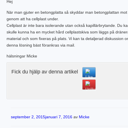
Hej
PLINTGRUND
TJÄLDJUP
När man gjuter en betongplatta så skyddar man betongplattan mot 
VATTENBUREN GOLVVÄRME
genom att ha cellplast under.
Cellplast är inte bara isolerande utan också kapillärbrytande. Du k
skulle kunna ha en mycket hård cellplastskiva som läggs på dräne
material och som fixeras på plats. Vi kan ta detaljerad diskussion 
denna lösning bäst förankras via mail.
hälsningar Micke
Fick du hjälp av denna artikel
Publicerat
september 2, 2015
januari 7, 2016
av
Micke