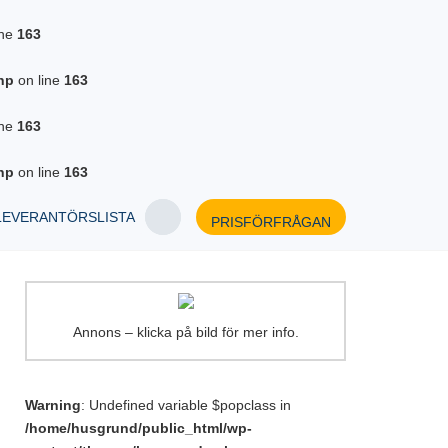
ine
163
hp
on line
163
ine
163
hp
on line
163
LEVERANTÖRSLISTA
PRISFÖRFRÅGAN
Annons – klicka på bild för mer info.
Warning
: Undefined variable $popclass in
/home/husgrund/public_html/wp-