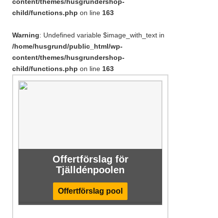
content/themes/husgrundershop-
child/functions.php
on line
163
Warning
: Undefined variable $image_with_text in
/home/husgrund/public_html/wp-
content/themes/husgrundershop-
child/functions.php
on line
163
Offertförslag för
Tjälldénpoolen
Offertförslag pool