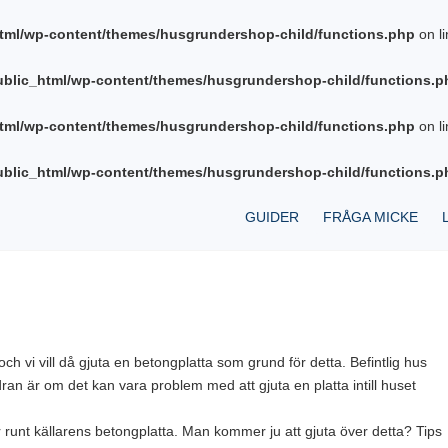
tml/wp-content/themes/husgrundershop-child/functions.php
on l
blic_html/wp-content/themes/husgrundershop-child/functions.p
tml/wp-content/themes/husgrundershop-child/functions.php
on l
blic_html/wp-content/themes/husgrundershop-child/functions.p
GUIDER
FRÅGA MICKE
och vi vill då gjuta en betongplatta som grund för detta. Befintlig hus
ran är om det kan vara problem med att gjuta en platta intill huset
 runt källarens betongplatta. Man kommer ju att gjuta över detta? Tips