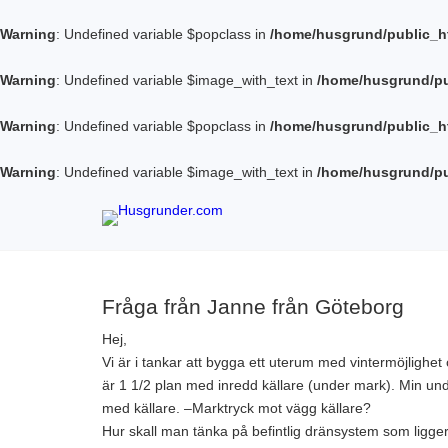
Warning
: Undefined variable $popclass in
/home/husgrund/public_h
Warning
: Undefined variable $image_with_text in
/home/husgrund/pu
Warning
: Undefined variable $popclass in
/home/husgrund/public_h
Warning
: Undefined variable $image_with_text in
/home/husgrund/pu
Fråga från Janne från Göteborg
Hej,
Vi är i tankar att bygga ett uterum med vintermöjlighet 
är 1 1/2 plan med inredd källare (under mark). Min und
med källare. –Marktryck mot vägg källare?
Hur skall man tänka på befintlig dränsystem som ligger