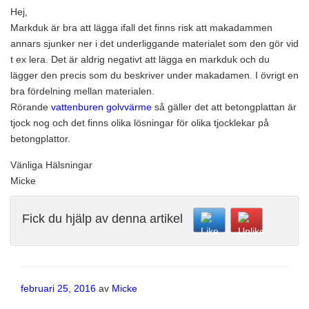
Hej,
Markduk är bra att lägga ifall det finns risk att makadammen
annars sjunker ner i det underliggande materialet som den gör vid
t ex lera. Det är aldrig negativt att lägga en markduk och du
lägger den precis som du beskriver under makadamen. I övrigt en
bra fördelning mellan materialen.
Rörande
vattenburen golvvärme
så gäller det att betongplattan är
tjock nog och det finns olika lösningar för olika tjocklekar på
betongplattor.
Vänliga Hälsningar
Micke
Fick du hjälp av denna artikel
Publicerat
februari 25, 2016
av
Micke