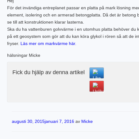
Hej
PLINTGRUND
För det invändiga entreplanet passar en platta på mark lösning me
TJÄLDJUP
element, isolering och en armerad betongplatta. Då det är betong 
VATTENBUREN GOLVVÄRME
se till att konstruktionen klarar lasterna.
Ska du ha vattenburen golvvärme i en utomhus platta behöver du 
på ett geosystem som gör att du kan köra glykol i rören så att de in
fryser.
Läs mer om markvärme här.
hälsningar Micke
Fick du hjälp av denna artikel
Publicerat
augusti 30, 2015
januari 7, 2016
av
Micke