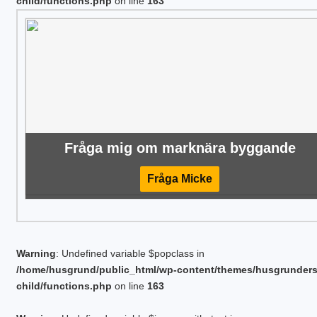
child/functions.php
on line
163
Fråga mig om marknära byggande
Fråga Micke
Warning
: Undefined variable $popclass in
/home/husgrund/public_html/wp-content/themes/husgrunder
child/functions.php
on line
163