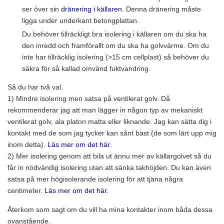
ser över sin
dränering i källaren
. Denna dränering måste
ligga under underkant betongplattan.
Du behöver tillräckligt bra isolering i källaren om du ska ha
den inredd och framförallt om du ska ha golvvärme. Om du
inte har tillräcklig isolering (>15 cm cellplast) så behöver du
säkra för så kallad omvänd fuktvandring.
Så du har två val.
1) Mindre isolering men satsa på ventilerat golv. Då
rekommenderar jag att man lägger in någon typ av mekaniskt
ventilerat golv, ala platon matta eller liknande. Jag kan sätta dig i
kontakt med de som jag tycker kan sånt bäst (de som lärt upp mig
inom detta).
Läs mer om det här
.
2) Mer isolering genom att bila ut ännu mer av källargolvet så du
får in nödvändig isolering utan att sänka takhöjden. Du kan även
satsa på mer högisolerande isolering för att tjäna några
centimeter.
Läs mer om det här
.
Återkom som sagt om du vill ha mina kontakter inom båda dessa
ovanstående.