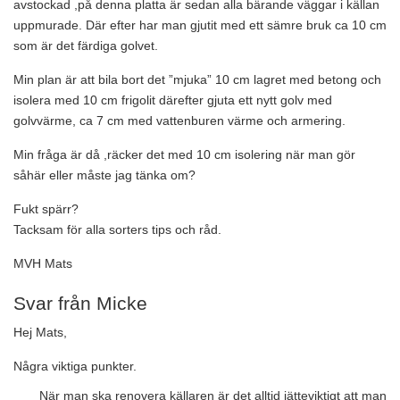
avstockad ,på denna platta är sedan alla bärande väggar i källan
uppmurade. Där efter har man gjutit med ett sämre bruk ca 10 cm
som är det färdiga golvet.
Min plan är att bila bort det ”mjuka” 10 cm lagret med betong och
isolera med 10 cm frigolit därefter gjuta ett nytt golv med
golvvärme, ca 7 cm med vattenburen värme och armering.
Min fråga är då ,räcker det med 10 cm isolering när man gör
såhär eller måste jag tänka om?
Fukt spärr?
Tacksam för alla sorters tips och råd.
MVH Mats
Svar från Micke
Hej Mats,
Några viktiga punkter.
När man ska renovera källaren är det alltid jätteviktigt att man