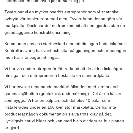
informationen som även jag förstår mig på.
Tyvärr har vi en mycket oseriös entreprenör som vi snart ska
avbryta vår totalentreprenad med. Tyvärr hann denna göra vår
markplatta. Dock har det nu framkommit att den gjordes utan en
grundläggande konstruktionsritning.
Kommunen gav oss startbesked utan att ritningen hade inkommit.
Kontrollansvarig har varit och tittat på gjutningen och armeringen
men har inte begärt ritningar.
Vi har via underentreprenör fått reda på att de aldrig fick några
ritningar, och entreprenören beställde en standardplatta.
Vi har mycket utmanande markförhållanden med lermark och
gammal sjöbotten (geoteknisk undersökning). Det är en källare
som byggs. Vi har en pålplan, och det blev 40 pålar som
installerades under en 100 kvm stor markplatta. De har inte
producerat någon dokumentation själva trots krav på det.
Lyckligtvis har vi bilder och kan med hjälp av dem se hur plattan
är gjord.