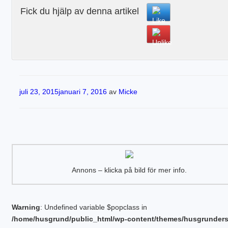
Fick du hjälp av denna artikel
Publicerat
juli 23, 2015
januari 7, 2016
av
Micke
Annons – klicka på bild för mer info.
Warning
: Undefined variable $popclass in
/home/husgrund/public_html/wp-content/themes/husgrunder