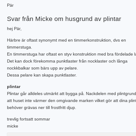
PLINTGRUND
Pär
TJÄLDJUP
VATTENBUREN GOLVVÄRME
Svar från Micke om husgrund av plintar
hej Pär,
Härbre är oftast synonymt med en timmerkonstruktion, dvs en
timmerstuga.
En timmerstuga har oftast en styv konstruktion med bra fördelade l
Det kan dock förekomma punktlaster från nocklaster och långa
nockkbalkar som bärs upp av pelare.
Dessa pelare kan skapa punktlaster.
plintar
Plintar går alldeles utmärkt att bygga på. Nackdelen med plintgrun
att huset inte värmer den omgivande marken vilket gör att dina plin
behöver grävas ner till frostfritt djup.
trevlig fortsatt sommar
micke