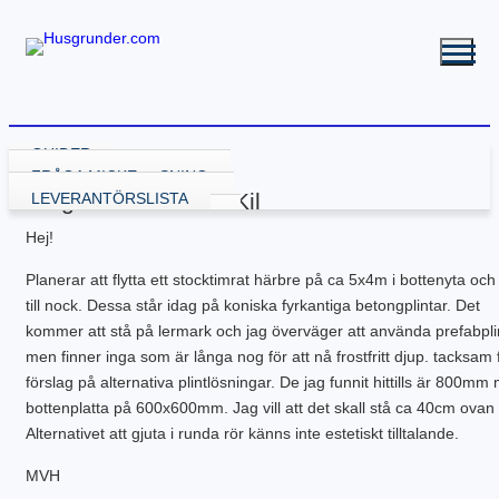
GUIDER
VÄLJA GRUNDLÖSNING
FRÅGA MICKE
Fråga från Pär från Kil
GRUND MED GJUTNING
LEVERANTÖRSLISTA
GJUTA PLATTA
GRUND UTAN GJUTNING
Hej!
GJUTA PLATTA – STARTA HÄR
NY KÄLLARE
BALK – KRYPGRUND
RENOVERA HUSGRUND
PLATTA – ATTEFALL
BYGGA KÄLLARE
KRYPGRUND – STARTA HÄR
BALK – HYBRIDGRUND
DRÄNERA HUS
BYGGA POOL
Planerar att flytta ett stocktimrat härbre på ca 5x4m i bottenyta oc
PLATTA – GARAGE
BYGGA KÄLLARE – ATTEFALL
KRYPGRUND – ATTEFALL
BALK – VÄXTHUS
KÄLLARE MED FUKT
GJUTEN ISOLERAD POOL
FLER GUIDER
till nock. Dessa står idag på koniska fyrkantiga betongplintar. Det
PLATTA – INDUSTRI
KRYPGRUND – TILLBYGGNAD
KÄLLARRENOVERING
POOLGRUND
BETONG
DOWNLOADS
kommer att stå på lermark och jag överväger att använda prefabpli
PLATTA – KÄLLARE
RADONSÄKRA DIN KÄLLARE
BYGGA ALTAN
PLATTA – UTERUM
EW GRUNDRENOVERING
DRÄNERANDE MATERIAL
men finner inga som är långa nog för att nå frostfritt djup. tacksam 
PLATTA – PÅLNING
KRYPGRUND – GJUT IGEN
GRUNDRITNINGAR
förslag på alternativa plintlösningar. De jag funnit hittills är 800mm
PLATTA – STALL
KRYPGRUND – AVFUKTARE
GRUNDLÄGGNING PÅ BERG
bottenplatta på 600x600mm. Jag vill att det skall stå ca 40cm ovan
PLATTA – TILLBYGGNAD
MEKANISKT VENTGOLV
MARK & TRÄDGÅRD
Alternativet att gjuta i runda rör känns inte estetiskt tilltalande.
PLATTA – VÄXTHUS
RADONSÄKRA DIN KÄLLARE
L-STÖD OCH STÖDMURAR
KOMPENSATIONSGRUNDL.
SYLLBYTE
MARKUNDERSÖKNING
MVH
SÄTTNINGSSKADOR
KANTELEMENT