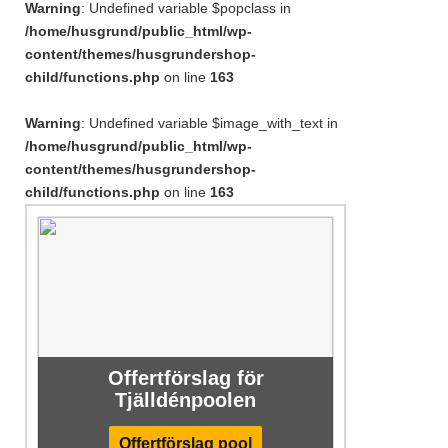
Warning
: Undefined variable $popclass in
/home/husgrund/public_html/wp-
content/themes/husgrundershop-
child/functions.php
on line
163
Warning
: Undefined variable $image_with_text in
/home/husgrund/public_html/wp-
content/themes/husgrundershop-
child/functions.php
on line
163
Offertförslag för
Tjälldénpoolen
Offertförslag pool