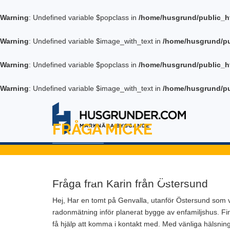
Warning
: Undefined variable $popclass in
/home/husgrund/public_h
Warning
: Undefined variable $image_with_text in
/home/husgrund/pu
Warning
: Undefined variable $popclass in
/home/husgrund/public_h
Warning
: Undefined variable $image_with_text in
/home/husgrund/pu
FRÅGA MICKE
Hjälp med geotek
Fråga från Karin från Östersund
Hej, Har en tomt på Genvalla, utanför Östersund som 
radonmätning inför planerat bygge av enfamiljshus. F
få hjälp att komma i kontakt med. Med vänliga hälsnin