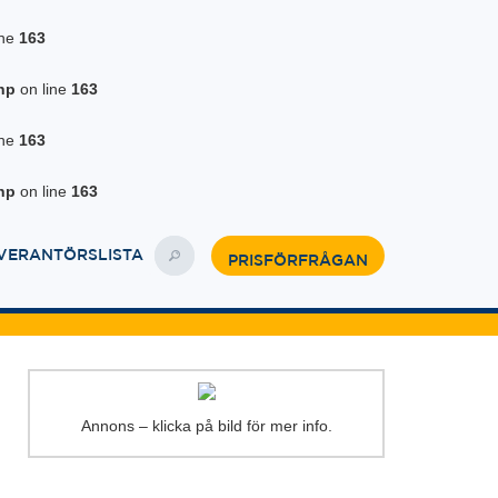
ine
163
hp
on line
163
ine
163
hp
on line
163
VERANTÖRSLISTA
PRISFÖRFRÅGAN
Annons – klicka på bild för mer info.