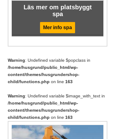
Läs mer om platsbyggt
spa
Mer info spa
Warning
: Undefined variable $popclass in
/home/husgrund/public_html/wp-
content/themes/husgrundershop-
child/functions.php
on line
163
Warning
: Undefined variable $image_with_text in
/home/husgrund/public_html/wp-
content/themes/husgrundershop-
child/functions.php
on line
163