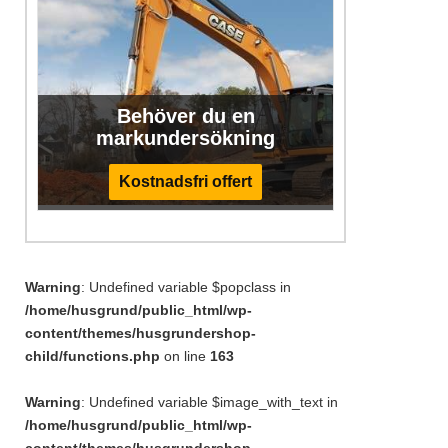
Behöver du en
markundersökning
Kostnadsfri offert
Warning
: Undefined variable $popclass in
/home/husgrund/public_html/wp-
content/themes/husgrundershop-
child/functions.php
on line
163
Warning
: Undefined variable $image_with_text in
/home/husgrund/public_html/wp-
content/themes/husgrundershop-