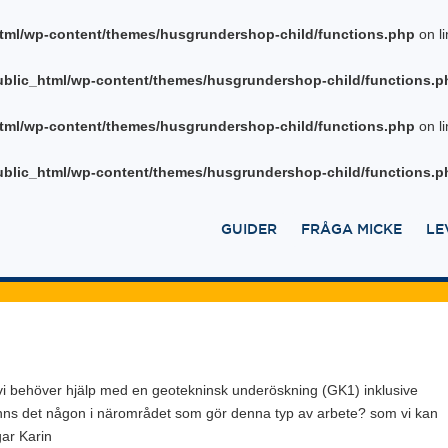
tml/wp-content/themes/husgrundershop-child/functions.php
on l
blic_html/wp-content/themes/husgrundershop-child/functions.p
tml/wp-content/themes/husgrundershop-child/functions.php
on l
blic_html/wp-content/themes/husgrundershop-child/functions.p
GUIDER
FRÅGA MICKE
LE
nisk undersökning
vi behöver hjälp med en geotekninsk underöskning (GK1) inklusive
inns det någon i närområdet som gör denna typ av arbete? som vi kan
gar Karin