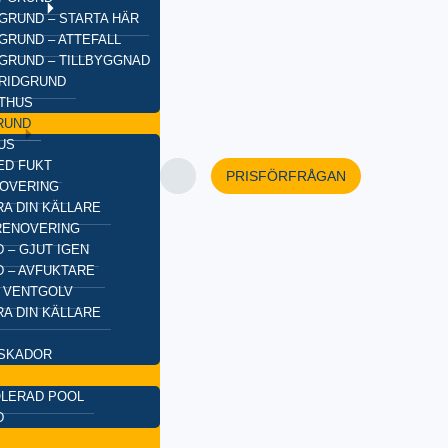
GRUND – STARTA HÄR
GRUND – ATTEFALL
GRUND – TILLBYGGNAD
BRIDGRUND
XTHUS
RUND
US
ED FUKT
PRISFÖRFRÅGAN
OVERING
A DIN KÄLLARE
RENOVERING
 – GJUT IGEN
 – AVFUKTARE
 VENTGOLV
A DIN KÄLLARE
SKADOR
OLERAD POOL
D