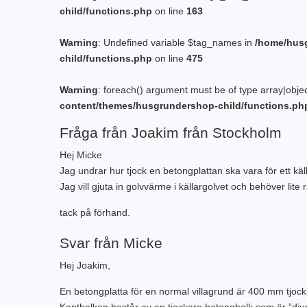
child/functions.php
on line
163
Warning
: Undefined variable $tag_names in
/home/hus
child/functions.php
on line
475
Warning
: foreach() argument must be of type array|objec
content/themes/husgrundershop-child/functions.ph
Fråga från Joakim från Stockholm
Hej Micke
Jag undrar hur tjock en betongplattan ska vara för ett käl
Jag vill gjuta in golvvärme i källargolvet och behöver lite
tack på förhand.
Svar från Micke
Hej Joakim,
En betongplatta för en normal villagrund är 400 mm tjoc