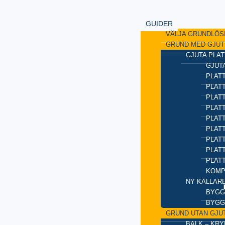
GUIDER
VÄLJA GRUNDLÖS
GRUND MED GJUT
GJUTA PLAT
GJUTA
PLATT
PLAT
PLATT
PLATT
PLAT
PLATT
PLATT
PLAT
PLAT
KOMP
NY KÄLLAR
BYGG
BYGG
GRUND UTAN GJU
BALK – KR