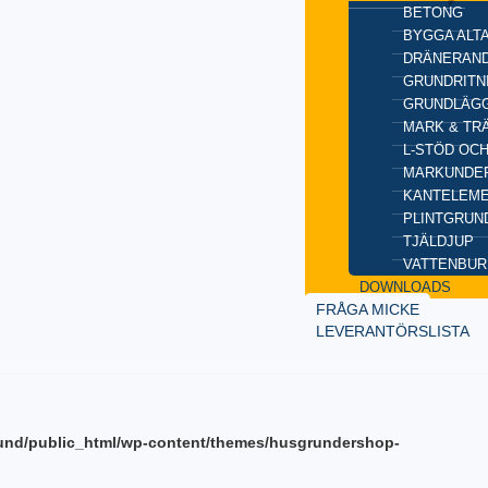
BETONG
BYGGA ALT
DRÄNERAND
GRUNDRITN
GRUNDLÄGG
MARK & TR
L-STÖD OC
MARKUNDE
KANTELEM
PLINTGRUN
TJÄLDJUP
VATTENBUR
DOWNLOADS
FRÅGA MICKE
LEVERANTÖRSLISTA
und/public_html/wp-content/themes/husgrundershop-