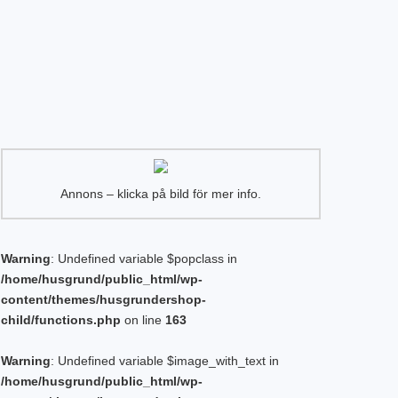
Annons – klicka på bild för mer info.
Warning
: Undefined variable $popclass in
/home/husgrund/public_html/wp-
content/themes/husgrundershop-
child/functions.php
on line
163
Warning
: Undefined variable $image_with_text in
/home/husgrund/public_html/wp-