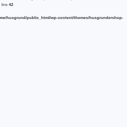
 line
42
me/husgrund/public_html/wp-content/themes/husgrundershop-