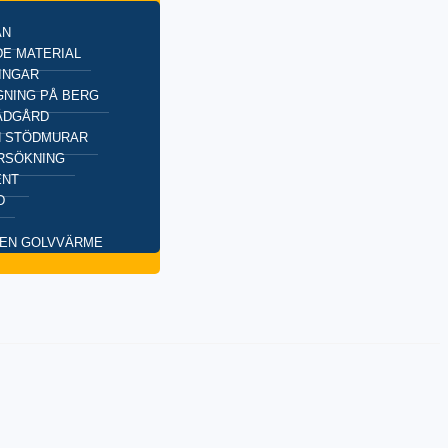
AN
E MATERIAL
INGAR
NING PÅ BERG
ÄDGÅRD
H STÖDMURAR
RSÖKNING
ENT
D
EN GOLVVÄRME