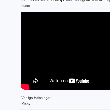
Kantbalken består av en tjockare betongbalk som är ”dj
huset.
Vänliga Hälsningar
Micke