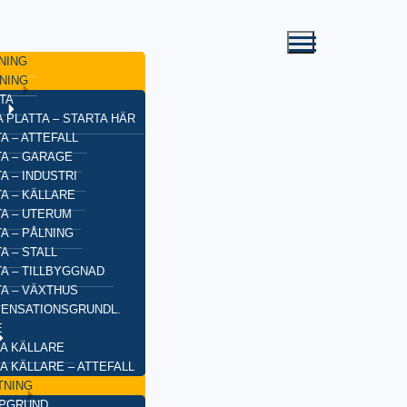
NING
NING
TA
 PLATTA – STARTA HÄR
A – ATTEFALL
TA – GARAGE
A – INDUSTRI
A – KÄLLARE
TA – UTERUM
A – PÅLNING
A – STALL
TA – TILLBYGGNAD
TA – VÄXTHUS
ENSATIONSGRUNDL.
E
A KÄLLARE
A KÄLLARE – ATTEFALL
TNING
YPGRUND