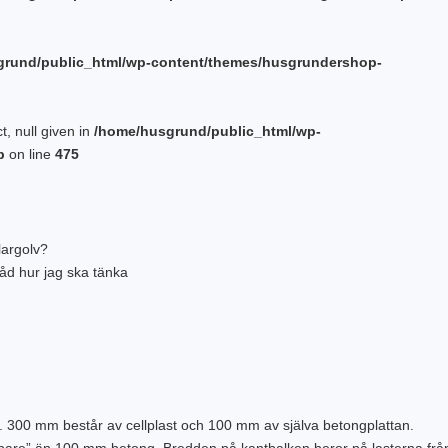
grund/public_html/wp-content/themes/husgrundershop-
t, null given in
/home/husgrund/public_html/wp-
p
on line
475
largolv?
 råd hur jag ska tänka
k. 300 mm består av cellplast och 100 mm av själva betongplattan.