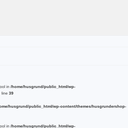
bool in
/home/husgrund/public_html/wp-
 line
39
ome/husgrund/public_html/wp-content/themes/husgrundershop-
bool in
/home/husgrund/public_html/wp-