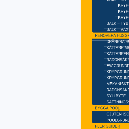
KRYP
KRYP
KRYP
BALK – HY
BALK – VÄ
RENOVERA HUSG
DRÄNERA H
KÄLLARE M
KÄLLARREN
RADONSÄKR
EW GRUND
KRYPGRUND
KRYPGRUND
MEKANISKT
RADONSÄKR
SYLLBYTE
SÄTTNINGS
BYGGA POOL
GJUTEN IS
POOLGRUN
FLER GUIDER