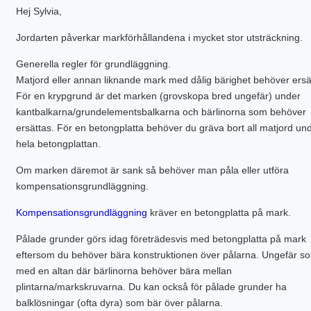
VATTENBUREN GOLVVÄRME
Hej Sylvia,
Jordarten påverkar markförhållandena i mycket stor utsträckning.
Generella regler för grundläggning.
Matjord eller annan liknande mark med dålig bärighet behöver ersä
För en krypgrund är det marken (grovskopa bred ungefär) under
kantbalkarna/grundelementsbalkarna och bärlinorna som behöver
ersättas. För en betongplatta behöver du gräva bort all matjord un
hela betongplattan.
Om marken däremot är sank så behöver man påla eller utföra
kompensationsgrundläggning.
Kompensationsgrundläggning
kräver en betongplatta på mark.
Pålade grunder görs idag företrädesvis med betongplatta på mark
eftersom du behöver bära konstruktionen över pålarna. Ungefär s
med en altan där bärlinorna behöver bära mellan
plintarna/markskruvarna. Du kan också för pålade grunder ha
balklösningar (ofta dyra) som bär över pålarna.