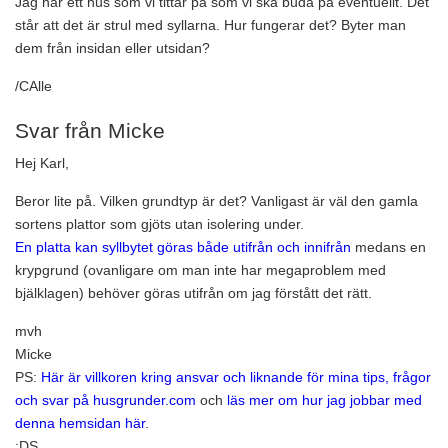
Jag har ett hus som vi tittar på som vi ska buda på eventuellt. Det
står att det är strul med syllarna. Hur fungerar det? Byter man
dem från insidan eller utsidan?
/CAlle
Svar från Micke
Hej Karl,
Beror lite på. Vilken grundtyp är det? Vanligast är väl den gamla
sortens plattor som gjöts utan isolering under.
En platta kan syllbytet göras både utifrån och innifrån
medans en
krypgrund (ovanligare om man inte har megaproblem med
bjälklagen) behöver göras utifrån om jag förstått det rätt.
mvh
Micke
PS:
Här är villkoren kring ansvar och liknande för mina tips, frågor
och svar på husgrunder.com
och
läs mer om hur jag jobbar med
denna hemsidan här
.
:DS