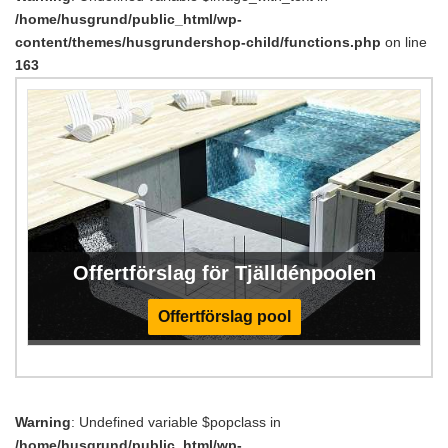
/home/husgrund/public_html/wp-
content/themes/husgrundershop-child/functions.php
on line
163
Offertförslag för Tjälldénpoolen
Offertförslag pool
Warning
: Undefined variable $popclass in
/home/husgrund/public_html/wp-