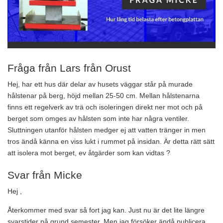
Fråga från Lars från Orust
Hej, har ett hus där delar av husets väggar står på murade
hålstenar på berg, höjd mellan 25-50 cm. Mellan hålstenarna
finns ett regelverk av trä och isoleringen direkt ner mot och på
berget som omges av hålsten som inte har några ventiler.
Sluttningen utanför hålsten medger ej att vatten tränger in men
tros ändå känna en viss lukt i rummet på insidan. Är detta rätt sätt
att isolera mot berget, ev åtgärder som kan vidtas ?
Svar från Micke
Hej ,
Återkommer med svar så fort jag kan. Just nu är det lite längre
svarstider på grund semester. Men jag försöker ändå publicera