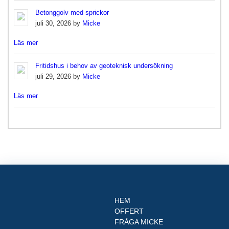
Betonggolv med sprickor
juli 30, 2026 by
Micke
Läs mer
Fritidshus i behov av geoteknisk undersökning
juli 29, 2026 by
Micke
Läs mer
HEM
OFFERT
FRÅGA MICKE