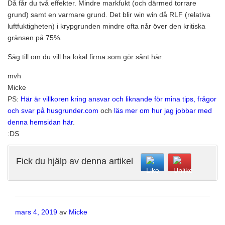
Då får du två effekter. Mindre markfukt (och därmed torrare
grund) samt en varmare grund. Det blir win win då RLF (relativa
luftfuktigheten) i krypgrunden mindre ofta når över den kritiska
gränsen på 75%.
Säg till om du vill ha lokal firma som gör sånt här.
mvh
Micke
PS:
Här är villkoren kring ansvar och liknande för mina tips, frågor
och svar på husgrunder.com
och
läs mer om hur jag jobbar med
denna hemsidan här
.
:DS
Fick du hjälp av denna artikel
Publicerat
mars 4, 2019
av
Micke