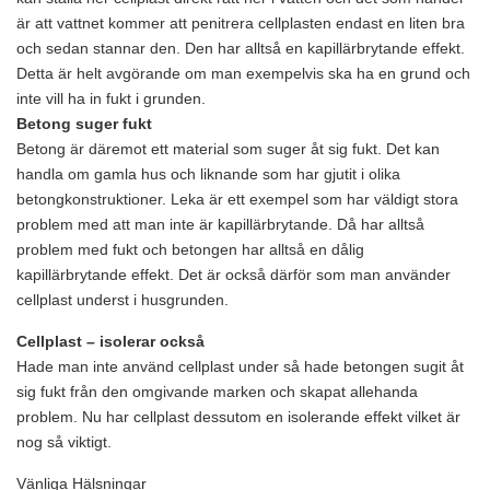
är att vattnet kommer att penitrera cellplasten endast en liten bra
och sedan stannar den. Den har alltså en kapillärbrytande effekt.
Detta är helt avgörande om man exempelvis ska ha en grund och
inte vill ha in fukt i grunden.
Betong suger fukt
Betong är däremot ett material som suger åt sig fukt. Det kan
handla om gamla hus och liknande som har gjutit i olika
betongkonstruktioner. Leka är ett exempel som har väldigt stora
problem med att man inte är kapillärbrytande. Då har alltså
problem med fukt och betongen har alltså en dålig
kapillärbrytande effekt. Det är också därför som man använder
cellplast underst i husgrunden.
Cellplast – isolerar också
Hade man inte använd cellplast under så hade betongen sugit åt
sig fukt från den omgivande marken och skapat allehanda
problem. Nu har cellplast dessutom en isolerande effekt vilket är
nog så viktigt.
Vänliga Hälsningar