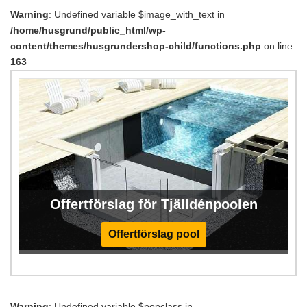
Warning
: Undefined variable $image_with_text in
/home/husgrund/public_html/wp-
content/themes/husgrundershop-child/functions.php
on line
163
Offertförslag för Tjälldénpoolen
Offertförslag pool
Warning
: Undefined variable $popclass in