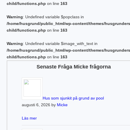
child/functions.php
on line
163
Warning
: Undefined variable $popclass in
/home/husgrund/public_html/wp-content/themes/husgrunder
child/functions.php
on line
163
Warning
: Undefined variable $image_with_text in
/home/husgrund/public_html/wp-content/themes/husgrunder
child/functions.php
on line
163
Senaste Fråga Micke frågorna
Hus som sjunkit på grund av pool
augusti 6, 2026 by
Micke
Läs mer