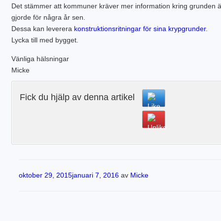
PLINTGRUND
Det stämmer att kommuner kräver mer information kring grunden 
TJÄLDJUP
gjorde för några år sen.
VATTENBUREN GOLVVÄRME
Dessa kan leverera
konstruktionsritningar för sina krypgrunder
.
Lycka till med bygget.
Vänliga hälsningar
Micke
Fick du hjälp av denna artikel
Publicerat
oktober 29, 2015
januari 7, 2016
av
Micke