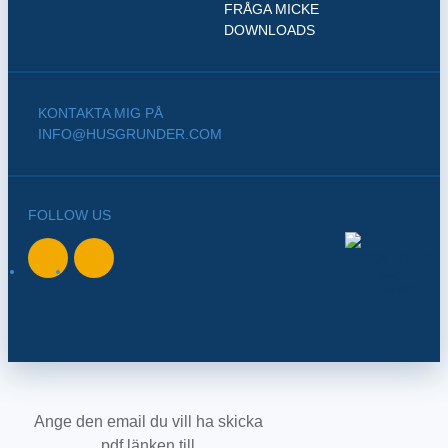
FRÅGA MICKE
DOWNLOADS
KONTAKTA MIG PÅ
INFO@HUSGRUNDER.COM
FOLLOW US
BACK TO
NORTH
Ange den email du vill ha skicka
pdf länken till