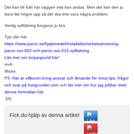
Det kan bli fukt när väggen inte kan andas. Men det kan den ju
bara lite högre upp så det ska inte vara några problem.
Vanlig sylltätning fungerar ju bra.
Typ sån här:
https://www.paroc.se/hjalpmedel/installation/arbetsanvisning-
paroc-xss-002-och-paroc-xss-015-sylltatning
Läs mer om torpargrund här
!
mvh
Micke
PS:
Här är villkoren kring ansvar och liknande för mina tips, frågor
och svar på husgrunder.com
och
läs mer om hur jag jobbar med
denna hemsidan här
.
:DS
Fick du hjälp av denna artikel