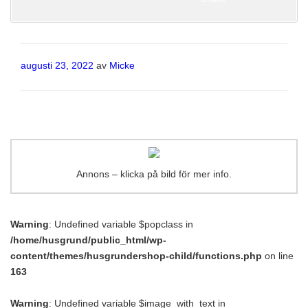
Publicerat
augusti 23, 2022
av
Micke
Annons – klicka på bild för mer info.
Warning
: Undefined variable $popclass in
/home/husgrund/public_html/wp-
content/themes/husgrundershop-child/functions.php
on line
163
Warning
: Undefined variable $image_with_text in